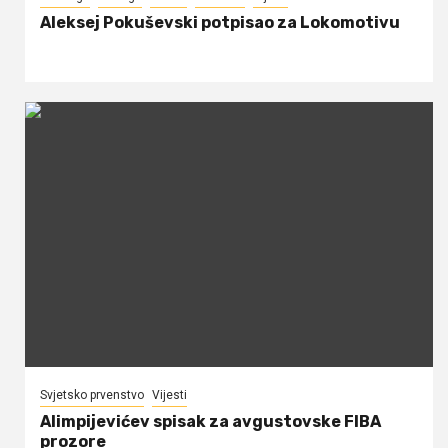
Aleksej Pokuševski potpisao za Lokomotivu
Svjetsko prvenstvo
Vijesti
Alimpijevićev spisak za avgustovske FIBA
prozore