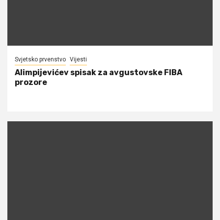
Svjetsko prvenstvo
Vijesti
Alimpijevićev spisak za avgustovske FIBA
prozore