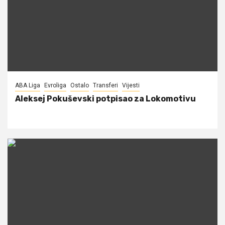
ABA Liga
Evroliga
Ostalo
Transferi
Vijesti
Aleksej Pokuševski potpisao za Lokomotivu