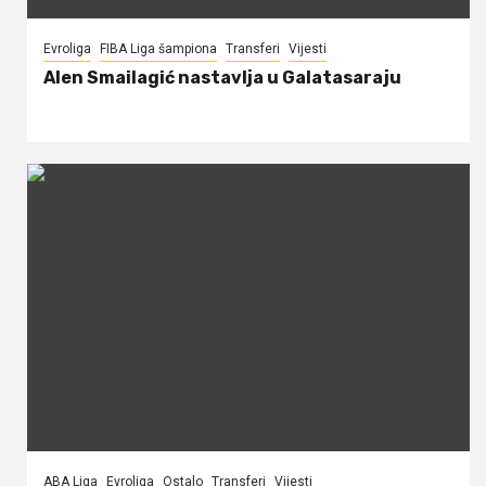
Evroliga
FIBA Liga šampiona
Transferi
Vijesti
Alen Smailagić nastavlja u Galatasaraju
ABA Liga
Evroliga
Ostalo
Transferi
Vijesti