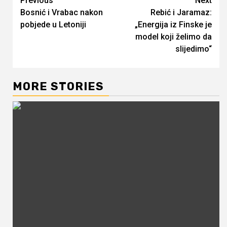
Continue
Previous
Next
Bosnić i Vrabac nakon
Rebić i Jaramaz:
Reading
pobjede u Letoniji
„Energija iz Finske je
model koji želimo da
slijedimo“
MORE STORIES