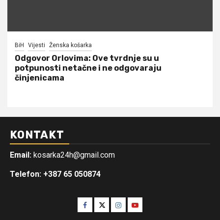
BiH
Vijesti
Ženska košarka
Odgovor Orlovima: ​Ove tvrdnje su u
potpunosti netačne i ne odgovaraju
činjenicama
KONTAKT
Email:
kosarka24h@gmail.com
Telefon: +387 65 050874
Facebook
Twitter
Instagram
Youtube