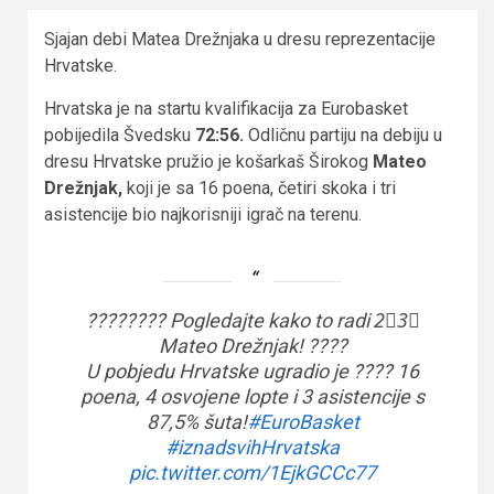
Sjajan debi Matea Drežnjaka u dresu reprezentacije
Hrvatske.
Hrvatska je na startu kvalifikacija za Eurobasket
pobijedila Švedsku
72:56.
Odličnu partiju na debiju u
dresu Hrvatske pružio je košarkaš Širokog
Mateo
Drežnjak,
koji je sa 16 poena, četiri skoka i tri
asistencije bio najkorisniji igrač na terenu.
???????? Pogledajte kako to radi 2⃣3⃣
Mateo Drežnjak! ????
U pobjedu Hrvatske ugradio je ???? 16
poena, 4 osvojene lopte i 3 asistencije s
87,5% šuta!
#EuroBasket
#iznadsvihHrvatska
pic.twitter.com/1EjkGCCc77