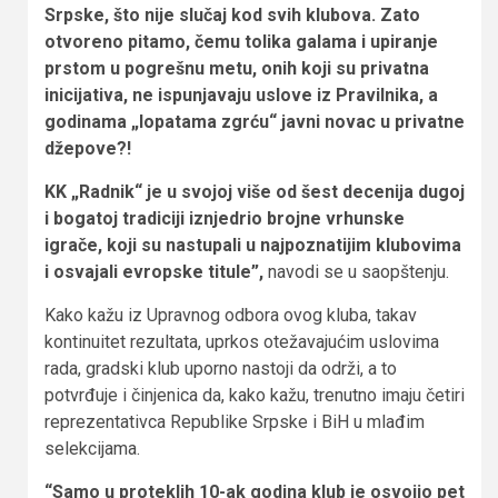
Srpske, što nije slučaj kod svih klubova. Zato
otvoreno pitamo, čemu tolika galama i upiranje
prstom u pogrešnu metu, onih koji su privatna
inicijativa, ne ispunjavaju uslove iz Pravilnika, a
godinama „lopatama zgrću“ javni novac u privatne
džepove?!
KK „Radnik“ je u svojoj više od šest decenija dugoj
i bogatoj tradiciji iznjedrio brojne vrhunske
igrače, koji su nastupali u najpoznatijim klubovima
i osvajali evropske titule”,
navodi se u saopštenju.
Kako kažu iz Upravnog odbora ovog kluba, takav
kontinuitet rezultata, uprkos otežavajućim uslovima
rada, gradski klub uporno nastoji da održi, a to
potvrđuje i činjenica da, kako kažu, trenutno imaju četiri
reprezentativca Republike Srpske i BiH u mlađim
selekcijama.
“Samo u proteklih 10-ak godina klub je osvojio pet