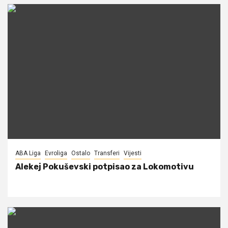
ABA Liga
Evroliga
Ostalo
Transferi
Vijesti
Alekej Pokuševski potpisao za Lokomotivu