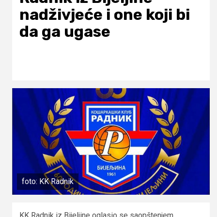
nadživjeće i one koji bi
da ga ugase
foto: KK Radnik
KK Radnik iz Bijeljine oglasio se saopštenjem.