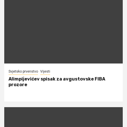
Svjetsko prvenstvo
Vijesti
Alimpijevićev spisak za avgustovske FIBA
prozore