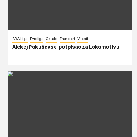
ABA Liga
Evroliga
Ostalo
Transferi
Vijesti
Alekej Pokuševski potpisao za Lokomotivu