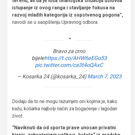
terenu, ali da je loša finansijska situacija uslovila
istupanje iz ovog ranga i stavljanje fokusa na
razvoj mlađih kategorija iz sopstvenog pogona”,
navodi se u saopštenju Upravnog odbora.
Bravo za crno
bijele
https://t.co/AHW6eEGo53
pic.twitter.com/ca3t4oQAxC
— Kosarka 24 (@kosarka_24)
March 7, 2023
Dodaju da to ne mogu razumjeti oni kojima je, kako
kažu, košarka najbolji način za bogaćenje i lagodan
život.
“Naviknuti da od sporta prave unosan privatni
biznis, zahvatanjem velikog „kolača“ iz gradske