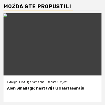
MOŽDA STE PROPUSTILI
Evroliga
FIBA Liga šampiona
Transferi
Vijesti
Alen Smailagić nastavlja u Galatasaraju