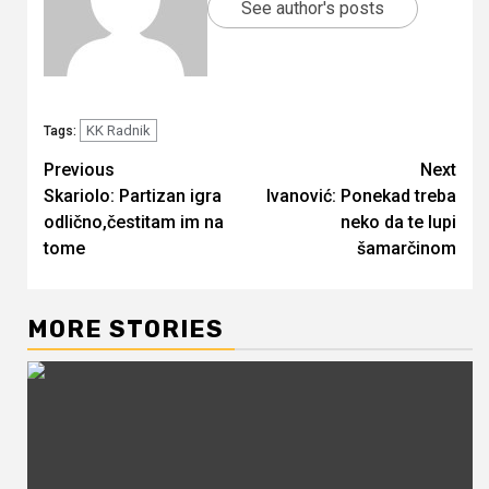
See author's posts
KK Radnik
Tags:
Continue
Previous
Next
Skariolo: Partizan igra
Ivanović: Ponekad treba
Reading
odlično,čestitam im na
neko da te lupi
tome
šamarčinom
MORE STORIES