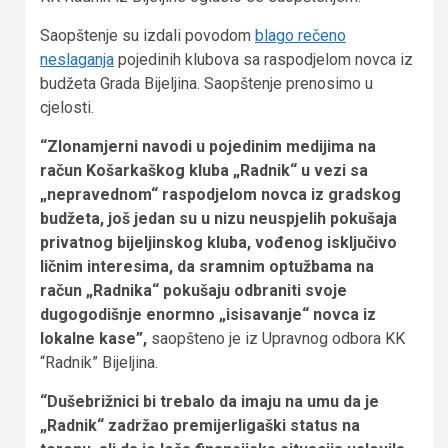
Saopštenje su izdali povodom
blago rečeno
neslaganja
pojedinih klubova sa raspodjelom novca iz
budžeta Grada Bijeljina. Saopštenje prenosimo u
cjelosti.
“Zlonamjerni navodi u pojedinim medijima na
račun Košarkaškog kluba „Radnik“ u vezi sa
„nepravednom“ raspodjelom novca iz gradskog
budžeta, još jedan su u nizu neuspjelih pokušaja
privatnog bijeljinskog kluba, vođenog isključivo
ličnim interesima, da sramnim optužbama na
račun „Radnika“ pokušaju odbraniti svoje
dugogodišnje enormno „isisavanje“ novca iz
lokalne kase”,
saopšteno je iz Upravnog odbora KK
“Radnik” Bijeljina.
“Dušebrižnici bi trebalo da imaju na umu da je
„Radnik“ zadržao premijerligaški status na