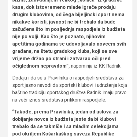
kase, dok istovremeno mlade igrače prodaju
drugim klubovima, od čega bijeljinski sport nema
nikakve koristi, javnost ne bi trebalo da bude
začuđena što im posljednja raspodjela iz budžeta
nije po volji. Kao što je poznato, njihovim
apetitima godinama se udovoljavalo novcem svih
građana, na štetu gradskog kluba, koji se sve
vrijeme držao po strani i zatvarao oči pred
očiglednom nepravdom”,
napominju iz KK Radnik.
Dodaju i da se u Pravilniku o raspodjeli sredstava za
sport jasno navodi da sportski klubovi i udruženja koja
baštine tradiciju sportskog društva Radnik imaju pravo
na veći iznos sredstava prilikom raspodjele.
“
Takođe, prema Pravilniku, jedan od uslova za
dobijanje novca iz budžeta jeste da bi klubovi
trebalo da se takmiče i sa mlađim selekcijama
pod okriljem Košarkaškog saveza Republike