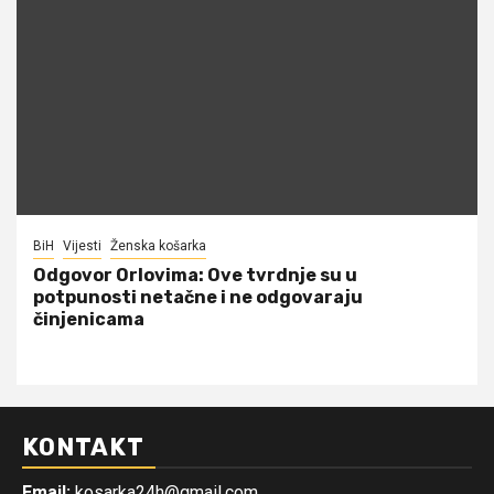
BiH
Vijesti
Ženska košarka
Odgovor Orlovima: ​Ove tvrdnje su u
potpunosti netačne i ne odgovaraju
činjenicama
KONTAKT
Email:
kosarka24h@gmail.com