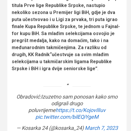
titula Prve lige Republike Srpske, nastupio
nekoliko sezona u Premijer ligi BiH, gdje je dva
puta učestvovao i u Ligi za prvaka, tri puta igrao
finale Kupa Republike Srpske, te jednom u Fajnal-
for kupu BiH. Sa mlađim selekcijama osvojio je
pregršt medalja, kako na domaćim, tako i na
međunarodnim takmičenjima. Za razliku od
drugih, KK Radnik“učestvuje sa svim mlađim
selekcijama u takmičarskim ligama Republike
Srpske i BiH i igra dvije seniorske lige”
.
Obradović:Izuzetno sam ponosan kako smo
odigrali drugo
poluvrijeme
https://t.co/KojovIlIuv
pic.twitter.com/bilEQiYgeM
— Kosarka 24 (@kosarka_24)
March 7, 2023