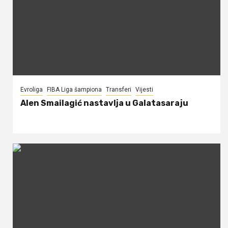
Evroliga
FIBA Liga šampiona
Transferi
Vijesti
Alen Smailagić nastavlja u Galatasaraju