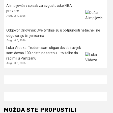
Alimpijevićev spisak za avgustovske FIBA
prozore
August 7, 2026
Odgovor Orlovima: ​Ove tvrdnje su u potpunosti netačne i ne
odgovaraju činjenicama
August 6, 2026
Luka Vildoza: Trudom sam stigao dovde i uvijek
sam davao 100 odsto na terenu – to želim da
radim i u Partizanu
August 6, 2026
MOŽDA STE PROPUSTILI