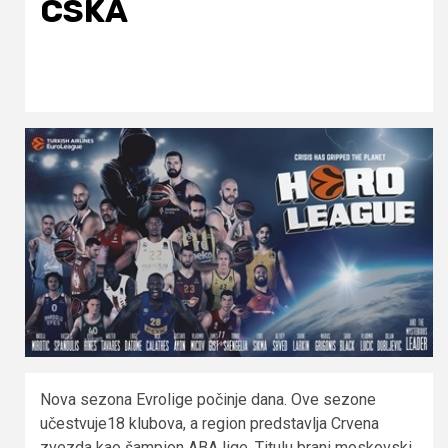
CSKA
Nova sezona Evrolige počinje dana. Ove sezone
učestvuje18 klubova, a region predstavlja Crvena
zvezda kao šampion ABA lige. Titulu brani moskovski