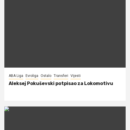
ABA Liga
Evroliga
Ostalo
Transferi
Vijesti
Aleksej Pokuševski potpisao za Lokomotivu