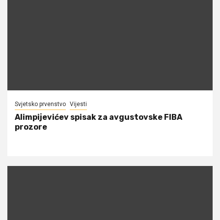
Svjetsko prvenstvo
Vijesti
Alimpijevićev spisak za avgustovske FIBA
prozore