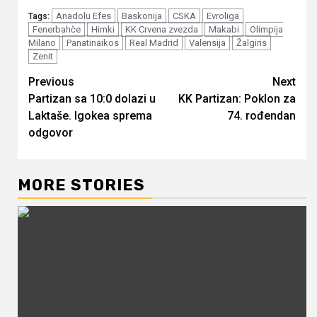
Anadolu Efes
Baskonija
CSKA
Evroliga
Tags:
Fenerbahče
Himki
KK Crvena zvezda
Makabi
Olimpija
Milano
Panatinaikos
Real Madrid
Valensija
Žalgiris
Zenit
Continue
Previous
Next
Partizan sa 10:0 dolazi u
KK Partizan: Poklon za
Reading
Laktaše. Igokea sprema
74. rođendan
odgovor
MORE STORIES