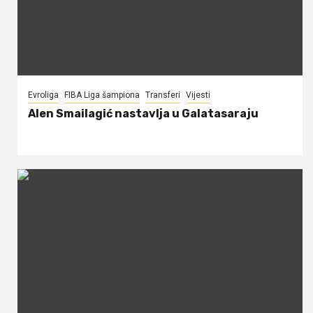
Evroliga
FIBA Liga šampiona
Transferi
Vijesti
Alen Smailagić nastavlja u Galatasaraju