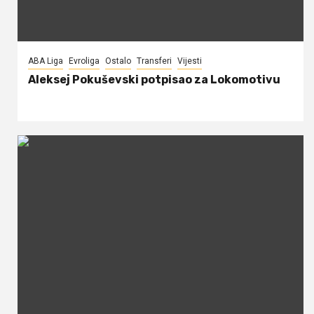
ABA Liga
Evroliga
Ostalo
Transferi
Vijesti
Aleksej Pokuševski potpisao za Lokomotivu