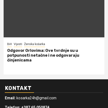
BiH
Vijesti
Ženska košarka
Odgovor Orlovima: ​Ove tvrdnje su u
potpunosti netačne i ne odgovaraju
činjenicama
KONTAKT
Email:
kosarka24h@gmail.com
Telefon: +387 65 050874