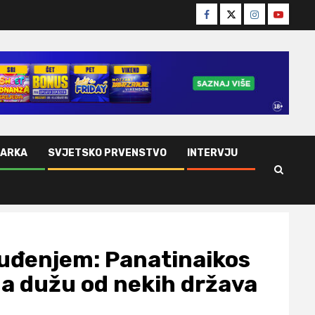
Facebook
Twitter
Instagram
Youtube
ŠARKA
SVJETSKO PRVENSTVO
INTERVJU
suđenjem: Panatinaikos
da dužu od nekih država