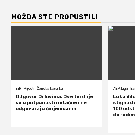
MOŽDA STE PROPUSTILI
BiH
Vijesti
Ženska košarka
ABA Liga
Ev
Odgovor Orlovima: ​Ove tvrdnje
Luka Vil
su u potpunosti netačne i ne
stigao d
odgovaraju činjenicama
100 odst
da radim