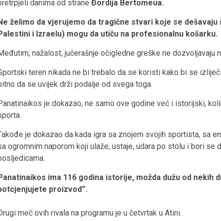
pretrpjeli danima od strane
Đordija Bertomeua.
Ne želimo da vjerujemo da tragične stvari koje se dešavaju ši
Palestini i Izraelu) mogu da utiču na profesionalnu košarku.
Međutim, nažalost, jučerašnje očigledne greške ne dozvoljavaju
Sportski teren nikada ne bi trebalo da se koristi kako bi se izliječi
bitno da se uvijek drži podalje od svega toga.
Panatinaikos je dokazao, ne samo ove godine već i istorijski, koli
sporta.
Takođe je dokazao da kada igra sa znojem svojih sportista, sa emo
sa ogromnim naporom koji ulaže, ustaje, udara po stolu i bori se 
posljedicama.
Panatinaikos ima 116 godina istorije, možda dužu od nekih dr
potcjenjujete proizvod”.
Drugi meč ovih rivala na programu je u četvrtak u Atini.