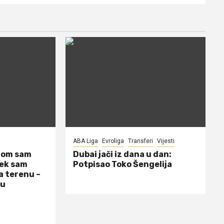
ABA Liga
Evroliga
Transferi
Vijesti
dom sam
Dubai jači iz dana u dan:
jek sam
Potpisao Toko Šengelija
a terenu –
 u