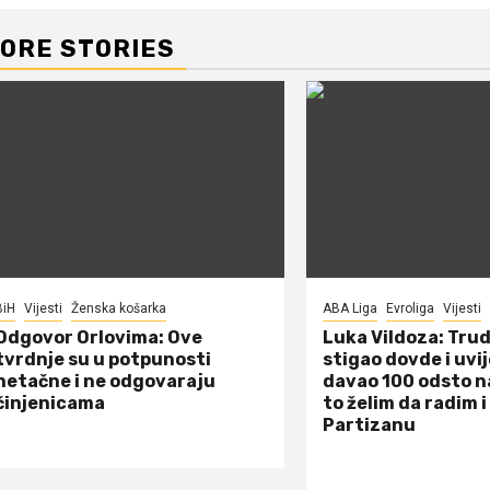
ORE STORIES
BiH
Vijesti
Ženska košarka
ABA Liga
Evroliga
Vijesti
Odgovor Orlovima: ​Ove
Luka Vildoza: Tru
tvrdnje su u potpunosti
stigao dovde i uvi
netačne i ne odgovaraju
davao 100 odsto n
činjenicama
to želim da radim i
Partizanu