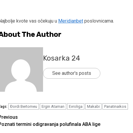
Najbolje kvote vas očekuju u
Meridianbet
poslovnicama.
About The Author
Kosarka 24
See author's posts
Đordi Bertomeu
Ergin Ataman
Evroliga
Makabi
Panatinaikos
Tags:
Continue
Previous
Poznati termini odigravanja polufinala ABA lige
Reading