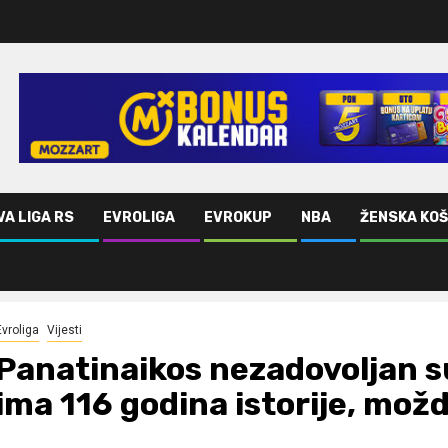
VA LIGA RS
EVROLIGA
EVROKUP
NBA
ŽENSKA KO
ima 116 godina istorije, možda dužu od nekih država
Evroliga
Vijesti
Panatinaikos nezadovoljan 
ima 116 godina istorije, mož