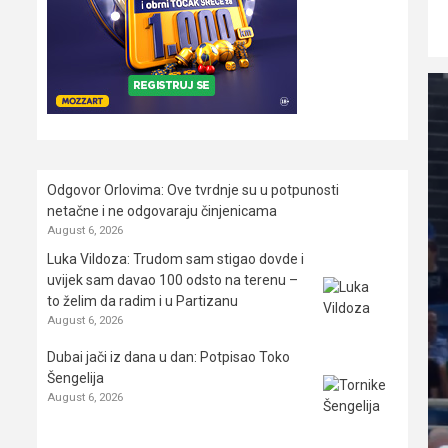
Odgovor Orlovima: ​Ove tvrdnje su u potpunosti
netačne i ne odgovaraju činjenicama
August 6, 2026
Luka Vildoza: Trudom sam stigao dovde i
uvijek sam davao 100 odsto na terenu –
to želim da radim i u Partizanu
August 6, 2026
Dubai jači iz dana u dan: Potpisao Toko
Šengelija
August 6, 2026