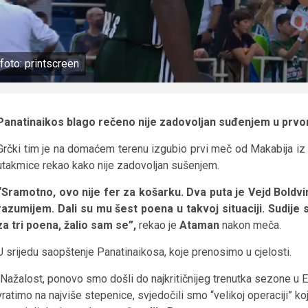
foto: printscreen
Panatinaikos blago rečeno nije zadovoljan suđenjem u prvom
Grčki tim je na domaćem terenu izgubio prvi meč od Makabija iz
utakmice rekao kako nije zadovoljan sušenjem.
“Sramotno, ovo nije fer za košarku. Dva puta je Vejd Boldvin
razumijem. Dali su mu šest poena u takvoj situaciji. Sudije
za tri poena, žalio sam se”,
rekao je
Ataman
nakon meča.
U srijedu saopštenje Panatinaikosa, koje prenosimo u cjelosti.
“Nažalost, ponovo smo došli do najkritičnijeg trenutka sezone u Ev
vratimo na najviše stepenice, svjedočili smo “velikoj operaciji” k