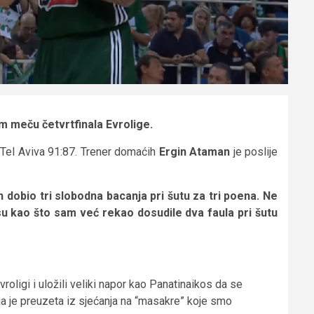
 meču četvrtfinala Evrolige.
 Tel Aviva 91:87. Trener domaćih
Ergin
Ataman
je poslije
 dobio tri slobodna bacanja pri šutu za tri poena. Ne
 su kao što sam već rekao dosudile dva faula pri šutu
roligi i uložili veliki napor kao Panatinaikos da se
oja je preuzeta iz sjećanja na “masakre” koje smo