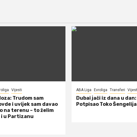
roliga
Vijesti
ABA Liga
Evroliga
Transferi
Vijest
doza: Trudom sam
Dubai jači iz dana u dan:
ovde i uvijek sam davao
Potpisao Toko Šengelija
o na terenu – to želim
 i u Partizanu