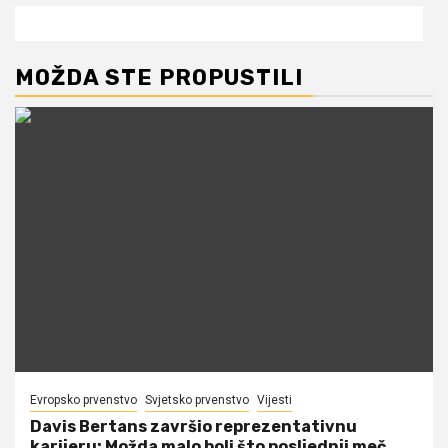
MOŽDA STE PROPUSTILI
Evropsko prvenstvo
Svjetsko prvenstvo
Vijesti
Davis Bertans završio reprezentativnu
karijeru: Možda malo boli što posljednji meč