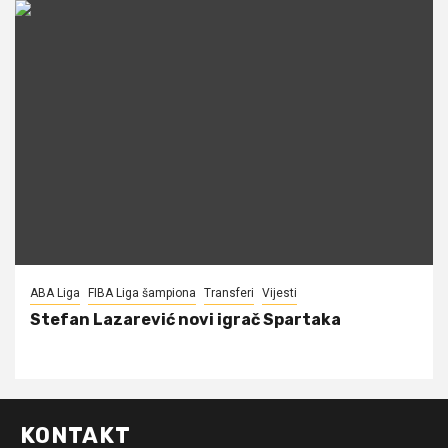
ABA Liga
FIBA Liga šampiona
Transferi
Vijesti
Stefan Lazarević novi igrač Spartaka
KONTAKT