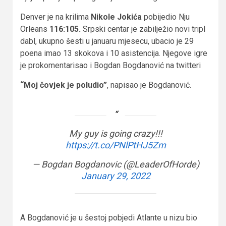
Denver je na krilima
Nikole Jokića
pobijedio Nju
Orleans
116:105.
Srpski centar je zabilježio novi tripl
dabl, ukupno šesti u januaru mjesecu, ubacio je 29
poena imao 13 skokova i 10 asistencija. Njegove igre
je prokomentarisao i Bogdan Bogdanović na twitteri
“Moj čovjek je poludio”
, napisao je Bogdanović.
My guy is going crazy!!!
https://t.co/PNlPtHJ5Zm
— Bogdan Bogdanovic (@LeaderOfHorde)
January 29, 2022
A Bogdanović je u šestoj pobjedi Atlante u nizu bio