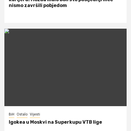
nismo završili pobjedom
BiH
Ostalo
Vijesti
Igokea u Moskvi na Superkupu VTB lige