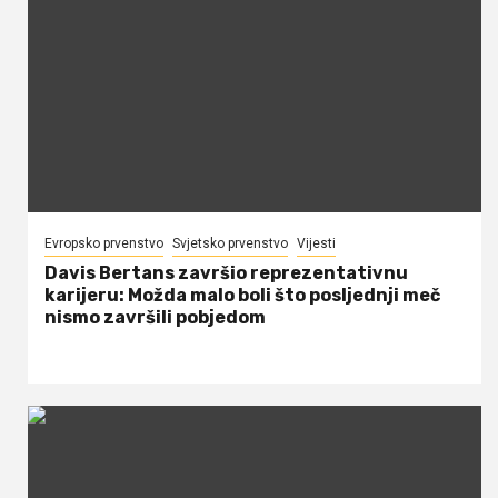
Evropsko prvenstvo
Svjetsko prvenstvo
Vijesti
Davis Bertans završio reprezentativnu
karijeru: Možda malo boli što posljednji meč
nismo završili pobjedom