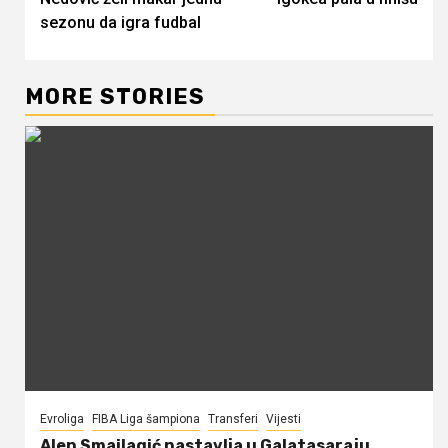
Reading
sezonu da igra fudbal
MORE STORIES
Evroliga
FIBA Liga šampiona
Transferi
Vijesti
Alen Smailagić nastavlja u Galatasaraju