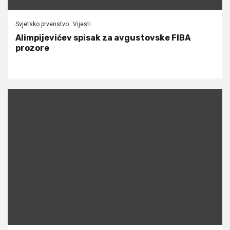
Svjetsko prvenstvo
Vijesti
Alimpijevićev spisak za avgustovske FIBA
prozore