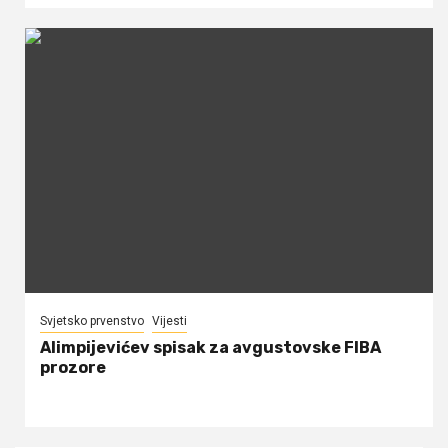
Svjetsko prvenstvo
Vijesti
Alimpijevićev spisak za avgustovske FIBA
prozore