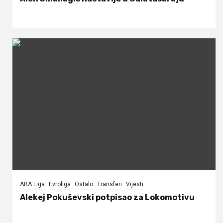
ABA Liga
Evroliga
Ostalo
Transferi
Vijesti
Alekej Pokuševski potpisao za Lokomotivu