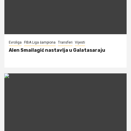
Evroliga
FIBA Liga šampiona
Transferi
Vijesti
Alen Smailagić nastavlja u Galatasaraju