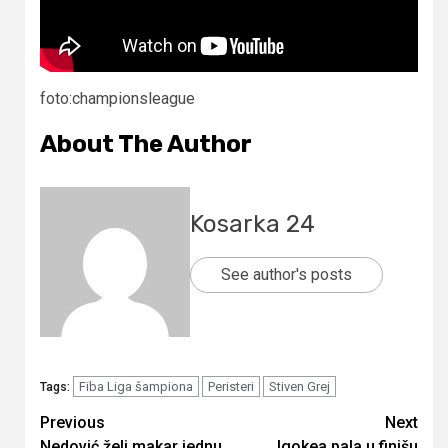
foto:championsleague
About The Author
Kosarka 24
See author's posts
Fiba Liga šampiona
Peristeri
Stiven Grej
Tags:
Continue
Previous
Next
Nedović želi makar jednu
Igokea pala u finišu