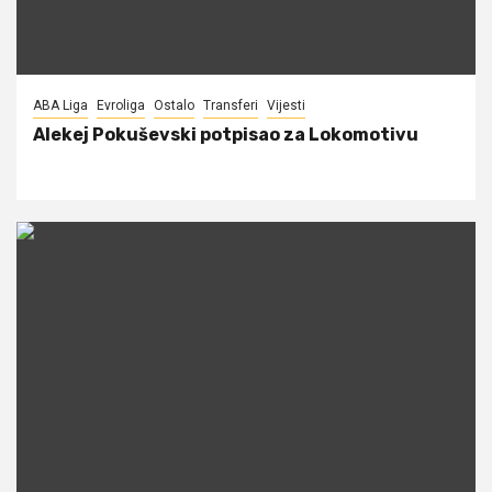
ABA Liga
Evroliga
Ostalo
Transferi
Vijesti
Alekej Pokuševski potpisao za Lokomotivu