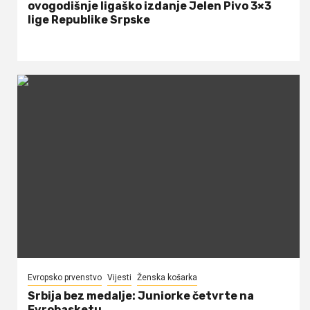
ovogodišnje ligaško izdanje Jelen Pivo 3×3
lige Republike Srpske
Evropsko prvenstvo
Vijesti
Ženska košarka
Srbija bez medalje: Juniorke četvrte na
Evrobasketu