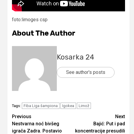
foto:limoges csp
About The Author
Kosarka 24
See author's posts
Fiba Liga šampiona
Igokea
Limož
Tags:
Continue
Previous
Next
Nestvarna noć bivšeg
Bajić: Put i pad
Reading
igrača Zadra. Postavio
koncentracije presudili