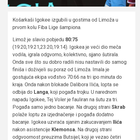
Košarkaši Igokee izgubili u gostima od Limoža u
prvom kolu Fiba Lige šampiona.
Limož je slavio pobjedu
80:75
(19:20,19:21,23:20,19:14). Igokea je veći dio meča
vodila, igrala odgvorno, kolektivno, sjjano šutirala.
Onda sve što su dobro radili nisu nastavili do samog
finiša i doživjeli su poraz od Limoža. Imala je
gostujuća ekipa vođstvo 70:66 na tri ipo minuta do
kraja. Onda nakon blokade Dalibora Ilića, lopta se
odbija do
Langa
, koji pogađa trojku. U narednom
napadu Igokee, Tej Voler je fauliran na šutu za tri.
Pogađa samo jedno bacanje. Na drugoj strani
Skrab
polaže loptu za izjednačenje i pogađa dodatno
bacanje. Igokea uzvraća sjanim zakucavanjem
Ilića
nakon asistencije
Klemonsa.
Na drugoj strani
odgvoornost preuzima Butsijel, koji je vezao četiri