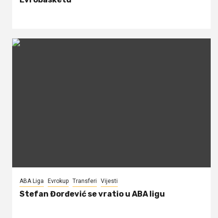
ABA Liga
Evrokup
Transferi
Vijesti
Stefan Đorđević se vratio u ABA ligu