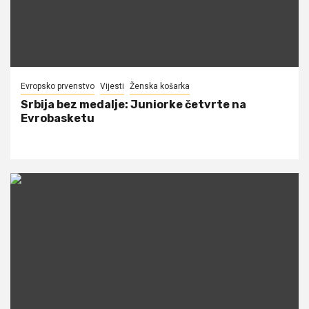
Evropsko prvenstvo
Vijesti
Ženska košarka
Srbija bez medalje: Juniorke četvrte na
Evrobasketu