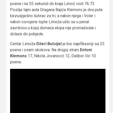
poena i na 55 sekundi do kraja Limož vodi 76:73.
Poslije tajm auta Dragana Bajića Klemons je dva puta
bezuspješno šutirao za tri, a nakon njega i Voler i
nakon osvojene lopte Limoža ušlo se u penal
završnicu u kojoj domaća ekipa nije promašivala i
dolaze do pobjede.
Centar Limoža
Džeri Butsijel
je bio najefikasniji sa 25
poena i osam skokova. Na drugoj strani
Entoni
Klemons
17, Nikola Jovanović 12, Dalibor Ilić 10
poena.