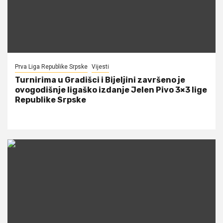
Prva Liga Republike Srpske
Vijesti
Turnirima u Gradišci i Bijeljini završeno je
ovogodišnje ligaško izdanje Jelen Pivo 3×3 lige
Republike Srpske