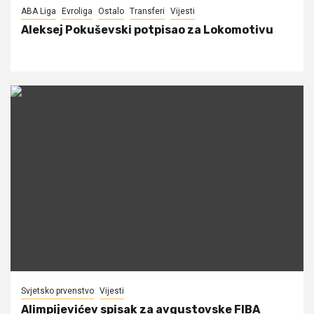
ABA Liga
Evroliga
Ostalo
Transferi
Vijesti
Aleksej Pokuševski potpisao za Lokomotivu
Svjetsko prvenstvo
Vijesti
Alimpijevićev spisak za avgustovske FIBA