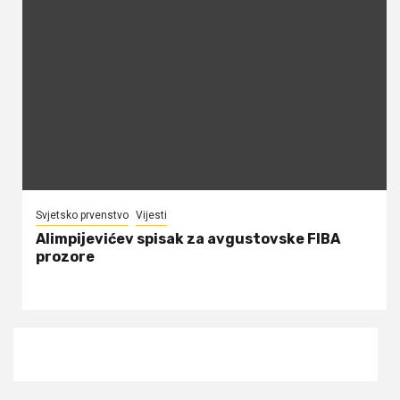
Svjetsko prvenstvo
Vijesti
Alimpijevićev spisak za avgustovske FIBA
prozore