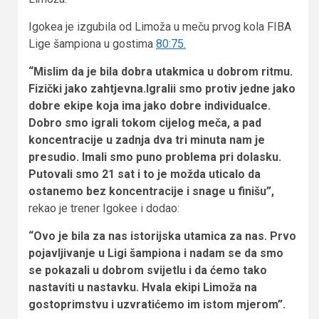
Igokea je izgubila od Limoža u meču prvog kola FIBA
Lige šampiona u gostima
80:75.
“Mislim da je bila dobra utakmica u dobrom ritmu.
Fizički jako zahtjevna.Igralii smo protiv jedne jako
dobre ekipe koja ima jako dobre individualce.
Dobro smo igrali tokom cijelog meča, a pad
koncentracije u zadnja dva tri minuta nam je
presudio. Imali smo puno problema pri dolasku.
Putovali smo 21 sat i to je možda uticalo da
ostanemo bez koncentracije i snage u finišu”,
rekao je trener Igokee i dodao:
“Ovo je bila za nas istorijska utamica za nas. Prvo
pojavljivanje u Ligi šampiona i nadam se da smo
se pokazali u dobrom svijetlu i da ćemo tako
nastaviti u nastavku. Hvala ekipi Limoža na
gostoprimstvu i uzvratićemo im istom mjerom”.