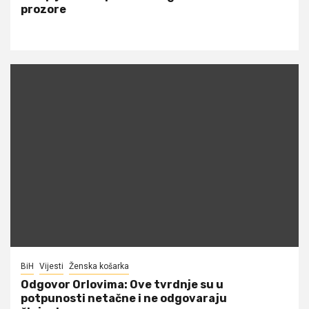
prozore
BiH
Vijesti
Ženska košarka
Odgovor Orlovima: ​Ove tvrdnje su u
potpunosti netačne i ne odgovaraju