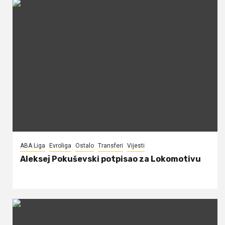
ABA Liga
Evroliga
Ostalo
Transferi
Vijesti
Aleksej Pokuševski potpisao za Lokomotivu