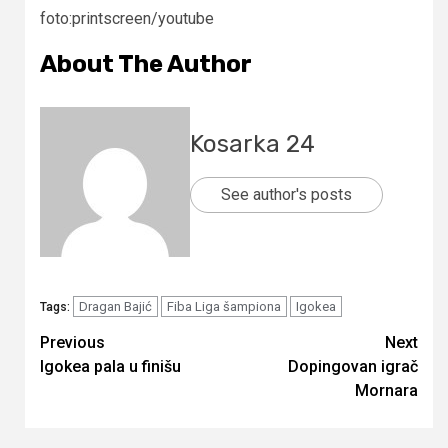
foto:printscreen/youtube
About The Author
Kosarka 24
See author's posts
Dragan Bajić
Fiba Liga šampiona
Igokea
Tags:
Continue
Previous
Next
Igokea pala u finišu
Dopingovan igrač
Reading
Mornara