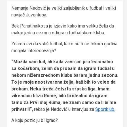
Nemanja Nedović je veliki zaljubljenik u fudbal i veliki
navijač Juventusa.
Bek Panatinaikosa je izjavio kako ima veliku želju da
makar jednu sezonu odigra u fudbalskom klubu.
Znamo svi da voliš fudbal, kako su ti se tokom godina
menjala interesovanja?
“Možda sam lud, ali kada završim profesionalno
sa košarkom, želim da probam da igram fudbal u
nekom nižerazrednom klubu barem jednu sezonu.
To je moja neostvarena želja, baš bih to voleo da
probam. Neka treća-četvrta srpska liga. Imam
vikendicu blizu Rume, bilo bi idealno da igram
tamo za Prvi maj Ruma, ne znam samo da li bi me
prihvatili“,
rekao je Nedović u intervjuu za
Sportklub.
A koju poziciju bi igrao?