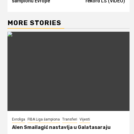
šampionu Evrope
rekord LŠ (VIDEO)
MORE STORIES
Evroliga
FIBA Liga šampiona
Transferi
Vijesti
Alen Smailagić nastavlja u Galatasaraju