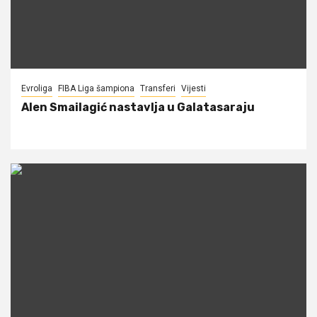
Evroliga
FIBA Liga šampiona
Transferi
Vijesti
Alen Smailagić nastavlja u Galatasaraju