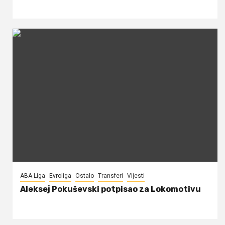
ABA Liga
Evroliga
Ostalo
Transferi
Vijesti
Aleksej Pokuševski potpisao za Lokomotivu