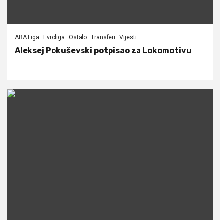
ABA Liga
Evroliga
Ostalo
Transferi
Vijesti
Aleksej Pokuševski potpisao za Lokomotivu