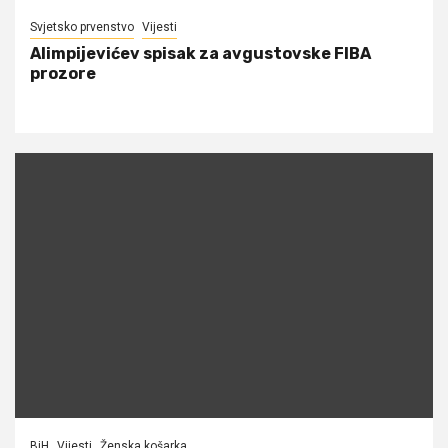
Svjetsko prvenstvo
Vijesti
Alimpijevićev spisak za avgustovske FIBA
prozore
BiH
Vijesti
Ženska košarka