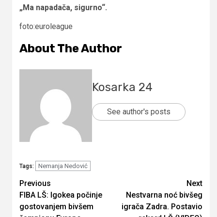
„Ma napadača, sigurno“.
foto:euroleague
About The Author
Kosarka 24
See author's posts
Nemanja Nedović
Tags:
Continue
Previous
Next
FIBA LŠ: Igokea počinje
Nestvarna noć bivšeg
Reading
gostovanjem bivšem
igrača Zadra. Postavio