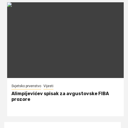
Svjetsko prvenstvo
Vijesti
Alimpijevićev spisak za avgustovske FIBA
prozore