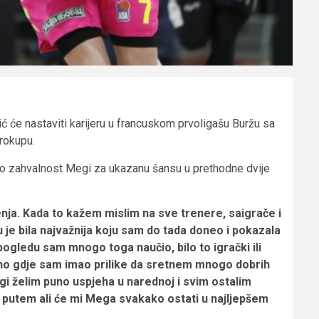
ć će nastaviti karijeru u francuskom prvoligašu Buržu sa
vrokupu.
ao zahvalnost Megi za ukazanu šansu u prethodne dvije
nja. Kada to kažem mislim na sve trenere, saigrače i
u je bila najvažnija koju sam do tada doneo i pokazala
gledu sam mnogo toga naučio, bilo to igrački ili
otno gdje sam imao prilike da sretnem mnogo dobrih
egi želim puno uspjeha u narednoj i svim ostalim
 putem ali će mi Mega svakako ostati u najljepšem