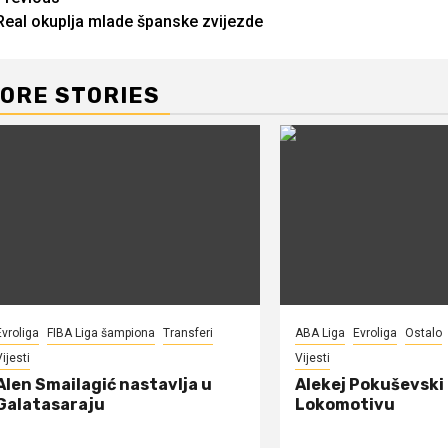
Continue
Real okuplja mlade španske zvijezde
Reading
ORE STORIES
Evroliga
FIBA Liga šampiona
Transferi
ABA Liga
Evroliga
Ostalo
ijesti
Vijesti
Alen Smailagić nastavlja u
Alekej Pokuševski
Galatasaraju
Lokomotivu