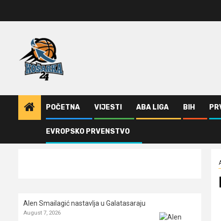
Skip
to
content
POČETNA
VIJESTI
ABA LIGA
BIH
PR
EVROPSKO PRVENSTVO
Home
ABA Liga
Iz Mege u Francusku
Alen Smailagić nastavlja u Galatasaraju
August 7, 2026