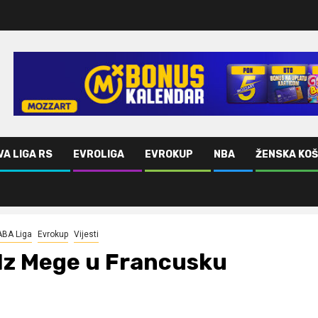
VA LIGA RS
EVROLIGA
EVROKUP
NBA
ŽENSKA KO
ABA Liga
Evrokup
Vijesti
Iz Mege u Francusku