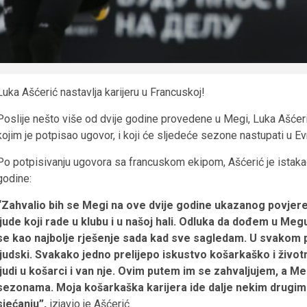
Luka Ašćerić nastavlja karijeru u Francuskoj!
Poslije nešto više od dvije godine provedene u Megi, Luka Ašćeri
kojim je potpisao ugovor, i koji će sljedeće sezone nastupati u E
Po potpisivanju ugovora sa francuskom ekipom, Ašćerić je istak
godine:
“Zahvalio bih se Megi na ove dvije godine ukazanog povjere
ljude koji rade u klubu i u našoj hali. Odluka da dođem u Meg
se kao najbolje rješenje sada kad sve sagledam. U svakom po
ljudski. Svakako jedno prelijepo iskustvo košarkaško i živ
ljudi u košarci i van nje. Ovim putem im se zahvaljujem, a M
sezonama. Moja košarkaška karijera ide dalje nekim drugim
sjećanju”,
izjavio je Ašćerić.