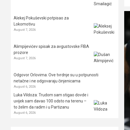
Alekej Pokuševski potpisao za
Lokomotivu
August 7, 2026
Alimpijevićev spisak za avgustovske FIBA
prozore
August 7, 2026
Odgovor Orlovima: ​Ove tvrdnje su u potpunosti
netačne i ne odgovaraju činjenicama
August 6, 2026
Luka Vildoza: Trudom sam stigao dovde i
uvijek sam davao 100 odsto na terenu –
to želim da radim i u Partizanu
August 6, 2026