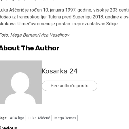
Luka Ašćerić je rođen 10. januara 1997. godine, visok je 203 centi
došao iz francuskog Ijer Tulona pred Superligu 2018. godine a ove
skokova. U međuvremenu je postao i reprezentativac Srbije.
Foto: Mega Bemax/Ivica Veselinov
About The Author
Kosarka 24
See author's posts
ABA liga
Luka Ašćerić
Mega Bemax
Tags:
Previous