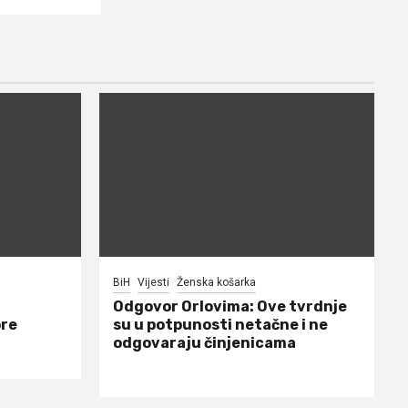
BiH
Vijesti
Ženska košarka
Odgovor Orlovima: ​Ove tvrdnje
ore
su u potpunosti netačne i ne
odgovaraju činjenicama