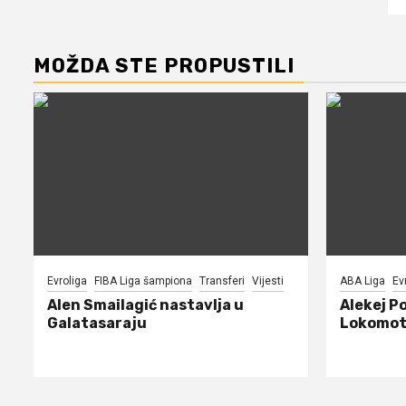
MOŽDA STE PROPUSTILI
Evroliga
FIBA Liga šampiona
Transferi
Vijesti
ABA Liga
Ev
Alen Smailagić nastavlja u
Alekej P
Galatasaraju
Lokomot