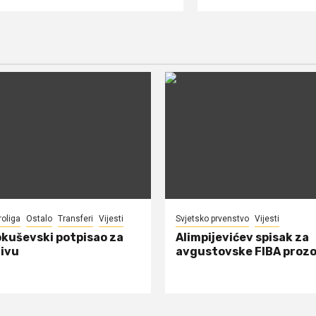
roliga
Ostalo
Transferi
Vijesti
Svjetsko prvenstvo
Vijesti
okuševski potpisao za
Alimpijevićev spisak za
ivu
avgustovske FIBA proz