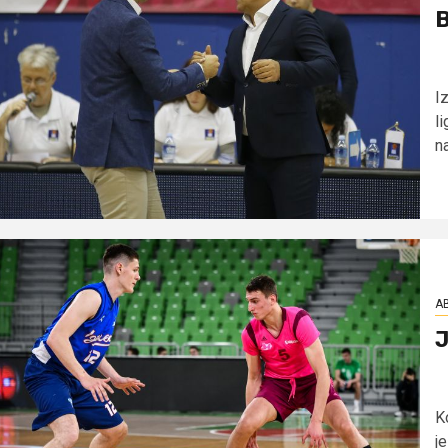
B
I
l
na
AB
J
K
je