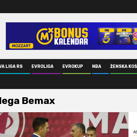
VA LIGA RS
EVROLIGA
EVROKUP
NBA
ŽENSKA KO
ega Bemax
AB