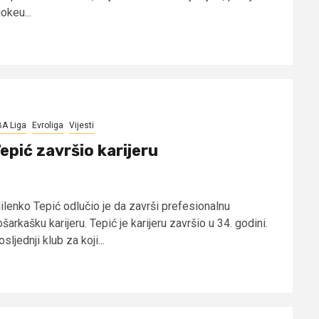
okeu...
A Liga
Evroliga
Vijesti
epić završio karijeru
ilenko Tepić odlučio je da završi prefesionalnu
šarkašku karijeru. Tepić je karijeru završio u 34. godini.
sljednji klub za koji...