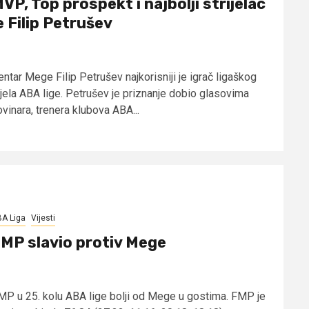
VP, Top prospekt i najbolji strijelac
e Filip Petrušev
entar Mege Filip Petrušev najkorisniji je igrač ligaškog
ijela ABA lige. Petrušev je priznanje dobio glasovima
vinara, trenera klubova ABA...
A Liga
Vijesti
MP slavio protiv Mege
MP u 25. kolu ABA lige bolji od Mege u gostima. FMP je