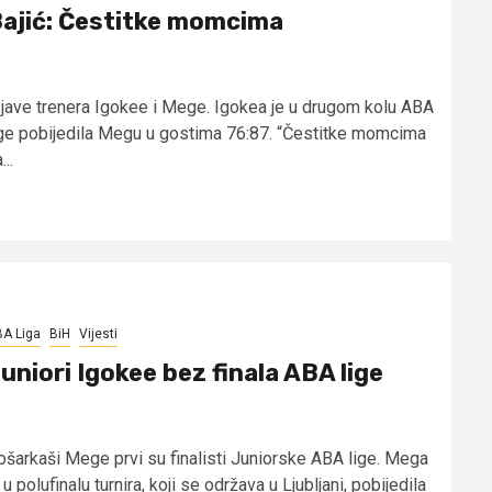
ajić: Čestitke momcima
zjave trenera Igokee i Mege. Igokea je u drugom kolu ABA
ige pobijedila Megu u gostima 76:87. “Čestitke momcima
...
A Liga
BiH
Vijesti
uniori Igokee bez finala ABA lige
ošarkaši Mege prvi su finalisti Juniorske ABA lige. Mega
 u polufinalu turnira, koji se održava u Ljubljani, pobijedila