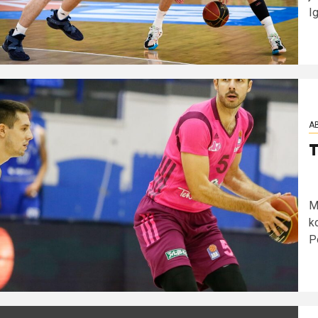
Ig
AB
T
M
ko
Po