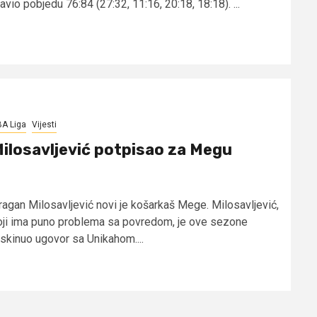
avio pobjedu 76:84 (27:32, 11:16, 20:18, 18:18). ...
A Liga
Vijesti
ilosavljević potpisao za Megu
ragan Milosavljević novi je košarkaš Mege. Milosavljević,
oji ima puno problema sa povredom, je ove sezone
askinuo ugovor sa Unikahom....