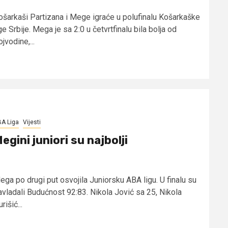
ošarkaši Partizana i Mege igraće u polufinalu Košarkaške
ge Srbije. Mega je sa 2:0 u četvrtfinalu bila bolja od
jvodine,...
A Liga
Vijesti
egini juniori su najbolji
ega po drugi put osvojila Juniorsku ABA ligu. U finalu su
avladali Budućnost 92:83. Nikola Jović sa 25, Nikola
rišić...