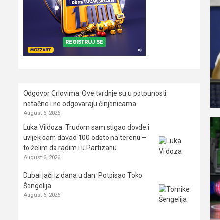
Odgovor Orlovima: ​Ove tvrdnje su u potpunosti
netačne i ne odgovaraju činjenicama
August 6, 2026
Luka Vildoza: Trudom sam stigao dovde i
uvijek sam davao 100 odsto na terenu –
to želim da radim i u Partizanu
August 6, 2026
Dubai jači iz dana u dan: Potpisao Toko
Šengelija
August 6, 2026