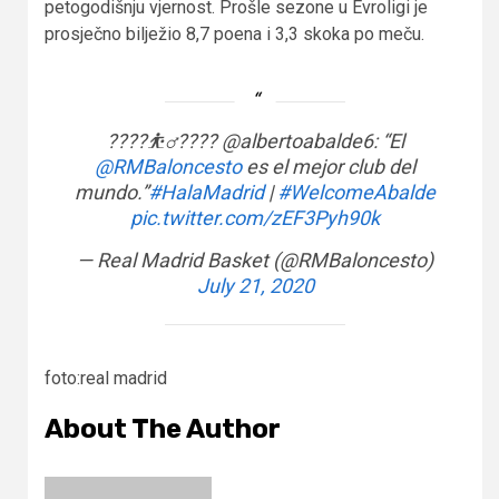
petogodišnju vjernost. Prošle sezone u Evroligi je
prosječno bilježio 8,7 poena i 3,3 skoka po meču.
????⛹️‍♂️???? @albertoabalde6: “El
@RMBaloncesto
es el mejor club del
mundo.”
#HalaMadrid
|
#WelcomeAbalde
pic.twitter.com/zEF3Pyh90k
— Real Madrid Basket (@RMBaloncesto)
July 21, 2020
foto:real madrid
About The Author