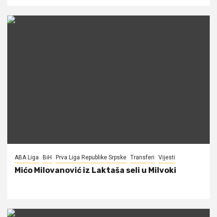
ABA Liga
BiH
Prva Liga Republike Srpske
Transferi
Vijesti
Mićo Milovanović iz Laktaša seli u Milvoki