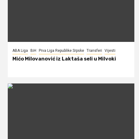
ABA Liga
BiH
Prva Liga Republike Srpske
Transferi
Vijesti
Mićo Milovanović iz Laktaša seli u Milvoki