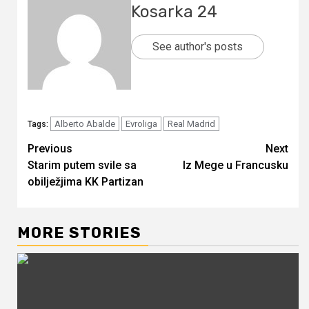
Kosarka 24
See author's posts
Alberto Abalde
Evroliga
Real Madrid
Tags:
Continue
Previous
Next
Starim putem svile sa
Iz Mege u Francusku
Reading
obilježjima KK Partizan
MORE STORIES