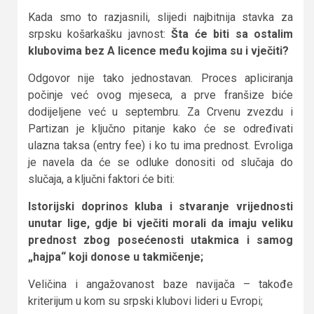
Kada smo to razjasnili, slijedi najbitnija stavka za
srpsku košarkašku javnost:
Šta će biti sa ostalim
klubovima bez A licence među kojima su i vječiti?
Odgovor nije tako jednostavan. Proces apliciranja
počinje već ovog mjeseca, a prve franšize biće
dodijeljene već u septembru. Za Crvenu zvezdu i
Partizan je ključno pitanje kako će se određivati
ulazna taksa (entry fee) i ko tu ima prednost. Evroliga
je navela da će se odluke donositi od slučaja do
slučaja, a ključni faktori će biti:
Istorijski doprinos kluba i stvaranje vrijednosti
unutar lige, gdje bi vječiti morali da imaju veliku
prednost zbog posećenosti utakmica i samog
„hajpa“ koji donose u takmičenje;
Veličina i angažovanost baze navijača – takođe
kriterijum u kom su srpski klubovi lideri u Evropi;