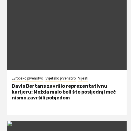
Evropsko prvenstvo
Svjetsko prvenstvo
Vijesti
Davis Bertans završio reprezentativnu
karijeru: Možda malo boli što posljednji meč
nismo završili pobjedom