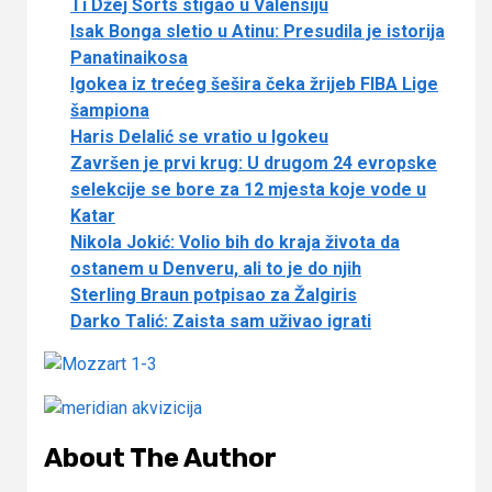
Ti Džej Šorts stigao u Valensiju
Isak Bonga sletio u Atinu: Presudila je istorija
Panatinaikosa
Igokea iz trećeg šešira čeka žrijeb FIBA Lige
šampiona
Haris Delalić se vratio u Igokeu
Završen je prvi krug: U drugom 24 evropske
selekcije se bore za 12 mjesta koje vode u
Katar
Nikola Jokić: Volio bih do kraja života da
ostanem u Denveru, ali to je do njih
Sterling Braun potpisao za Žalgiris
Darko Talić: Zaista sam uživao igrati
About The Author