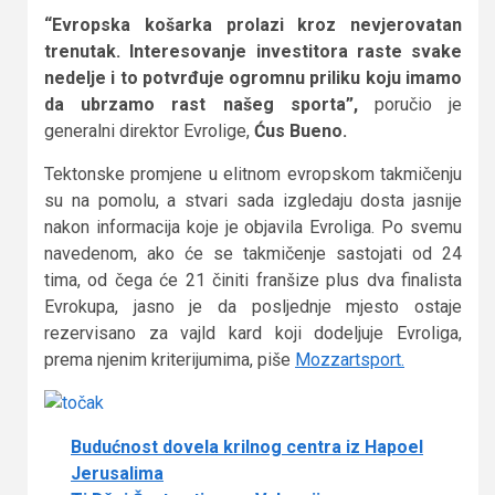
“Evropska košarka prolazi kroz nevjerovatan
trenutak. Interesovanje investitora raste svake
nedelje i to potvrđuje ogromnu priliku koju imamo
da ubrzamo rast našeg sporta”,
poručio je
generalni direktor Evrolige,
Ćus Bueno.
Tektonske promjene u elitnom evropskom takmičenju
su na pomolu, a stvari sada izgledaju dosta jasnije
nakon informacija koje je objavila Evroliga. Po svemu
navedenom, ako će se takmičenje sastojati od 24
tima, od čega će 21 činiti franšize plus dva finalista
Evrokupa, jasno je da posljednje mjesto ostaje
rezervisano za vajld kard koji dodeljuje Evroliga,
prema njenim kriterijumima, piše
Mozzartsport.
Budućnost dovela krilnog centra iz Hapoel
Jerusalima