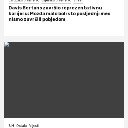
Evropsko prvenstvo
Svjetsko prvenstvo
Vijesti
Davis Bertans završio reprezentativnu
karijeru: Možda malo boli što posljednji meč
nismo završili pobjedom
BiH
Ostalo
Vijesti