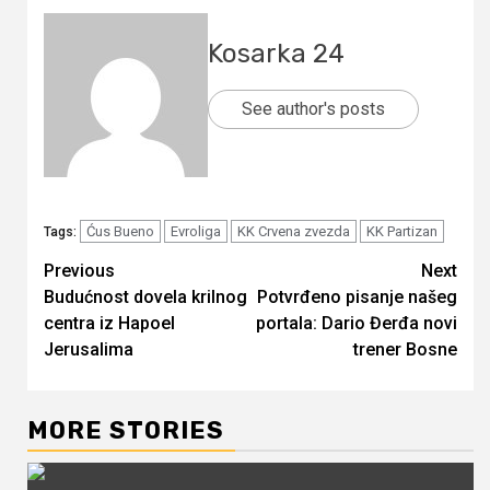
Kosarka 24
See author's posts
Ćus Bueno
Evroliga
KK Crvena zvezda
KK Partizan
Tags:
Continue
Previous
Next
Budućnost dovela krilnog
Potvrđeno pisanje našeg
Reading
centra iz Hapoel
portala: Dario Đerđa novi
Jerusalima
trener Bosne
MORE STORIES