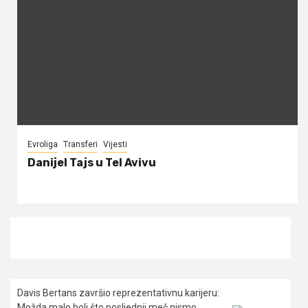
Evroliga
Transferi
Vijesti
Danijel Tajs u Tel Avivu
Davis Bertans završio reprezentativnu karijeru:
Možda malo boli što posljednji meč nismo