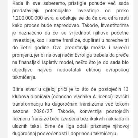
Kada ih sve saberemo, pristigle ponude već sada
predstavljaju potencijalne investicije od preko
1.200.000.000 evra, a očekuje se da će ova cifra rasti
kako proces bude napredovao. Takođe, investitorima
je naznačeno da će se vrijednost njihove početne
investicije, kao i same franšize, duplirati u naredne tri
do četiri godine. Ovo predstavlja možda i najveću
promjenu, jer bi na ovaj način Evroliga trebala da pređe
na finansijski isplativ model, nešto što je do sada bio
ubjedljivo najveći nedostatak elitnog evropskog
takmičenja.
Bitna stvar u cijeloj priči je to što će postojećih 13
klubova dioničara (odnosno vlasnika A licenci) izvršiti
transformaciju ka dugoročnim franšizama već tokom
sezone 2026/27. Takođe, konverzija postojećih
licenci u franšize biće izvršena bez ikakvih naknada ili
ulaznih taksi, čime će liga odati priznanje njihovoj
dugoročnoj posvećenosti i doprinosu takmičenju.