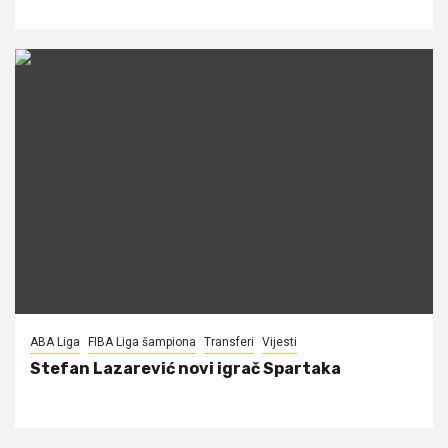
ABA Liga
FIBA Liga šampiona
Transferi
Vijesti
Stefan Lazarević novi igrač Spartaka