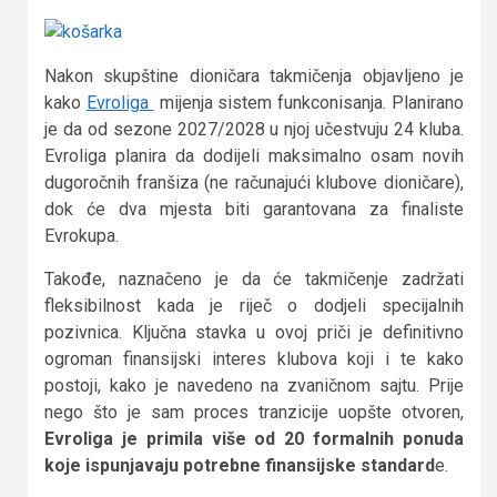
Nakon skupštine dioničara takmičenja objavljeno je
kako
Evroliga
mijenja sistem funkconisanja. Planirano
je da od sezone 2027/2028 u njoj učestvuju 24 kluba.
Evroliga planira da dodijeli maksimalno osam novih
dugoročnih franšiza (ne računajući klubove dioničare),
dok će dva mjesta biti garantovana za finaliste
Evrokupa.
Takođe, naznačeno je da će takmičenje zadržati
fleksibilnost kada je riječ o dodjeli specijalnih
pozivnica. Ključna stavka u ovoj priči je definitivno
ogroman finansijski interes klubova koji i te kako
postoji, kako je navedeno na zvaničnom sajtu. Prije
nego što je sam proces tranzicije uopšte otvoren,
Evroliga je primila više od 20 formalnih ponuda
koje ispunjavaju potrebne finansijske standard
e.