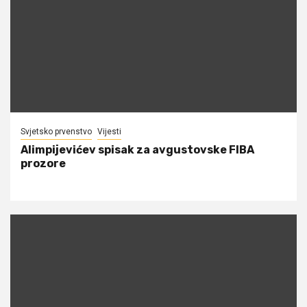
Svjetsko prvenstvo
Vijesti
Alimpijevićev spisak za avgustovske FIBA
prozore