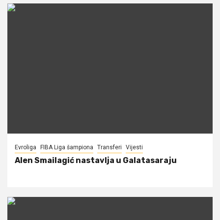
Evroliga
FIBA Liga šampiona
Transferi
Vijesti
Alen Smailagić nastavlja u Galatasaraju