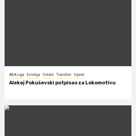
ABA Liga
Evroliga
Ostalo
Transferi
Vijesti
Alekej Pokuševski potpisao za Lokomotivu