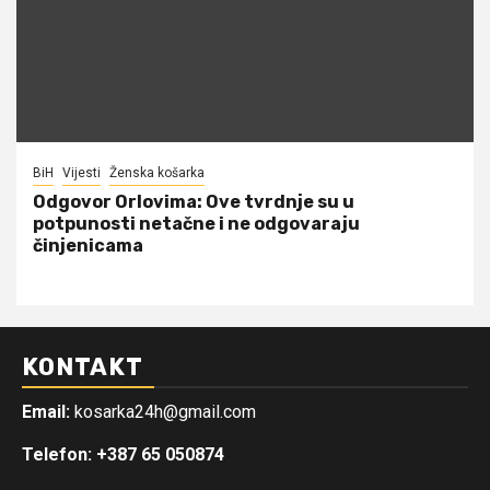
BiH
Vijesti
Ženska košarka
Odgovor Orlovima: ​Ove tvrdnje su u
potpunosti netačne i ne odgovaraju
činjenicama
KONTAKT
Email:
kosarka24h@gmail.com
Telefon: +387 65 050874