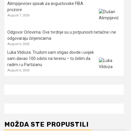
Alimpijevićev spisak za avgustovske FIBA
prozore
August 7, 2026
Odgovor Orlovima: ​Ove tvrdnje su u potpunosti netačne i ne
odgovaraju činjenicama
August 6, 2026
Luka Vildoza: Trudom sam stigao dovde i uvijek
sam davao 100 odsto na terenu – to želim da
radim i u Partizanu
August 6, 2026
MOŽDA STE PROPUSTILI