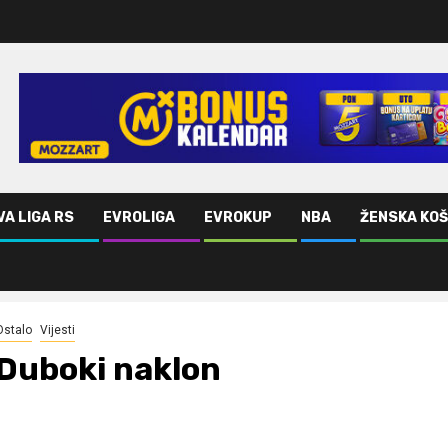
VA LIGA RS
EVROLIGA
EVROKUP
NBA
ŽENSKA KO
Ostalo
Vijesti
Duboki naklon