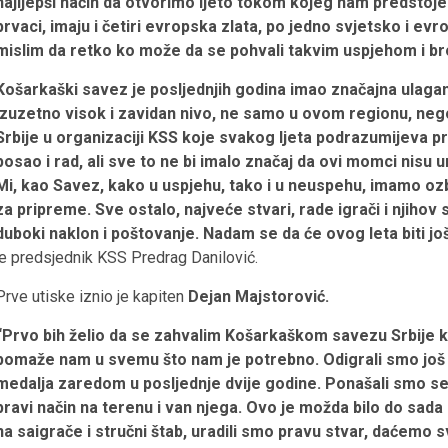
najljepši način da otvorimo ljeto tokom kojeg nam predstoje 
prvaci, imaju i četiri evropska zlata, po jedno svjetsko i ev
mislim da retko ko može da se pohvali takvim uspjehom i b
Košarkaški savez je posljednjih godina imao značajna ulagan
izuzetno visok i zavidan nivo, ne samo u ovom regionu, ne
Srbije u organizaciji KSS koje svakog ljeta podrazumijeva pr
posao i rad, ali sve to ne bi imalo značaj da ovi momci nisu u
Mi, kao Savez, kako u uspjehu, tako i u neuspehu, imamo oz
za pripreme. Sve ostalo, najveće stvari, rade igrači i njihov
duboki naklon i poštovanje. Nadam se da će ovog leta biti jo
je predsjednik KSS Predrag Danilović.
Prve utiske iznio je kapiten
Dejan Majstorović.
“Prvo bih želio da se zahvalim Košarkaškom savezu Srbije ko
pomaže nam u svemu što nam je potrebno. Odigrali smo još j
medalja zaredom u posljednje dvije godine. Ponašali smo se 
pravi način na terenu i van njega. Ovo je možda bilo do sa
na saigrače i stručni štab, uradili smo pravu stvar, daćemo 