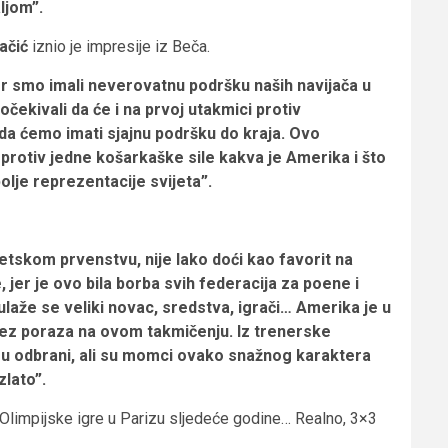
ljom”.
ačić
iznio je impresije iz Beča.
er smo imali neverovatnu podršku naših navijača u
čekivali da će i na prvoj utakmici protiv
i da ćemo imati sjajnu podršku do kraja. Ovo
protiv jedne košarkaške sile kakva je Amerika i što
olje reprezentacije svijeta”.
jetskom prvenstvu, nije lako doći kao favorit na
, jer je ovo bila borba svih federacija za poene i
ulaže se veliki novac, sredstva, igrači… Amerika je u
bez poraza na ovom takmičenju. Iz trenerske
 u odbrani, ali su momci ovako snažnog karaktera
zlato”.
a Olimpijske igre u Parizu sljedeće godine… Realno, 3×3