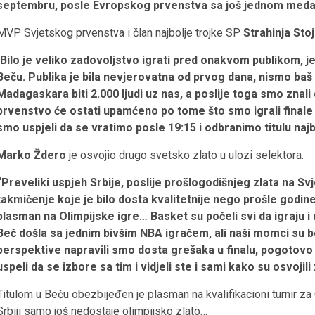
septembru, posle Evropskog prvenstva sa još jednom meda
MVP Svjetskog prvenstva i član najbolje trojke SP
Strahinja Stoj
Bilo je veliko zadovoljstvo igrati pred onakvom publikom, j
Beču. Publika je bila nevjerovatna od prvog dana, nismo baš o
Madagaskara biti 2.000 ljudi uz nas, a poslije toga smo znal
prvenstvo će ostati upamćeno po tome što smo igrali finale 
smo uspjeli da se vratimo posle 19:15 i odbranimo titulu najb
Marko Ždero
je osvojio drugo svetsko zlato u ulozi selektora.
“Preveliki uspjeh Srbije, poslije prošlogodišnjeg zlata na Sv
takmičenje koje je bilo dosta kvalitetnije nego prošle godine
plasman na Olimpijske igre… Basket su počeli svi da igraju i 
Beč došla sa jednim bivšim NBA igračem, ali naši momci su 
perspektive napravili smo dosta grešaka u finalu, pogotovo
uspeli da se izbore sa tim i vidjeli ste i sami kako su osvojili 
Titulom u Beču obezbijeđen je plasman na kvalifikacioni turnir z
Srbiji samo još nedostaje olimpijsko zlato…