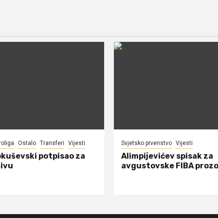
roliga
Ostalo
Transferi
Vijesti
Svjetsko prvenstvo
Vijesti
okuševski potpisao za
Alimpijevićev spisak za
ivu
avgustovske FIBA proz