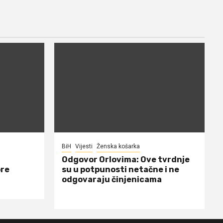
BiH
Vijesti
Ženska košarka
Odgovor Orlovima: ​Ove tvrdnje
ore
su u potpunosti netačne i ne
odgovaraju činjenicama