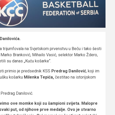
Danilovića.
a trijumfovala na Svjetskom prvenstvu u Beču i tako šesti
ć, Marko Branković, Mihailo Vasić, selektor Marko Ždero,
etili su danas „Kuću košarke“.
neti primio je predsednik KSS
Predrag Danilović
, koji im
mušku košarku
Milenka Tepića,
čestitao na istorijskom
 Predrag Danilović.
vimo ove momke koji su šampioni svijeta. Malopre
svaki put, od njihove prve medalje. Ovo je stvarno