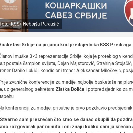
foto: KSS/ Nebojša Paraušić
Basketaši Srbije na prijamu kod predsjednika KSS Predraga 
Članovi muške 3×3 reprezentacije Srbije, koja je proteklog vikend
put postala šampion svijeta, Dejan Majstorović, Strahinja Stojači
trener Danilo Lukić i kondicioni trener Aleksandar Milošević, posj
Prije zvanične konferencije za medije, najbolje basketaše na pla
je, uz generalnog sekretara
Zlatka Bolića
i potpredsjednika za 
uspehu.
Na konferenciji za medije, prisutne je prvo pozdravio predsjednik
Stvarno sam presrećan što smo se danas okupili da pozdra
smo razgovarali par minuta i oni znaju koliko sam ja srećan 