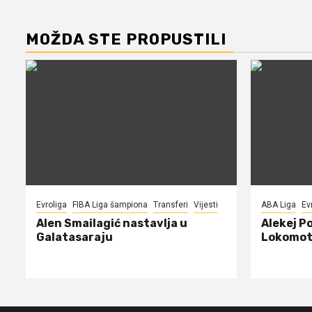
MOŽDA STE PROPUSTILI
Evroliga
FIBA Liga šampiona
Transferi
Vijesti
ABA Liga
Ev
Alen Smailagić nastavlja u
Alekej P
Galatasaraju
Lokomot