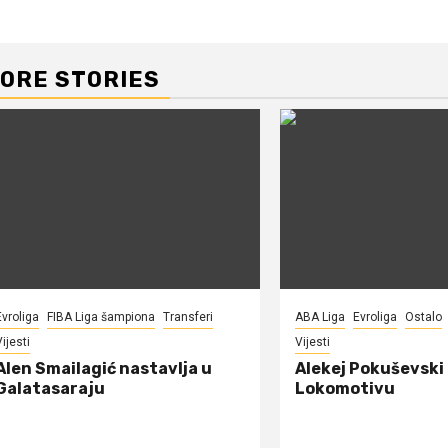
ORE STORIES
Evroliga
FIBA Liga šampiona
Transferi
ABA Liga
Evroliga
Ostalo
ijesti
Vijesti
Alen Smailagić nastavlja u
Alekej Pokuševski
Galatasaraju
Lokomotivu