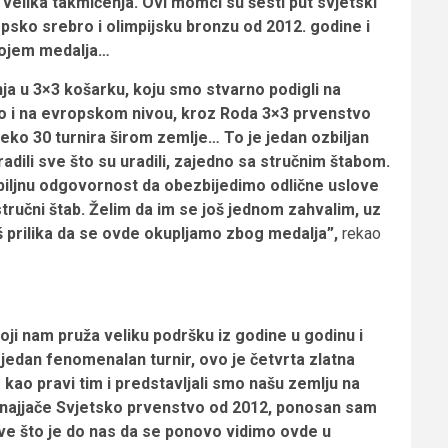
velika takmičenja. Ovi momci su šesti put svjetski
ropsko srebro i olimpijsku bronzu od 2012. godine i
rojem medalja…
ja u 3×3 košarku, koju smo stvarno podigli na
go i na evropskom nivou, kroz Roda 3×3 prvenstvo
eko 30 turnira širom zemlje… To je jedan ozbiljan
radili sve što su uradili, zajedno sa stručnim štabom.
biljnu odgovornost da obezbijedimo odlične uslove
 stručni štab. Želim da im se još jednom zahvalim, uz
š prilika da se ovde okupljamo zbog medalja”,
rekao
ji nam pruža veliku podršku iz godine u godinu i
edan fenomenalan turnir, ovo je četvrta zlatna
kao pravi tim i predstavljali smo našu zemlju na
da najjače Svjetsko prvenstvo od 2012, ponosan sam
sve što je do nas da se ponovo vidimo ovde u