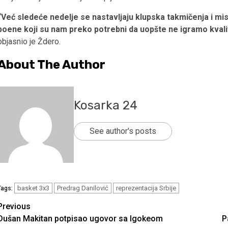
“Već sledeće nedelje se nastavljaju klupska takmičenja i mi
poene koji su nam preko potrebni da uopšte ne igramo kvalif
objasnio je Ždero.
About The Author
Kosarka 24
See author's posts
basket 3x3
Predrag Danilović
reprezentacija Srbije
Tags:
Continue
Previous
Dušan Makitan potpisao ugovor sa Igokeom
P
Reading