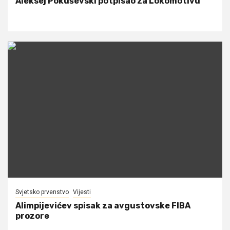
Aleksej Pokuševski potpisao za Lokomotivu
Svjetsko prvenstvo
Vijesti
Alimpijevićev spisak za avgustovske FIBA
prozore