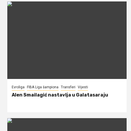
Evroliga
FIBA Liga šampiona
Transferi
Vijesti
Alen Smailagić nastavlja u Galatasaraju