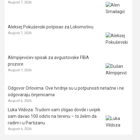
August 7, 2026
Aleksej Pokuševski potpisao za Lokomotivu
August 7, 2026
Alimpijevićev spisak za avgustovske FIBA
prozore
August 7, 2026
Odgovor Orlovima: ​Ove tvrdnje su u potpunosti netačne i ne
odgovaraju činjenicama
August 6, 2026
Luka Vildoza: Trudom sam stigao dovde i uvijek
sam davao 100 odsto na terenu – to želim da
radim i u Partizanu
August 6, 2026