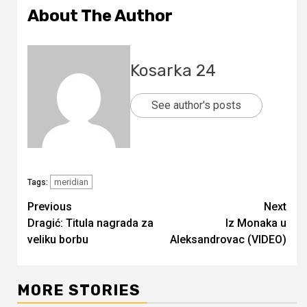
About The Author
Kosarka 24
See author's posts
meridian
Tags:
Continue
Previous
Next
Dragić: Titula nagrada za
Iz Monaka u
Reading
veliku borbu
Aleksandrovac (VIDEO)
MORE STORIES