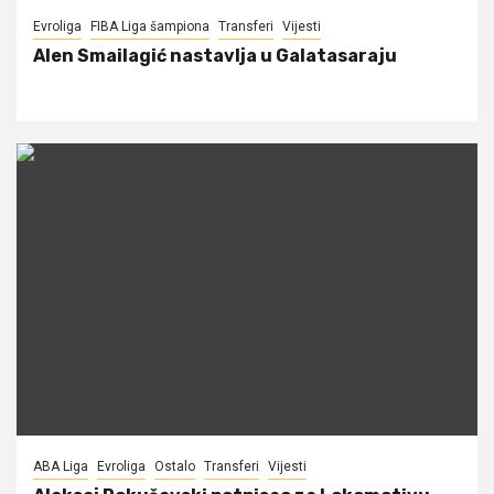
Evroliga
FIBA Liga šampiona
Transferi
Vijesti
Alen Smailagić nastavlja u Galatasaraju
ABA Liga
Evroliga
Ostalo
Transferi
Vijesti