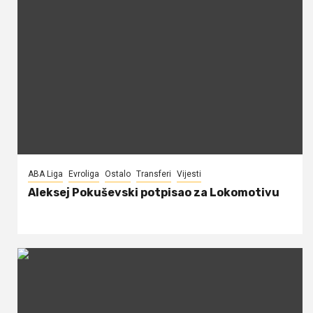
ABA Liga
Evroliga
Ostalo
Transferi
Vijesti
Aleksej Pokuševski potpisao za Lokomotivu