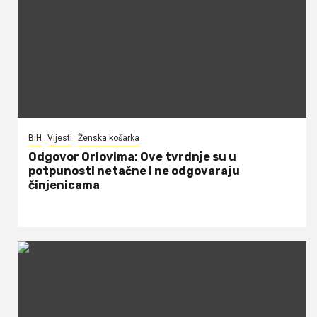
BiH
Vijesti
Ženska košarka
Odgovor Orlovima: ​Ove tvrdnje su u
potpunosti netačne i ne odgovaraju
činjenicama