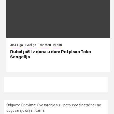
ABA Liga
Evroliga
Transferi
Vijesti
Dubai jači iz dana u dan: Potpisao Toko
Šengelija
Odgovor Orlovima: ​Ove tvrdnje su u potpunosti netačne i ne
odgovaraju činjenicama