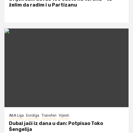
želim da radim i u Partizanu
ABA Liga
Evroliga
Transferi
Vijesti
Dubai jači iz dana u dan: Potpisao Toko
Šengelija