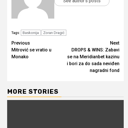
See author's posts
Baskonija
Zoran Dragić
Tags:
Continue
Previous
Next
Mitrović se vratio u
DROPS & WINS: Zabavi
Reading
Monako
se na Meridianbet kazinu
i bori za do sada neviđen
nagradni fond
MORE STORIES