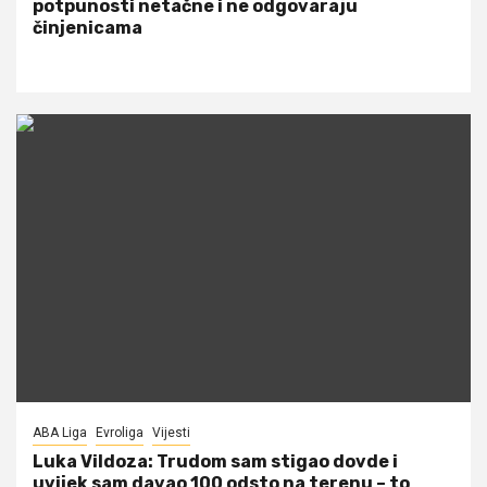
potpunosti netačne i ne odgovaraju
činjenicama
ABA Liga
Evroliga
Vijesti
Luka Vildoza: Trudom sam stigao dovde i
uvijek sam davao 100 odsto na terenu – to