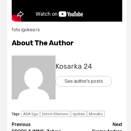
foto.igokea.rs
About The Author
Kosarka 24
See author's posts
ABA liga
Entoni Klemons
Igokea
Monako
Tags:
Continue
Previous
Next