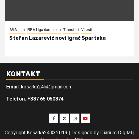
ABA Liga
FIBA Liga šampiona
Transferi
Vijesti
Stefan Lazarević novi igrač Spartaka
KONTAKT
Email:
kosarka24h@gmail.com
Telefon: +387 65 050874
Facebook
Twitter
Instagram
Youtube
Copyright Košarka24 © 2019 | Designed by Diarium Digital
|