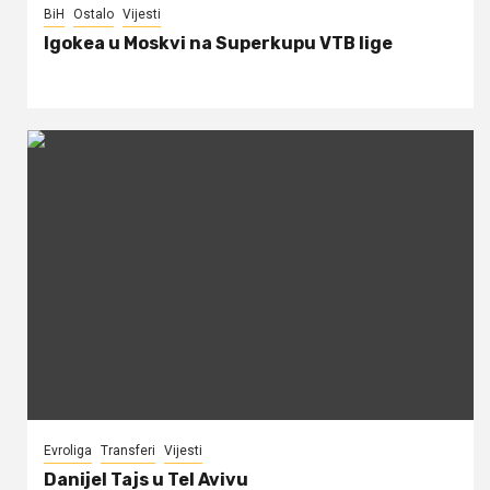
BiH
Ostalo
Vijesti
Igokea u Moskvi na Superkupu VTB lige
Evroliga
Transferi
Vijesti
Danijel Tajs u Tel Avivu