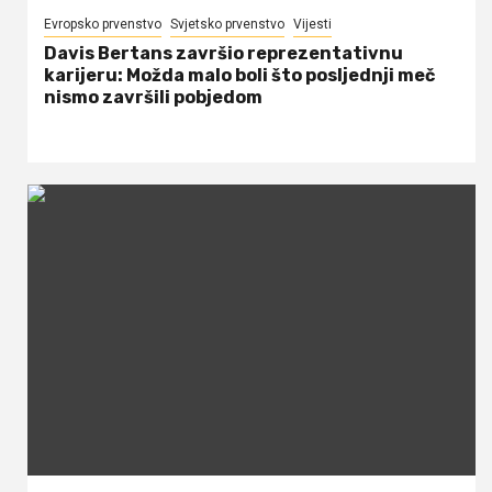
Evropsko prvenstvo
Svjetsko prvenstvo
Vijesti
Davis Bertans završio reprezentativnu
karijeru: Možda malo boli što posljednji meč
nismo završili pobjedom