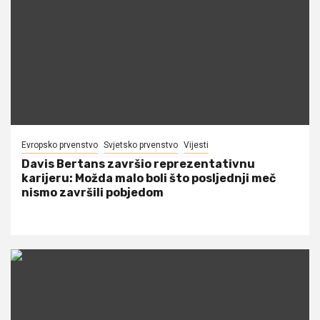
Evropsko prvenstvo
Svjetsko prvenstvo
Vijesti
Davis Bertans završio reprezentativnu
karijeru: Možda malo boli što posljednji meč
nismo završili pobjedom