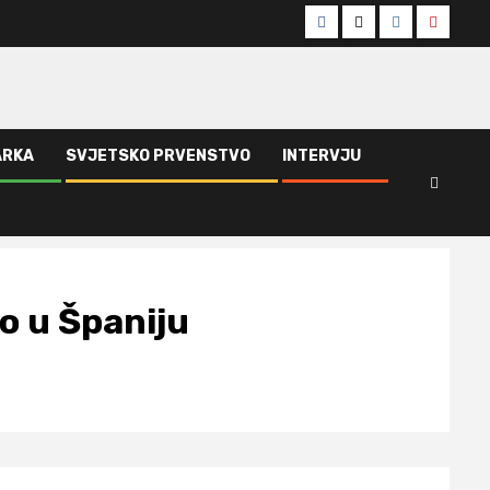
Facebook
Twitter
Instagram
Youtub
ARKA
SVJETSKO PRVENSTVO
INTERVJU
io u Španiju