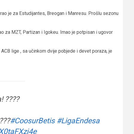
 igrao je za Estudijantes, Breogan i Manresu. Prošlu sezonu
ao za MZT, Partizan i Igokeu. Imao je potpisan i ugovor
 ACB lige , sa učinkom dvije pobjede i devet poraza, je
! ????
???
#CoosurBetis
#LigaEndesa
/X0taFXzj4e