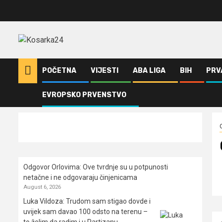
Skip
to
content
POČETNA
VIJESTI
ABA LIGA
BIH
PRV
EVROPSKO PRVENSTVO
Home
Ostalo
Cvetković se iz Meksika vratio u Španiju
Odgovor Orlovima: ​Ove tvrdnje su u potpunosti
netačne i ne odgovaraju činjenicama
August 6, 2026
Luka Vildoza: Trudom sam stigao dovde i
uvijek sam davao 100 odsto na terenu –
to želim da radim i u Partizanu