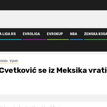
A LIGA RS
EVROLIGA
EVROKUP
NBA
ŽENSKA KOŠ
Ostalo
Vijesti
Cvetković se iz Meksika vrat