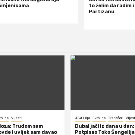
činjenicama
to želim da radim i
Partizanu
roliga
Vijesti
ABA Liga
Evroliga
Transferi
Vijest
doza: Trudom sam
Dubai jači iz dana u dan:
ovde i uvijek sam davao
Potpisao Toko Šengelija