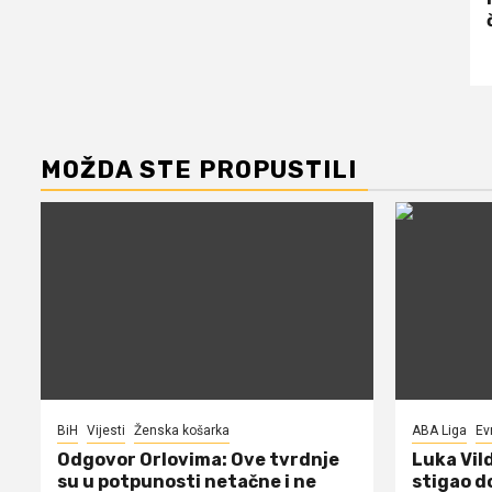
MOŽDA STE PROPUSTILI
BiH
Vijesti
Ženska košarka
ABA Liga
Ev
Odgovor Orlovima: ​Ove tvrdnje
Luka Vil
su u potpunosti netačne i ne
stigao d