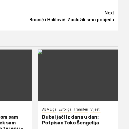
Next
Bosnić i Halilović: Zaslužili smo pobjedu
ABA Liga
Evroliga
Transferi
Vijesti
dom sam
Dubai jači iz dana u dan:
jek sam
Potpisao Toko Šengelija
a terenu –