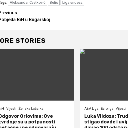
Aleksandar Cvetković
Betis
Liga endesa
Tags:
Continue
Previous
Pobjeda BiH u Bugarskoj
Reading
ORE STORIES
BiH
Vijesti
Ženska košarka
ABA Liga
Evroliga
Vijesti
Odgovor Orlovima: ​Ove
Luka Vildoza: Tru
tvrdnje su u potpunosti
stigao dovde i uvi
netačne i ne odgovaraju
davao 100 odsto n