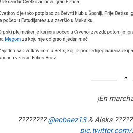
Aleksandar Cvetković novi igrač Betisa.
Cvetković je tako potpisao za četvrti klub u Španiji. Prije Betisa
je počeo u Estudijantesu, a završio u Meksiku.
Srpski plejmejker je karijeru počeo u Crvenoj zvezdi, potom je igr
sa
Megom
za koju nije odigrao nijedan meč.
Zajedno sa Cvetkovićem u Betis, koji je posljednjeplasirana ekipa
stigao i veteran Eulius Baez.
¡En marcha
????????
@ecbaez13
& Aleks ?????
pic.twitter.com