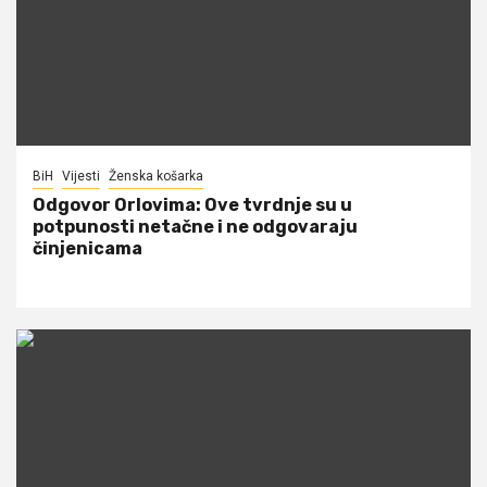
BiH
Vijesti
Ženska košarka
Odgovor Orlovima: ​Ove tvrdnje su u
potpunosti netačne i ne odgovaraju
činjenicama