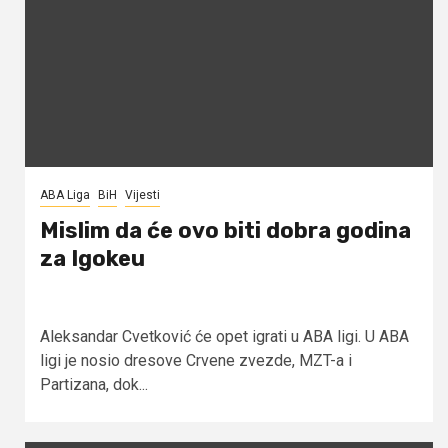
ABA Liga
BiH
Vijesti
Mislim da će ovo biti dobra godina
za Igokeu
Aleksandar Cvetković će opet igrati u ABA ligi. U ABA
ligi je nosio dresove Crvene zvezde, MZT-a i
Partizana, dok...