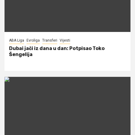
ABA Liga
Evroliga
Transferi
Vijesti
Dubai jači iz dana u dan: Potpisao Toko
Šengelija