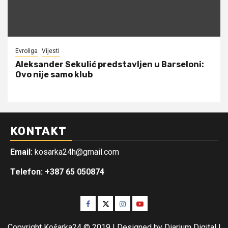
Evroliga
Vijesti
Aleksander Sekulić predstavljen u Barseloni:
Ovo nije samo klub
KONTAKT
Email:
kosarka24h@gmail.com
Telefon: +387 65 050874
Facebook
Twitter
Instagram
Youtube
Copyright Košarka24 © 2019 | Designed by Diarium Digital
|