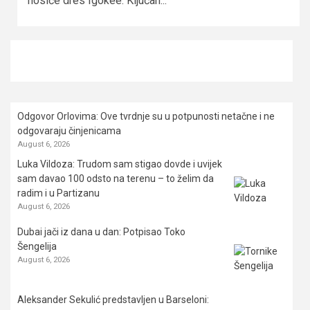
nosiće dres Igokee. Ključan...
Odgovor Orlovima: ​Ove tvrdnje su u potpunosti netačne i ne
odgovaraju činjenicama
August 6, 2026
Luka Vildoza: Trudom sam stigao dovde i uvijek
sam davao 100 odsto na terenu – to želim da
radim i u Partizanu
August 6, 2026
Dubai jači iz dana u dan: Potpisao Toko
Šengelija
August 6, 2026
Aleksander Sekulić predstavljen u Barseloni: