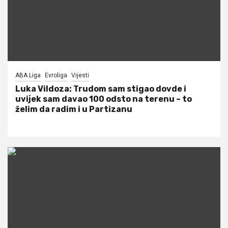
ABA Liga
Evroliga
Vijesti
Luka Vildoza: Trudom sam stigao dovde i
uvijek sam davao 100 odsto na terenu – to
želim da radim i u Partizanu