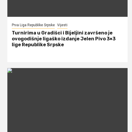
Prva Liga Republike Srpske
Vijesti
Turnirima u Gradišci i Bijeljini završeno je
ovogodišnje ligaško izdanje Jelen Pivo 3×3
lige Republike Srpske