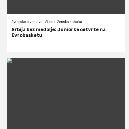
Evropsko prvenstvo
Vijesti
Ženska košarka
Srbija bez medalje: Juniorke četvrte na
Evrobasketu