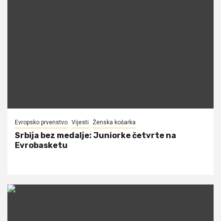
Evropsko prvenstvo
Vijesti
Ženska košarka
Srbija bez medalje: Juniorke četvrte na
Evrobasketu