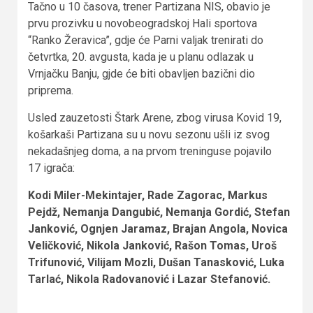
Tačno u 10 časova, trener Partizana NIS, obavio je
prvu prozivku u novobeogradskoj Hali sportova
“Ranko Žeravica”, gdje će Parni valjak trenirati do
četvrtka, 20. avgusta, kada je u planu odlazak u
Vrnjačku Banju, gjde će biti obavljen bazični dio
priprema.
Usled zauzetosti Štark Arene, zbog virusa Kovid 19,
košarkaši Partizana su u novu sezonu ušli iz svog
nekadašnjeg doma, a na prvom treninguse pojavilo
17 igrača:
Kodi Miler-Mekintajer, Rade Zagorac, Markus
Pejdž, Nemanja Dangubić, Nemanja Gordić, Stefan
Janković, Ognjen Jaramaz, Brajan Angola, Novica
Veličković, Nikola Janković, Rašon Tomas, Uroš
Trifunović, Vilijam Mozli, Dušan Tanasković, Luka
Tarlać, Nikola Radovanović i Lazar Stefanović.