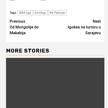
ABA liga
Evrokup
KK Partizan
Tags:
Continue
Previous
Next
Od Mongolije do
Igokea na turniru u
Reading
Makabija
Sarajevu
MORE STORIES