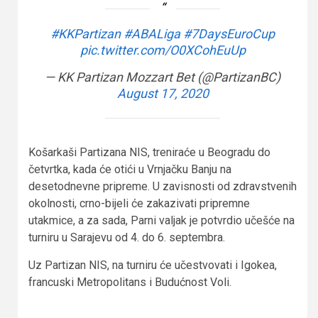
#KKPartizan
#ABALiga
#7DaysEuroCup
pic.twitter.com/O0XCohEuUp
— KK Partizan Mozzart Bet (@PartizanBC)
August 17, 2020
Košarkaši Partizana NIS, treniraće u Beogradu do
četvrtka, kada će otići u Vrnjačku Banju na
desetodnevne pripreme. U zavisnosti od zdravstvenih
okolnosti, crno-bijeli će zakazivati pripremne
utakmice, a za sada, Parni valjak je potvrdio učešće na
turniru u Sarajevu od 4. do 6. septembra.
Uz Partizan NIS, na turniru će učestvovati i Igokea,
francuski Metropolitans i Budućnost Voli.