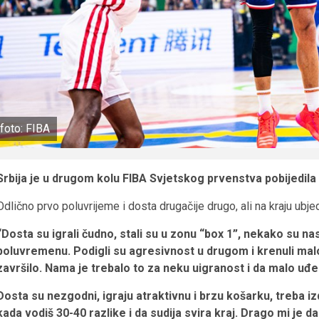
foto: FIBA
Srbija je u drugom kolu FIBA Svjetskog prvenstva pobijedila
Odlično prvo poluvrijeme i dosta drugačije drugo, ali na kraju ubjed
“Dosta su igrali čudno, stali su u zonu “box 1”, nekako su nas 
poluvremenu. Podigli su agresivnost u drugom i krenuli malo d
završilo. Nama je trebalo to za neku uigranost i da malo uđ
Dosta su nezgodni, igraju atraktivnu i brzu košarku, treba i
kada vodiš 30-40 razlike i da sudija svira kraj. Drago mi je da