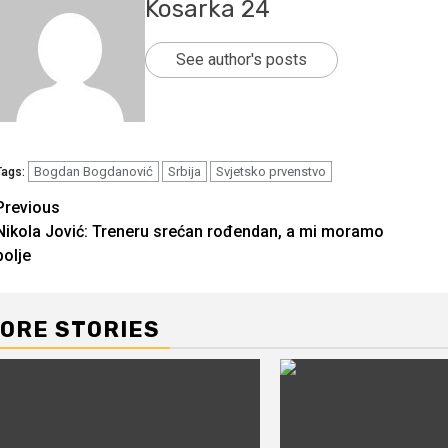
Kosarka 24
See author's posts
Bogdan Bogdanović
Srbija
Svjetsko prvenstvo
Tags:
Continue
Previous
Nikola Jović: Treneru srećan rođendan, a mi moramo
Reading
bolje
ORE STORIES