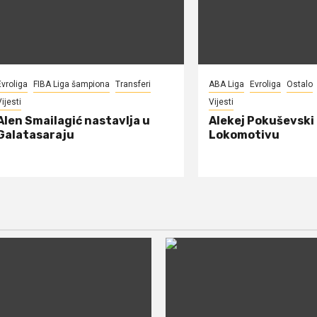
Evroliga
FIBA Liga šampiona
Transferi
ABA Liga
Evroliga
Ostalo
ijesti
Vijesti
Alen Smailagić nastavlja u
Alekej Pokuševski
Galatasaraju
Lokomotivu