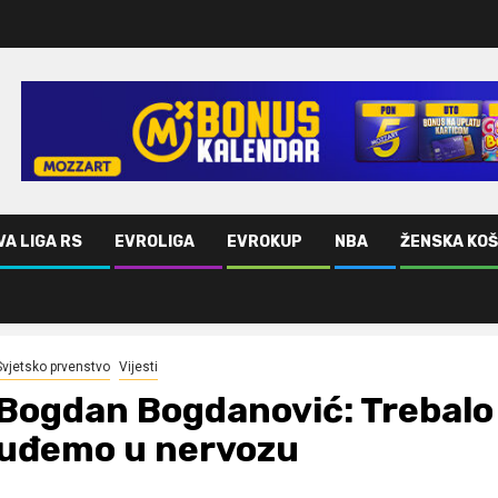
VA LIGA RS
EVROLIGA
EVROKUP
NBA
ŽENSKA KO
uigranost da uđemo u nervozu
Svjetsko prvenstvo
Vijesti
Bogdan Bogdanović: Trebalo 
uđemo u nervozu