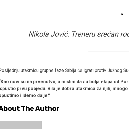
Nikola Jović: Treneru srećan r
Posljednju utakmicu grupne faze Srbija će igrati protiv Južnog Su
“Kao novi su na prvenstvu, a mislim da su bolja ekipa od Port
ispustio prvu pobjedu. Bila je dobra utakmica za njih, mnog
opustimo i idemo dalje.”
About The Author