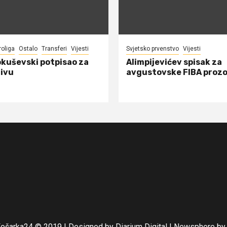
roliga
Ostalo
Transferi
Vijesti
Svjetsko prvenstvo
Vijesti
okuševski potpisao za
Alimpijevićev spisak za
ivu
avgustovske FIBA proz
Košarka24 © 2019 | Designed by Diarium Digital
|
Newsphere
by 