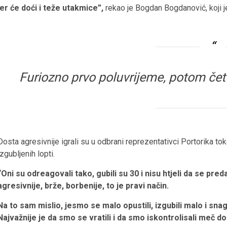
jer će doći i teže utakmice”,
rekao je Bogdan Bogdanović, koji 
Furiozno prvo poluvrijeme, potom četv
Dosta agresivnije igrali su u odbrani reprezentativci Portorika 
izgubljenih lopti.
“Oni su odreagovali tako, gubili su 30 i nisu htjeli da se preda
agresivnije, brže, borbenije, to je pravi način.
Na to sam mislio, jesmo se malo opustili, izgubili malo i sn
Najvažnije je da smo se vratili i da smo iskontrolisali meč do 