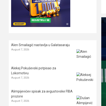
Alen Smailagić nastavlja u Galatasaraju
August 7, 2026
Alekej Pokuševski potpisao za
Lokomotivu
August 7, 2026
Alimpijevićev spisak za avgustovske FIBA
prozore
August 7, 2026