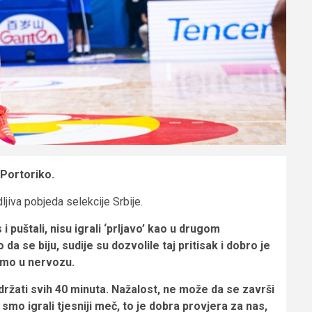
 Portoriko.
ljiva pobjeda selekcije Srbije.
i puštali, nisu igrali ‘prljavo’ kao u drugom
a se biju, sudije su dozvolile taj pritisak i dobro je
emo u nervozu.
zdržati svih 40 minuta. Nažalost, ne može da se završi
 smo igrali tjesniji meč, to je dobra provjera za nas,