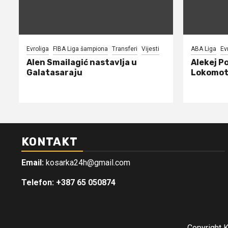
Evroliga
FIBA Liga šampiona
Transferi
Vijesti
ABA Liga
Ev
Alen Smailagić nastavlja u
Alekej P
Galatasaraju
Lokomot
KONTAKT
Email:
kosarka24h@gmail.com
Telefon: +387 65 050874
Copyright 