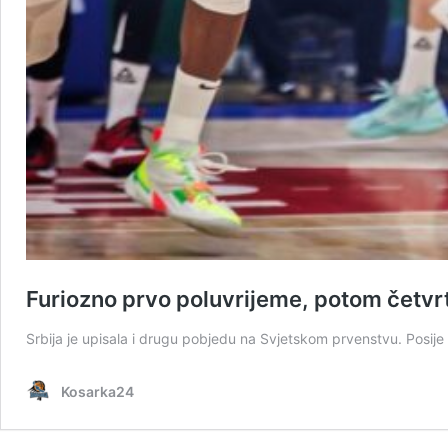
Furiozno prvo poluvrijeme, potom četvrt
Srbija je upisala i drugu pobjedu na Svjetskom prvenstvu. Posije K
Kosarka24