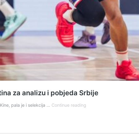
ina za analizu i pobjeda Srbije
Furiozno
ine, pala je i selekcija …
Continue reading
prvo
poluvrijeme,
potom
četvrtina
za