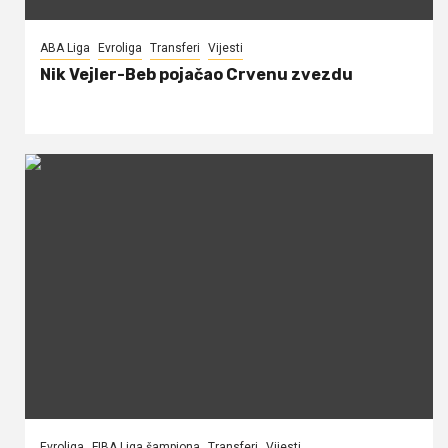
ABA Liga
Evroliga
Transferi
Vijesti
Nik Vejler-Beb pojačao Crvenu zvezdu
Evroliga
FIBA Liga šampiona
Transferi
Vijesti