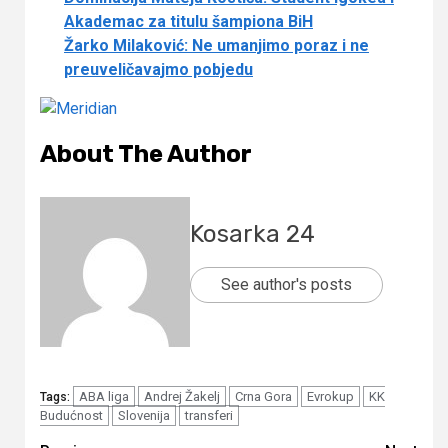
Akademac za titulu šampiona BiH
Žarko Milaković: Ne umanjimo poraz i ne
preuveličavajmo pobjedu
About The Author
Kosarka 24
See author's posts
ABA liga
Andrej Žakelj
Crna Gora
Evrokup
KK
Tags:
Budućnost
Slovenija
transferi