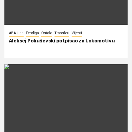
ABA Liga
Evroliga
Ostalo
Transferi
Vijesti
Aleksej Pokuševski potpisao za Lokomotivu