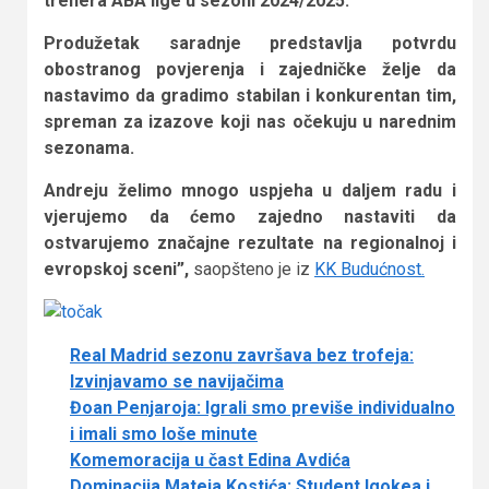
trenera ABA lige u sezoni 2024/2025.
Produžetak saradnje predstavlja potvrdu
obostranog povjerenja i zajedničke želje da
nastavimo da gradimo stabilan i konkurentan tim,
spreman za izazove koji nas očekuju u narednim
sezonama.
Andreju želimo mnogo uspjeha u daljem radu i
vjerujemo da ćemo zajedno nastaviti da
ostvarujemo značajne rezultate na regionalnoj i
evropskoj sceni”,
saopšteno je iz
KK Budućnost.
Real Madrid sezonu završava bez trofeja:
Izvinjavamo se navijačima
Đoan Penjaroja: Igrali smo previše individualno
i imali smo loše minute
Komemoracija u čast Edina Avdića
Dominacija Mateja Kostića: Student Igokea i