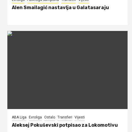
Alen Smailagić nastavlja u Galatasaraju
ABA Liga
Evroliga
Ostalo
Transferi
Vijesti
Aleksej Pokuševski potpisao za Lokomotivu