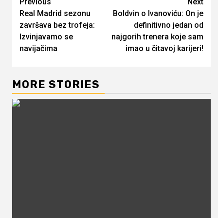
Continue
Previous
Next
Real Madrid sezonu
Boldvin o Ivanoviću: On je
Reading
završava bez trofeja:
definitivno jedan od
Izvinjavamo se
najgorih trenera koje sam
navijačima
imao u čitavoj karijeri!
MORE STORIES