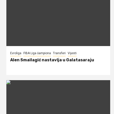
Evroliga
FIBA Liga šampiona
Transferi
Vijesti
Alen Smailagić nastavlja u Galatasaraju