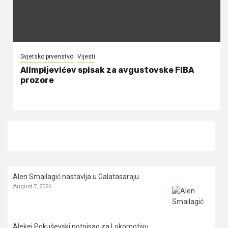
Svjetsko prvenstvo
Vijesti
Alimpijevićev spisak za avgustovske FIBA
prozore
Alen Smailagić nastavlja u Galatasaraju
August 7, 2026
Alekej Pokuševski potpisao za Lokomotivu