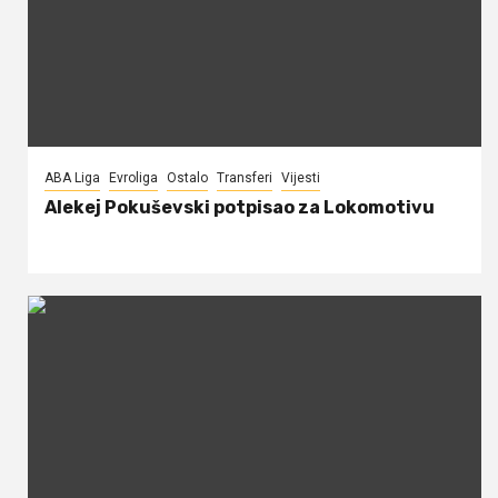
ABA Liga
Evroliga
Ostalo
Transferi
Vijesti
Alekej Pokuševski potpisao za Lokomotivu