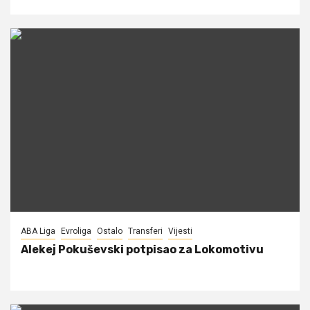
ABA Liga
Evroliga
Ostalo
Transferi
Vijesti
Alekej Pokuševski potpisao za Lokomotivu