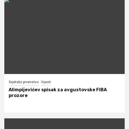
Svjetsko prvenstvo
Vijesti
Alimpijevićev spisak za avgustovske FIBA
prozore