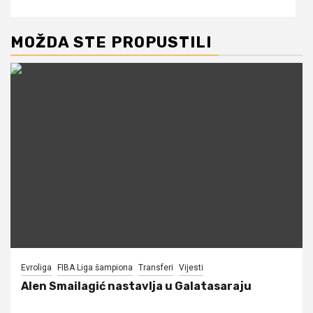
MOŽDA STE PROPUSTILI
Evroliga
FIBA Liga šampiona
Transferi
Vijesti
Alen Smailagić nastavlja u Galatasaraju