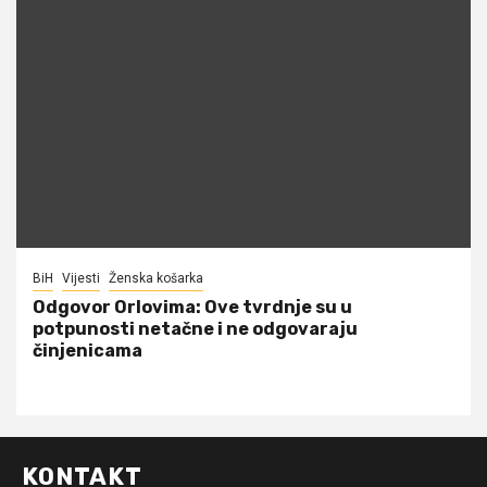
BiH
Vijesti
Ženska košarka
Odgovor Orlovima: ​Ove tvrdnje su u
potpunosti netačne i ne odgovaraju
činjenicama
KONTAKT