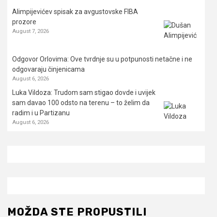
Alimpijevićev spisak za avgustovske FIBA
prozore
August 7, 2026
Odgovor Orlovima: ​Ove tvrdnje su u potpunosti netačne i ne
odgovaraju činjenicama
August 6, 2026
Luka Vildoza: Trudom sam stigao dovde i uvijek
sam davao 100 odsto na terenu – to želim da
radim i u Partizanu
August 6, 2026
MOŽDA STE PROPUSTILI