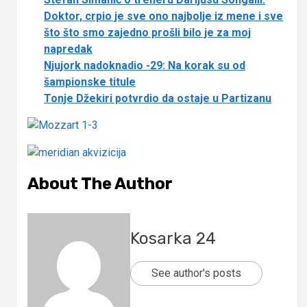
Doktor, crpio je sve ono najbolje iz mene i sve
što što smo zajedno prošli bilo je za moj
napredak
Njujork nadoknadio -29: Na korak su od
šampionske titule
Tonje Džekiri potvrdio da ostaje u Partizanu
About The Author
Kosarka 24
See author's posts