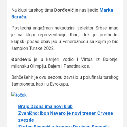
Na klupi turskog tima
Đorđević
je naslijedio
Marka
Baraća.
Posljednji angažman nekadašnji selektor Srbije imao
je na klupi reprezentacije Kine, dok je prethodni
klupski posao obavljao u Fenerbahčeu sa kojim je bio
šampion Turske 2022.
Đorđević
je u karijeri vodio i Virtus iz Bolonje,
milansku Olimpiju, Bajern i Panatinaikos.
Bahčešehir je ovu sezonu završio u polufinalu turskog
šampionata, kao i u Evrokupu.
Brajs Džons ima novi klub
Zvanično: Ibon Navaro je novi trener Crvene
zvezde
Stefan Simanić o treneru Darijusu Songaili: