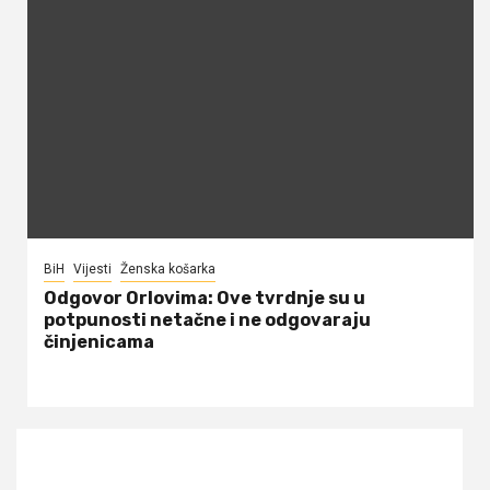
BiH
Vijesti
Ženska košarka
Odgovor Orlovima: ​Ove tvrdnje su u
potpunosti netačne i ne odgovaraju
činjenicama