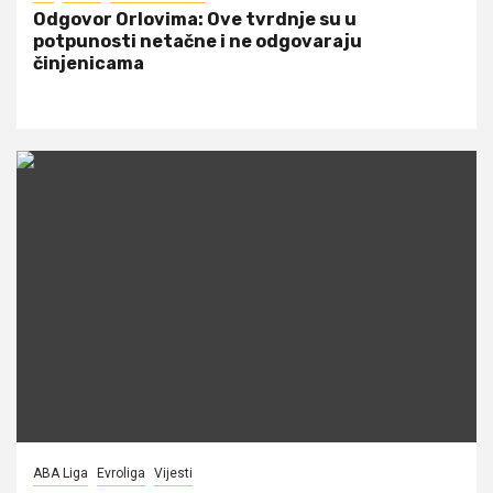
Odgovor Orlovima: ​Ove tvrdnje su u
potpunosti netačne i ne odgovaraju
činjenicama
ABA Liga
Evroliga
Vijesti