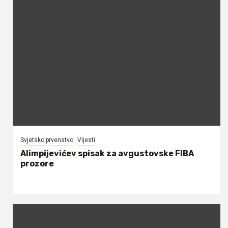
Svjetsko prvenstvo
Vijesti
Alimpijevićev spisak za avgustovske FIBA
prozore