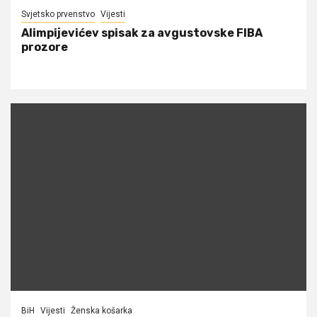
Svjetsko prvenstvo
Vijesti
Alimpijevićev spisak za avgustovske FIBA
prozore
BiH
Vijesti
Ženska košarka