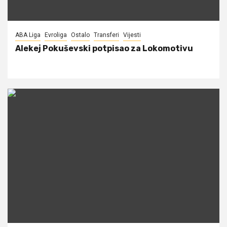
ABA Liga
Evroliga
Ostalo
Transferi
Vijesti
Alekej Pokuševski potpisao za Lokomotivu