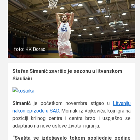
foto: KK Borac
Stefan Simanić završio je sezonu u litvanskom
Šiauliaiu.
Simanić
je početkom novembra stigao u
Litvaniju
nakon epizode u SAD.
Momak iz Vojkovića, koji igra na
poziciji krilnog centra i centra brzo i uspješno se
adaptirao na nove uslove života i igranja.
“Svašta se izdešavalo tokom posljednje godine