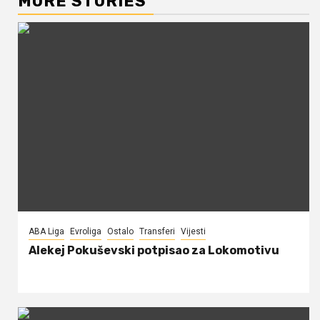
MORE STORIES
ABA Liga
Evroliga
Ostalo
Transferi
Vijesti
Alekej Pokuševski potpisao za Lokomotivu