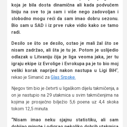
koja je bila dosta dinamična ali kada podvučem
liniju na sve to ja sam i više nego zadovoljan i
slobodno mogu reći da sam imao dobru sezonu.
Bio sam u SAD i iz prve ruke vidio kako se tamo
radi.
Desilo se što se desilo, ostao je mali žal što se
nisam zadržao, ali šta je tu je. Potom je uslijedio
odlazak u Litvaniju čija je liga veoma jaka, jer tu
igraju ekipe iz Evrolige i Evrokupa pa je to bio moj
veliki korak naprijed nakon nastupa u Ligi BiH
“,
rekao je Simanić za
Glas Srpske.
Njegov tim bio je četvrti u ligaškom dijelu takmičenja, a
on je nastupio na 29 utakmica u svim takmičenjima na
kojima je prosječno bilježio 5,6 poena uz 4,4 skoka
tokom 12,5 minuta.
“Nisam imao neku sjajnu statistiku, ali sam
dobijao minute i odigrao nekoliko dobrih utakmica