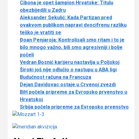
Cibona je opet šampion Hrvatske: Titulu
obezbijedili u Zadru
Aleksander Sekulić: Kada Partizan pred
ovakvom publikom napravi dvocifrenu razliku
teško je vratiti se
Đoan Penjaroja: Kontrolisali smo ritam i to je
bilo mnogo važno, bili smo agresivniji i bolje
počeli
Vedran Bosnić karijeru nastavlja u Poljskoj
Široki još nije odlučio o nastupu u ABA ligi
Budućnost računa na Francuza
Dejan Davidovac ostaje u Crvenoj zvezdi
BiH počela pripreme za Evropsko prvenstvo u
Hrvatskoj
Srbija počela pripreme za Evropsko prvenstvo