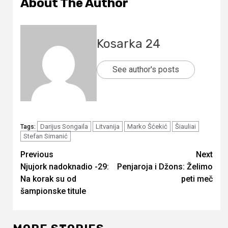
About The Author
Kosarka 24
See author's posts
Darijus Songaila
Litvanija
Marko Šćekić
Šiauliai
Tags:
Stefan Simanić
Continue
Previous
Next
Njujork nadoknadio -29:
Penjaroja i Džons: Želimo
Reading
Na korak su od
peti meč
šampionske titule