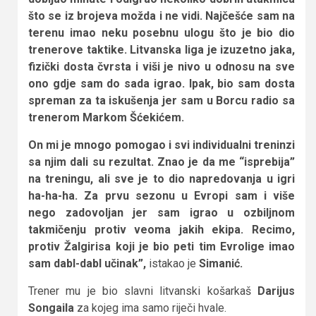
što se iz brojeva možda i ne vidi. Najčešće sam na
terenu imao neku posebnu ulogu što je bio dio
trenerove taktike. Litvanska liga je izuzetno jaka,
fizički dosta čvrsta i viši je nivo u odnosu na sve
ono gdje sam do sada igrao. Ipak, bio sam dosta
spreman za ta iskušenja jer sam u Borcu radio sa
trenerom Markom Šćekićem.
On mi je mnogo pomogao i svi individualni treninzi
sa njim dali su rezultat. Znao je da me “isprebija”
na treningu, ali sve je to dio napredovanja u igri
ha-ha-ha. Za prvu sezonu u Evropi sam i više
nego zadovoljan jer sam igrao u ozbiljnom
takmičenju protiv veoma jakih ekipa. Recimo,
protiv Žalgirisa koji je bio peti tim Evrolige imao
sam dabl-dabl učinak”,
istakao je
Simanić.
Trener mu je bio slavni litvanski košarkaš
Darijus
Songaila
za kojeg ima samo riječi hvale.