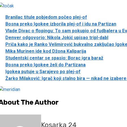
Branilac titule pobjedom počeo plej-of
Bosna preko Igokee izborila plej-of i idu na Partizan
Vlade Divac o flopingu: To sam pokupio od fudbalera u E
Denver odgovorio: Nikola Jokić upisao tripl-dabl
Priča kako je Ranko Velimirović bukvalno zaključao Igok
Mika Murinen ide kod Džona Kaliparija
Studentski centar se spasio: Borac igra baraž
Bosna preko Igokee želi do Partizana
Igokea putuje u Sarajevo po plej-of
Žarko Milaković: Igrač koji stalno bira — nikad ne izaber
About The Author
Kosarka 24