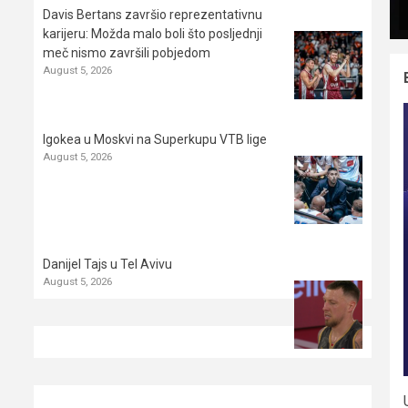
Davis Bertans završio reprezentativnu
karijeru: Možda malo boli što posljednji
meč nismo završili pobjedom
August 5, 2026
Igokea u Moskvi na Superkupu VTB lige
August 5, 2026
Danijel Tajs u Tel Avivu
August 5, 2026