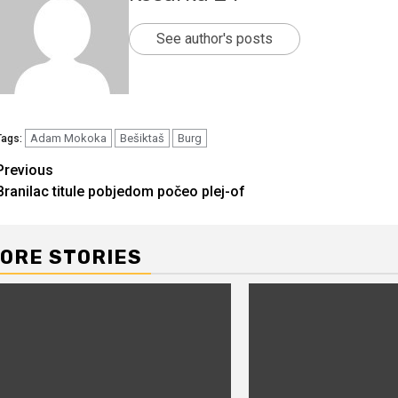
See author's posts
Adam Mokoka
Bešiktaš
Burg
Tags:
Continue
Previous
Branilac titule pobjedom počeo plej-of
Reading
ORE STORIES