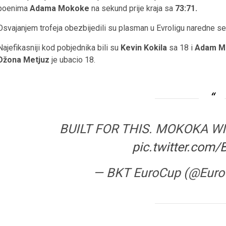
poenima
Adama Mokoke
na sekund prije kraja sa
73:71.
Osvajanjem trofeja obezbijedili su plasman u Evroligu naredne s
Najefikasniji kod pobjednika bili su
Kevin Kokila
sa 18 i
Adam M
Džona Metjuz
je ubacio 18.
BUILT FOR THIS. MOKOKA WI
pic.twitter.com
— BKT EuroCup (@Eur