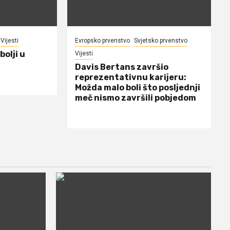
Vijesti
Evropsko prvenstvo
Svjetsko prvenstvo
bolji u
Vijesti
Davis Bertans završio
reprezentativnu karijeru:
Možda malo boli što posljednji
meč nismo završili pobjedom