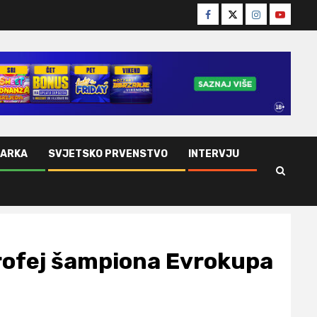
Facebook
Twitter
Instagram
Youtube
ŠARKA
SVJETSKO PRVENSTVO
INTERVJU
rofej šampiona Evrokupa