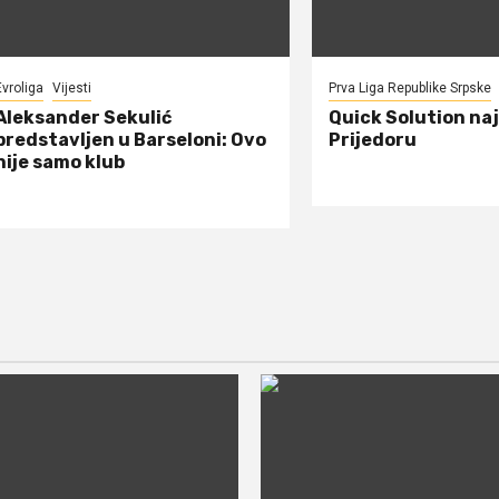
Evroliga
Vijesti
Prva Liga Republike Srpske
Aleksander Sekulić
Quick Solution naj
predstavljen u Barseloni: Ovo
Prijedoru
nije samo klub