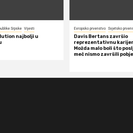
ublike Srpske
Vijesti
Evropsko prvenstvo
Svjetsko prven
ution najbolji u
Davis Bertans završio
u
reprezentativnu karije
Možda malo boli što posl
meč nismo završili pob