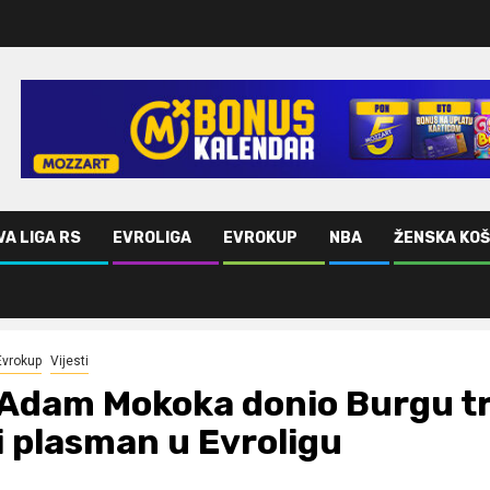
VA LIGA RS
EVROLIGA
EVROKUP
NBA
ŽENSKA KO
i plasman u Evroligu
Evrokup
Vijesti
Adam Mokoka donio Burgu t
i plasman u Evroligu