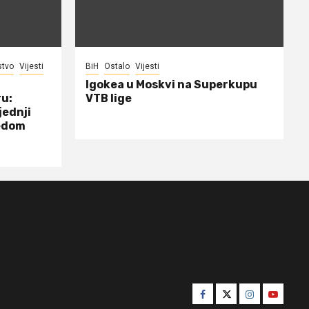
stvo
Vijesti
BiH
Ostalo
Vijesti
Igokea u Moskvi na Superkupu
ru:
VTB lige
jednji
jedom
Facebook
Twitter
Instagram
Youtube