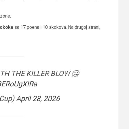
ezone.
okoka
sa 17 poena i 10 skokova. Na drugoj strani,
TH THE KILLER BLOW 🥶
/BERoUgXIRa
oCup)
April 28, 2026