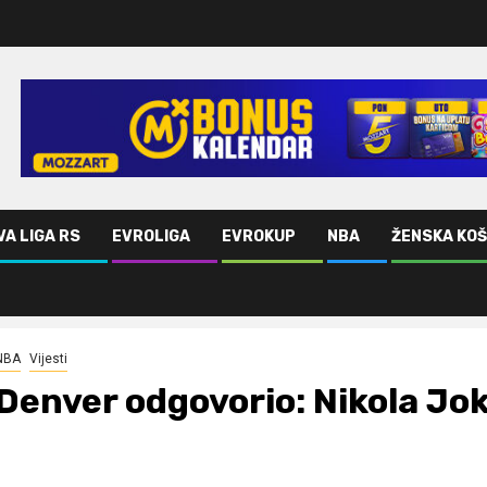
VA LIGA RS
EVROLIGA
EVROKUP
NBA
ŽENSKA KO
NBA
Vijesti
Denver odgovorio: Nikola Jok