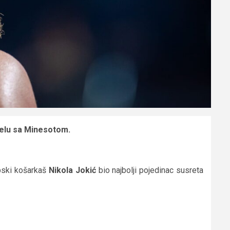
duelu sa Minesotom.
pski košarkaš
Nikola Jokić
bio najbolji pojedinac susreta