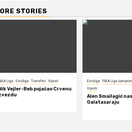
ORE STORIES
ABA Liga
Evroliga
Transferi
Vijesti
Evroliga
FIBA Liga šampio
Nik Vejler-Beb pojačao Crvenu
Vijesti
zvezdu
Alen Smailagić nas
Galatasaraju