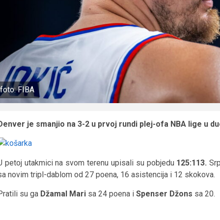
foto: FIBA
Denver je smanjio na 3-2 u prvoj rundi plej-ofa NBA lige u 
U petoj utakmici na svom terenu upisali su pobjedu
125:113.
Sr
sa novim tripl-dablom od 27 poena, 16 asistencija i 12 skokova.
Pratili su ga
Džamal Mari
sa 24 poena i
Spenser Džons
sa 20.