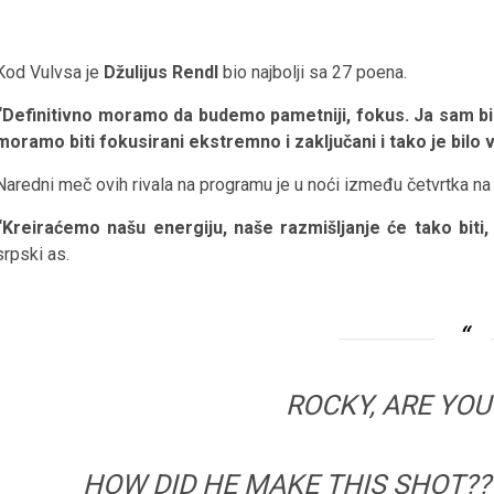
Kod Vulvsa je
Džulijus Rendl
bio najbolji sa 27 poena.
“Definitivno moramo da budemo pametniji, fokus. Ja sam bio
moramo biti fokusirani ekstremno i zaključani i tako je bilo
Naredni meč ovih rivala na programu je u noći između četvrtka na
“Kreiraćemo našu energiju, naše razmišljanje će tako biti
srpski as.
ROCKY, ARE YOU
HOW DID HE MAKE THIS SHOT?