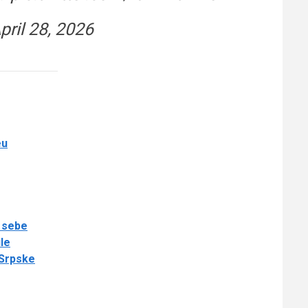
pril 28, 2026
eu
e sebe
le
 Srpske