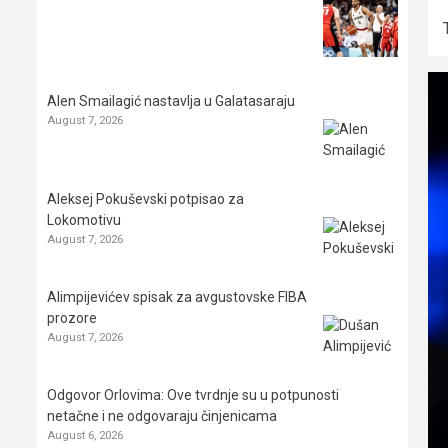
Alen Smailagić nastavlja u Galatasaraju
August 7, 2026
Aleksej Pokuševski potpisao za
Lokomotivu
August 7, 2026
Alimpijevićev spisak za avgustovske FIBA
prozore
August 7, 2026
Odgovor Orlovima: ​Ove tvrdnje su u potpunosti
netačne i ne odgovaraju činjenicama
August 6, 2026