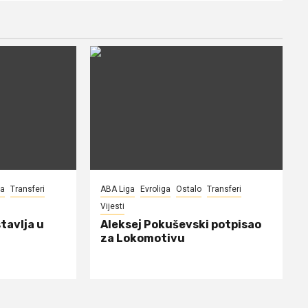
na
Transferi
ABA Liga
Evroliga
Ostalo
Transferi
Vijesti
tavlja u
Aleksej Pokuševski potpisao
za Lokomotivu