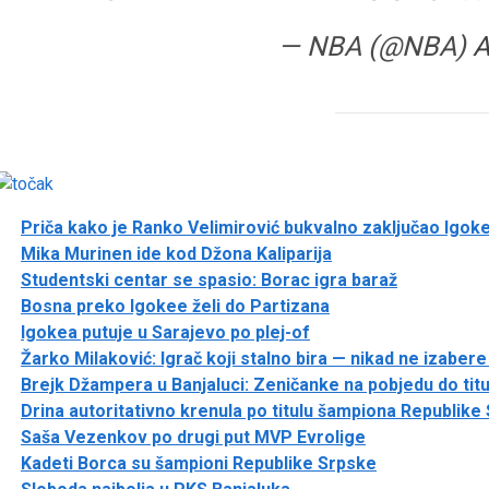
— NBA (@NBA)
A
Priča kako je Ranko Velimirović bukvalno zaključao Igok
Mika Murinen ide kod Džona Kaliparija
Studentski centar se spasio: Borac igra baraž
Bosna preko Igokee želi do Partizana
Igokea putuje u Sarajevo po plej-of
Žarko Milaković: Igrač koji stalno bira — nikad ne izaber
Brejk Džampera u Banjaluci: Zeničanke na pobjedu do titu
Drina autoritativno krenula po titulu šampiona Republike
Saša Vezenkov po drugi put MVP Evrolige
Kadeti Borca su šampioni Republike Srpske