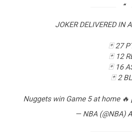
JOKER DELIVERED IN 
🃏 27 
🃏 12 R
🃏 16 
🃏 2 B
Nuggets win Game 5 at home 🔥
— NBA (@NBA)
A