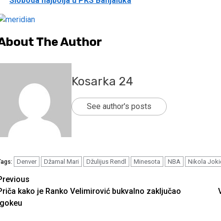
Sloboda najbolja u PKS Banjaluka
About The Author
Kosarka 24
See author's posts
Denver
Džamal Mari
Džulijus Rendl
Minesota
NBA
Nikola Joki
Tags:
Continue
Previous
Priča kako je Ranko Velimirović bukvalno zaključao
Reading
Igokeu