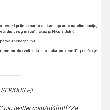
 ovde i prije i znamo da kada igramo na eliminaciju,
 veći dio ovog meča”,
rekao je
Nikola Jokić.
 petak u Mineapolisu.
, nećemo dozvoliti da nas buka poremeti”
, poručio je
 SERIOUS 🤯
??
pic.twitter.com/rd4fmtfZZe