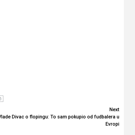
ć
Next
Vlade Divac o flopingu: To sam pokupio od fudbalera u
Evropi