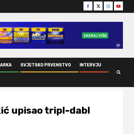
Facebook
Twitter
Instagram
Youtube
ŠARKA
SVJETSKO PRVENSTVO
INTERVJU
ić upisao tripl-dabl