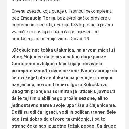
Crvenu zvezdu koja putuje u Istanbul nekompletna,
bez
Emanuela Terija
, bez evroligaške provjere u
pripremnom periodu, očekuje težak posao u prvom
zvaničnom nastupu nakon 6 i po mjeseci od
proglašenja pandemije virusa Covid-19.
„
Očekuje nas teška utakmica, na prvom mjestu i
zbog činjenice da je prva nakon duge pauze.
Gostujemo ozbiljnoj ekipi koja je doživjela
promjene između dvije sezone. Nema sumnje da
će svi željeti da se dokažu na premijeri, svojim
navijačima, novom treneru Igoru Kokoškovu.
Zbog tih promjena formiran je utisak u javnosti
da je taj tim slabiji nego prošle sezone, ali to
jednostavno nema svoje uporište u činjenicama.
Došli su odlični igrači, vodi ih odličan trener, žele
kao i mi dobro da otvore takmičenje, i sa te
strane čeka nas izuzetno težak posao. Sa druge