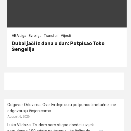
ABA Liga
Evroliga
Transferi
Vijesti
Dubai jači iz dana u dan: Potpisao Toko
Šengelija
Odgovor Orlovima: ​Ove tvrdnje su u potpunosti netačne i ne
odgovaraju činjenicama
August 6, 2026
Luka Vildoza: Trudom sam stigao dovde i uvijek
sam davao 100 odsto na terenu – to želim da