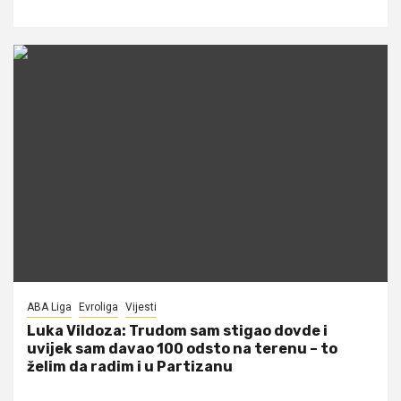
ABA Liga
Evroliga
Vijesti
Luka Vildoza: Trudom sam stigao dovde i
uvijek sam davao 100 odsto na terenu – to
želim da radim i u Partizanu