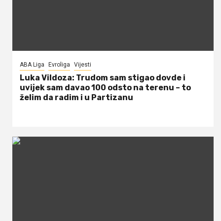
ABA Liga
Evroliga
Vijesti
Luka Vildoza: Trudom sam stigao dovde i
uvijek sam davao 100 odsto na terenu – to
želim da radim i u Partizanu