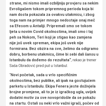
strane, mi nismo imali ozbiljniju provjeru sa nekim
Evroligašem tokom pripremnog perioda koja bi
nam dosta pokazala za ovakvu utakmicu, i zbog
toga nam na primjer mnogo nedostaje onaj meč
sa Efesom u Antaliji. Pripremali smo se tokom
ljeta u novim Covid okolnostima, imali smo i taj
peh sa Nokom, Teri koji je stigao kao zamjena
nije još uvek spreman, ekipa još uvek nije
formirana. Bez obzira na sve, želimo da odigramo
dobru, borbenu utakmicu, čime bi sebi dali šansu u
Istanbulu da dođemo do rezultata“
, rekao je trener
Saša Obradović pred put u Istanbul.
“
Novi početak, sada u vrlo specifičnim
okolnostima, bez publike, ali ipak na gostujućem
parketu u Istanbulu. Ekipa Fenera jeste doživjela
brojne promjene, ali to je iz igračkog ugla, uvijek
dodatni motiv za sve novopridošle da se pokažu
na startu. Ostali su neki vrlo važni igrači, počev od