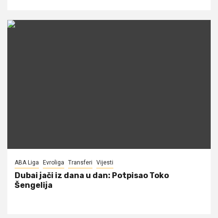
ABA Liga
Evroliga
Transferi
Vijesti
Dubai jači iz dana u dan: Potpisao Toko
Šengelija