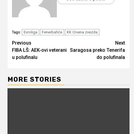
Evroliga
Fenerbahče
KK Crvena zvezda
Tags:
Continue
Previous
Next
FIBA LŠ: AEK-ovi veterani
Saragosa preko Tenerifa
Reading
u polufinalu
do polufinala
MORE STORIES