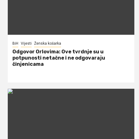
BiH
Vijesti
Ženska košarka
Odgovor Orlovima: ​Ove tvrdnje su u
potpunosti netačne i ne odgovaraju
činjenicama