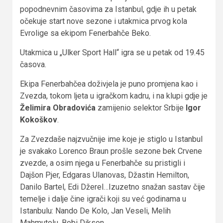
popodnevnim časovima za Istanbul, gdje ih u petak
očekuje start nove sezone i utakmica prvog kola
Evrolige sa ekipom Fenerbahče Beko.
Utakmica u „Ulker Sport Hall“ igra se u petak od 19.45
časova.
Ekipa Fenerbahčea doživjela je puno promjena kao i
Zvezda, tokom ljeta u igračkom kadru, i na klupi gdje je
Želimira Obradovića
zamijenio selektor Srbije
Igor
Kokoškov
.
Za Zvezdaše najzvučnije ime koje je stiglo u Istanbul
je svakako Lorenco Braun prošle sezone bek Crvene
zvezde, a osim njega u Fenerbahče su pristigli i
Dajšon Pjer, Edgaras Ulanovas, Džastin Hemilton,
Danilo Bartel, Edi Džerel…Izuzetno snažan sastav čije
temelje i dalje čine igrači koji su već godinama u
Istanbulu: Nando De Kolo, Jan Veseli, Melih
Mahmutolu, Bobi Dikson…