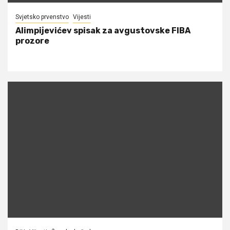
Svjetsko prvenstvo
Vijesti
Alimpijevićev spisak za avgustovske FIBA
prozore