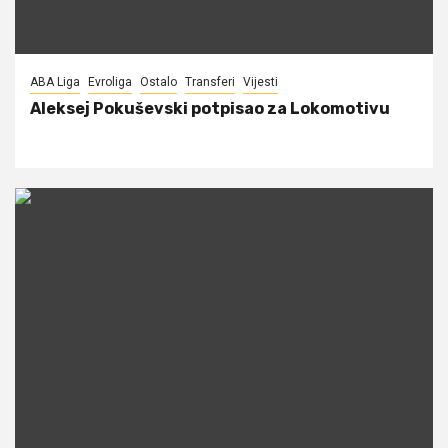
ABA Liga
Evroliga
Ostalo
Transferi
Vijesti
Aleksej Pokuševski potpisao za Lokomotivu