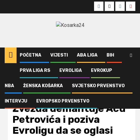
Skip
Facebook
Twitter
Instagra
Yout
to
content
POČETNA
VIJESTI
ABA LIGA
BIH
PRVA LIGA RS
EVROLIGA
EVROKUP
Home
ABA Liga
Zvezda demantuje Acu Petrovića i poziva Evroligu da se oglasi
NBA
ŽENSKA KOŠARKA
SVJETSKO PRVENSTVO
ABA Liga
Evroliga
Vijesti
INTERVJU
EVROPSKO PRVENSTVO
Zvezda demantuje Acu
Petrovića i poziva
Evroligu da se oglasi