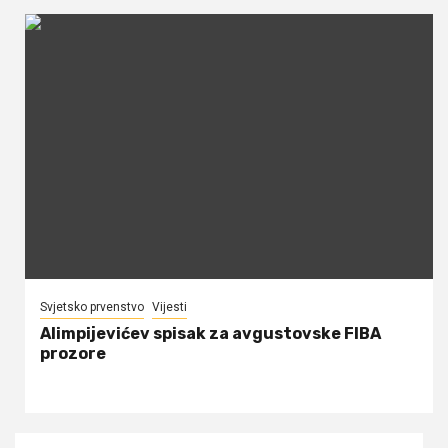
Svjetsko prvenstvo
Vijesti
Alimpijevićev spisak za avgustovske FIBA
prozore