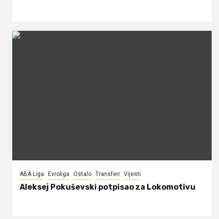
ABA Liga
Evroliga
Ostalo
Transferi
Vijesti
Aleksej Pokuševski potpisao za Lokomotivu