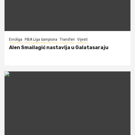
Evroliga
FIBA Liga šampiona
Transferi
Vijesti
Alen Smailagić nastavlja u Galatasaraju