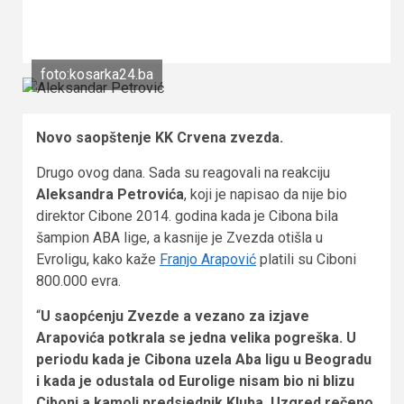
foto:kosarka24.ba
Novo saopštenje KK Crvena zvezda.
Drugo ovog dana. Sada su reagovali na reakciju
Aleksandra Petrovića
, koji je napisao da nije bio
direktor Cibone 2014. godina kada je Cibona bila
šampion ABA lige, a kasnije je Zvezda otišla u
Evroligu, kako kaže
Franjo Arapović
platili su Ciboni
800.000 evra.
“
U saopćenju Zvezde a vezano za izjave
Arapovića potkrala se jedna velika pogreška. U
periodu kada je Cibona uzela Aba ligu u Beogradu
i kada je odustala od Eurolige nisam bio ni blizu
Ciboni a kamoli predsjednik Kluba. Uzgred rečeno