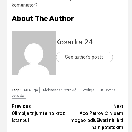
komentator?
About The Author
Kosarka 24
See author's posts
ABA liga
Aleksandar Petrović
Evroliga
KK Crvena
Tags:
zvezda
Continue
Previous
Next
Olimpija trijumfalno kroz
Aco Petrović: Nisam
Reading
Istanbul
mogao odlučivati niti biti
na hipotetskim