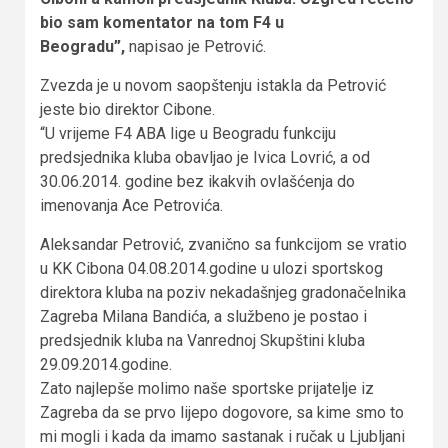
bio sam komentator na tom F4 u
Beogradu”,
napisao je Petrović.
Zvezda je u novom saopštenju istakla da Petrović
jeste bio direktor Cibone.
“U vrijeme F4 ABA lige u Beogradu funkciju
predsjednika kluba obavljao je Ivica Lovrić, a od
30.06.2014. godine bez ikakvih ovlašćenja do
imenovanja Ace Petrovića.
Aleksandar Petrović, zvanično sa funkcijom se vratio
u KK Cibona 04.08.2014.godine u ulozi sportskog
direktora kluba na poziv nekadašnjeg gradonačelnika
Zagreba Milana Bandića, a službeno je postao i
predsjednik kluba na Vanrednoj Skupštini kluba
29.09.2014.godine.
Zato najlepše molimo naše sportske prijatelje iz
Zagreba da se prvo lijepo dogovore, sa kime smo to
mi mogli i kada da imamo sastanak i ručak u Ljubljani