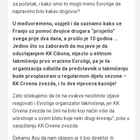
za početak, i kako smo to mogli mimo Evrolige da
napravimo bilo kakav dogovor?
U međuvremenu, uspjeli i da saznamo kako se
Franjo uz pomoć dvojice drugara “prisjetio”
svega prije dva dana, a prošlo je 10 godina …
Jedino što su zaboravili da mu jave je da
odustajanjem KK Cibona, mjesto u elitnom
takmičenju prvo vraćeno Evroligi, pa je ta
organizacija odlučila da predstavnik u takmičenju
bude prvoplasirani u regularnom dijelu sezone –
KK Crvena zvezda, i to dva mjeseca kasnije!
Zato očekujemo da će na ovakve neistinite izjave
reagovati i Evroliga organizator takmičenja, jer KK
Crvena zvezda ne želi na bilo koji način više da
učestvuje u ovom blatu koje neki drugi kreiraju”, piše u
saopštenju KK Crvena zvezda.
Čekamo Acu da nam objasni je li bio direktor ili