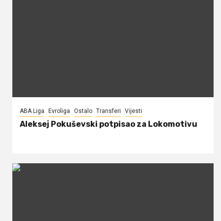
ABA Liga
Evroliga
Ostalo
Transferi
Vijesti
Aleksej Pokuševski potpisao za Lokomotivu