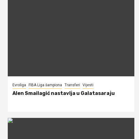
Evroliga
FIBA Liga šampiona
Transferi
Vijesti
Alen Smailagić nastavlja u Galatasaraju