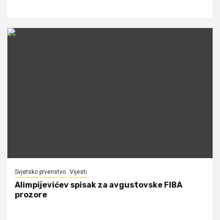
Svjetsko prvenstvo
Vijesti
Alimpijevićev spisak za avgustovske FIBA
prozore