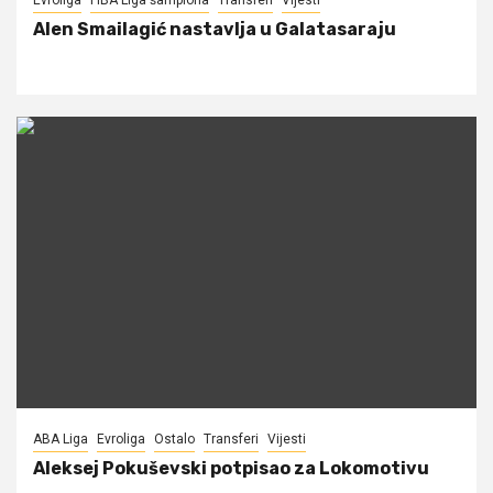
Alen Smailagić nastavlja u Galatasaraju
ABA Liga
Evroliga
Ostalo
Transferi
Vijesti
Aleksej Pokuševski potpisao za Lokomotivu