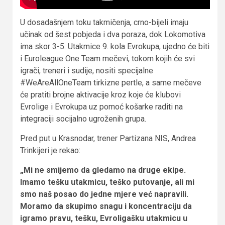
U dosadašnjem toku takmičenja, crno-bijeli imaju
učinak od šest pobjeda i dva poraza, dok Lokomotiva
ima skor 3-5. Utakmice 9. kola Evrokupa, ujedno će biti
i Euroleague One Team mečevi, tokom kojih će svi
igrači, treneri i sudije, nositi specijalne
#WeAreAllOneTeam tirkizne pertle, a same mečeve
će pratiti brojne aktivacije kroz koje će klubovi
Evrolige i Evrokupa uz pomoć košarke raditi na
integraciji socijalno ugroženih grupa.
Pred put u Krasnodar, trener Partizana NIS, Andrea
Trinkijeri je rekao:
„Mi ne smijemo da gledamo na druge ekipe.
Imamo tešku utakmicu, teško putovanje, ali mi
smo naš posao do jedne mjere već napravili.
Moramo da skupimo snagu i koncentraciju da
igramo pravu, tešku, Evroligašku utakmicu u