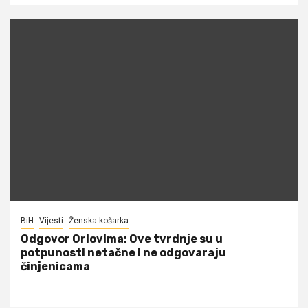
BiH
Vijesti
Ženska košarka
Odgovor Orlovima: ​Ove tvrdnje su u
potpunosti netačne i ne odgovaraju
činjenicama