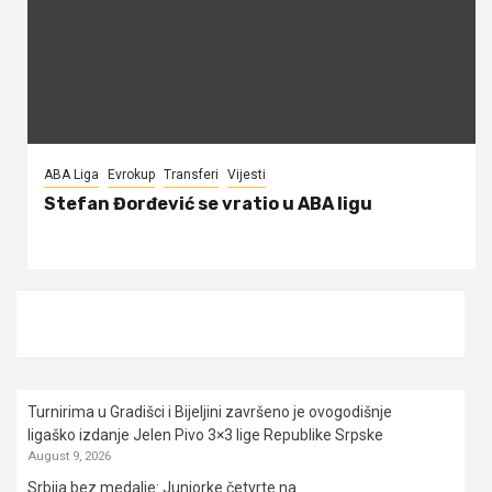
ABA Liga
Evrokup
Transferi
Vijesti
Stefan Đorđević se vratio u ABA ligu
Turnirima u Gradišci i Bijeljini završeno je ovogodišnje
ligaško izdanje Jelen Pivo 3×3 lige Republike Srpske
August 9, 2026
Srbija bez medalje: Juniorke četvrte na