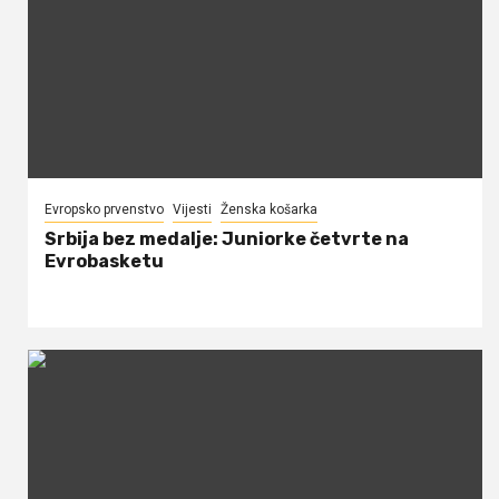
Evropsko prvenstvo
Vijesti
Ženska košarka
Srbija bez medalje: Juniorke četvrte na
Evrobasketu