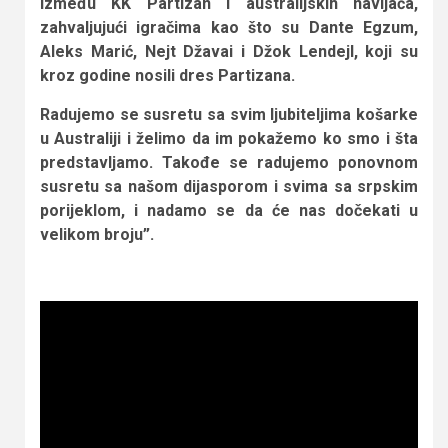
između KK Partizan i australijskih navijača,
zahvaljujući igračima kao što su Dante Egzum,
Aleks Marić, Nejt Džavai i Džok Lendejl, koji su
kroz godine nosili dres Partizana.
Radujemo se susretu sa svim ljubiteljima košarke
u Australiji i želimo da im pokažemo ko smo i šta
predstavljamo. Takođe se radujemo ponovnom
susretu sa našom dijasporom i svima sa srpskim
porijeklom, i nadamo se da će nas dočekati u
velikom broju”.