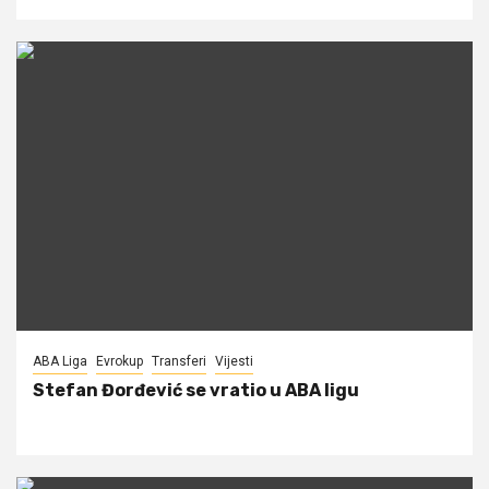
ABA Liga
Evrokup
Transferi
Vijesti
Stefan Đorđević se vratio u ABA ligu