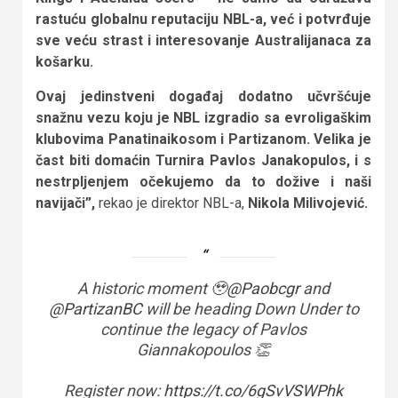
rastuću globalnu reputaciju NBL-a, već i potvrđuje
sve veću strast i interesovanje Australijanaca za
košarku.
Ovaj jedinstveni događaj dodatno učvršćuje
snažnu vezu koju je NBL izgradio sa evroligaškim
klubovima Panatinaikosom i Partizanom. Velika je
čast biti domaćin Turnira Pavlos Janakopulos, i s
nestrpljenjem očekujemo da to dožive i naši
navijači”,
rekao je direktor NBL-a,
Nikola Milivojević.
A historic moment 🥹
@Paobcgr
and
@PartizanBC
will be heading Down Under to
continue the legacy of Pavlos
Giannakopoulos 👏
Register now:
https://t.co/6gSvVSWPhk