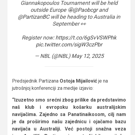
Giannakopoulos Tournament will be held
outside Europe 🤩
@Paobcgr
and
@PartizanBC
will be heading to Australia in
September 👀
Register now:
https://t.co/6gSvVSWPhk
pic.twitter.com/sigW3czPbr
— NBL (@NBL)
May 12, 2025
Predsjednik Partizana
Ostoja Mijailović
je na
jutrošnjoj konferenciji za medije izjavio:
“Izuzetno smo srećni zbog prilike da predstavimo
naš klub i evropsku košarku australijskim
navijačima. Zajedno sa Panatinaikosom, cilj nam
je da proširimo našu zajednicu i ojačamo bazu
navijača u Australiji. Već postoji snažna veza