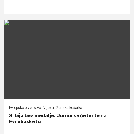
Evropsko prvenstvo
Vijesti
Ženska košarka
Srbija bez medalje: Juniorke četvrte na
Evrobasketu