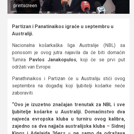
printscreen
Partizan i Panatinaikos igraće u septembru u
Australiji.
Nacionalna košarkaška liga Australije (NBL) sa
ponosom je ovog jutra najavila da će biti domaćin
Turnira
Pavlos Janakopulos
, koji će se prvi put
održati van Evrope.
Panathinaikos i Partizan će u Australiju stići ovog
septembra na događaj koji ljubitelji košarke neće
zaboraviti.
“Ovo je izuzetno značajan trenutak za NBL i sve
ljubitelje košarke u Australiji. Domaćinstvo dva
najveća evropska kluba u turniru ovog kalibra,
zajedno sa dva najjača australijska kluba – Sidnej
Kings i Adelaida 36ers – ne samo da odražava