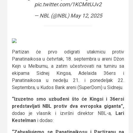
pic.twitter.com/1KCMitUJv2
— NBL (@NBL)
May 12, 2025
Partizan će prvo odigrati utakmicu protiv
Panatinaikosa u četvrtak, 18. septembra u areni Džon
Kejn u Melburnu, a zatim učestvovati na turniru sa
ekipama Sidnej Kingsa, Adelaida 36ers i
Panatinaikosa u nedelju 21. i ponedeljak 22.
Septembra, u Kudos Bank areni (SuperDom) u Sidneju.
“Izuzetno smo uzbuđeni što će Kingsi i 36ersi
predstavljati NBL protiv dva evropska giganta”,
dodao je vlasnik i izvršni direktor NBL-a,
Lari
Kestelman
i dodao:
“Zahvaljujemo se Panatinaikosu i Partizanu na