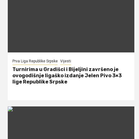
Prva Liga Republike Srpske
Vijesti
Turnirima u Gradišci i Bijeljini završeno je
ovogodišnje ligaško izdanje Jelen Pivo 3×3
lige Republike Srpske