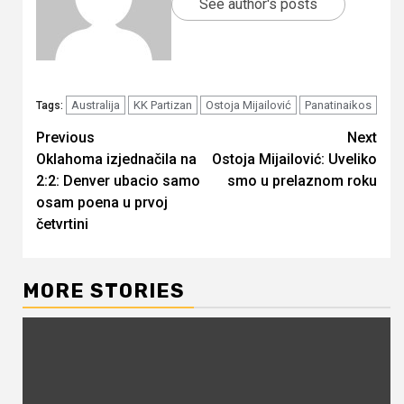
See author's posts
Australija
KK Partizan
Ostoja Mijailović
Panatinaikos
Tags:
Continue
Previous
Next
Oklahoma izjednačila na
Ostoja Mijailović: Uveliko
Reading
2:2: Denver ubacio samo
smo u prelaznom roku
osam poena u prvoj
četvrtini
MORE STORIES