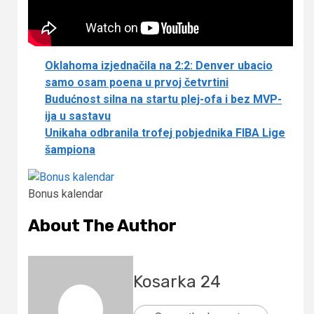
Oklahoma izjednačila na 2:2: Denver ubacio
samo osam poena u prvoj četvrtini
Budućnost silna na startu plej-ofa i bez MVP-
ija u sastavu
Unikaha odbranila trofej pobjednika FIBA Lige
šampiona
Bonus kalendar
About The Author
Kosarka 24