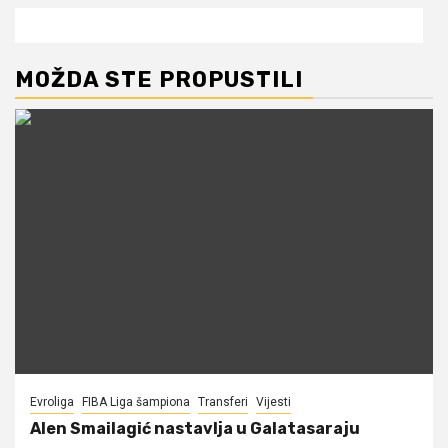
MOŽDA STE PROPUSTILI
Evroliga
FIBA Liga šampiona
Transferi
Vijesti
Alen Smailagić nastavlja u Galatasaraju