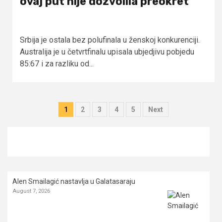
ovaj put nije dozvolila preokret
Srbija je ostala bez polufinala u ženskoj konkurenciji.
Australija je u četvrtfinalu upisala ubjedjivu pobjedu
85:67 i za razliku od...
Posts
1
2
3
4
5
Next
pagination
Alen Smailagić nastavlja u Galatasaraju
August 7, 2026