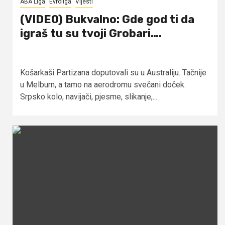
ABA Liga
Evroliga
Vijesti
(VIDEO) Bukvalno: Gde god ti da
igraš tu su tvoji Grobari….
Košarkaši Partizana doputovali su u Australiju. Tačnije
u Melburn, a tamo na aerodromu svečani doček.
Srpsko kolo, navijači, pjesme, slikanje,...