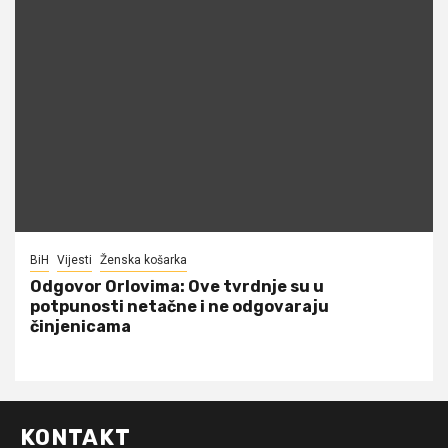
BiH
Vijesti
Ženska košarka
Odgovor Orlovima: ​Ove tvrdnje su u
potpunosti netačne i ne odgovaraju
činjenicama
KONTAKT