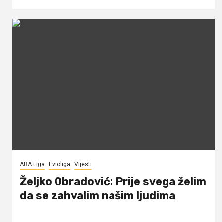
ABA Liga
Evroliga
Vijesti
Željko Obradović: Prije svega želim
da se zahvalim našim ljudima