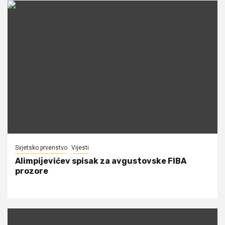
Svjetsko prvenstvo
Vijesti
Alimpijevićev spisak za avgustovske FIBA
prozore