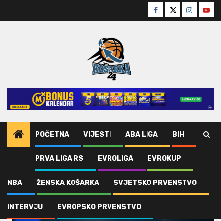
Skip
Facebook
Twitter
Instagra
Yout
to
content
POČETNA
VIJESTI
ABA LIGA
BIH
PRVA LIGA RS
EVROLIGA
EVROKUP
Home
Vijesti
Australija
NBA
ŽENSKA KOŠARKA
SVJETSKO PRVENSTVO
Australija
INTERVJU
EVROPSKO PRVENSTVO