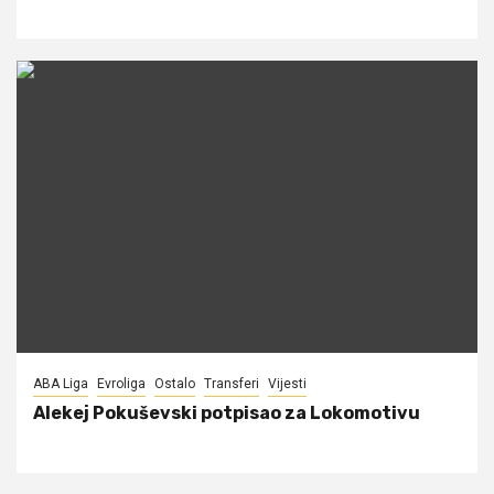
ABA Liga
Evroliga
Ostalo
Transferi
Vijesti
Alekej Pokuševski potpisao za Lokomotivu