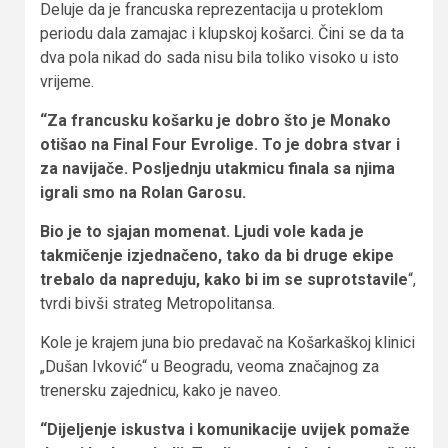
Deluje da je francuska reprezentacija u proteklom
periodu dala zamajac i klupskoj košarci. Čini se da ta
dva pola nikad do sada nisu bila toliko visoko u isto
vrijeme.
“Za francusku košarku je dobro što je Monako
otišao na Final Four Evrolige. To je dobra stvar i
za navijače. Posljednju utakmicu finala sa njima
igrali smo na Rolan Garosu.
Bio je to sjajan momenat. Ljudi vole kada je
takmičenje izjednačeno, tako da bi druge ekipe
trebalo da napreduju, kako bi im se suprotstavile
“,
tvrdi bivši strateg Metropolitansa.
Kole je krajem juna bio predavač na Košarkaškoj klinici
„Dušan Ivković“ u Beogradu, veoma značajnog za
trenersku zajednicu, kako je naveo.
“Dijeljenje iskustva i komunikacije uvijek pomaže