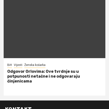
BiH
Vijesti
Ženska košarka
Odgovor Orlovima: ​Ove tvrdnje su u
potpunosti netačne i ne odgovaraju
činjenicama