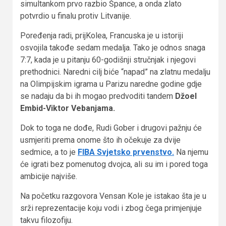
simultankom prvo razbio Špance, a onda zlato
potvrdio u finalu protiv Litvanije.
Poređenja radi, prijKolea, Francuska je u istoriji
osvojila takođe sedam medalja. Tako je odnos snaga
7:7, kada je u pitanju 60-godišnji stručnjak i njegovi
prethodnici. Naredni cilj biće “napad” na zlatnu medalju
na Olimpijskim igrama u Parizu naredne godine gdje
se nadaju da bi ih mogao predvoditi tandem
Džoel
Embid-Viktor Vebanjama.
Dok to toga ne dođe, Rudi Gober i drugovi pažnju će
usmjeriti prema onome što ih očekuje za dvije
sedmice, a to je
FIBA Svjetsko prvenstvo.
Na njemu
će igrati bez pomenutog dvojca, ali su im i pored toga
ambicije najviše.
Na početku razgovora Vensan Kole je istakao šta je u
srži reprezentacije koju vodi i zbog čega primjenjuje
takvu filozofiju.