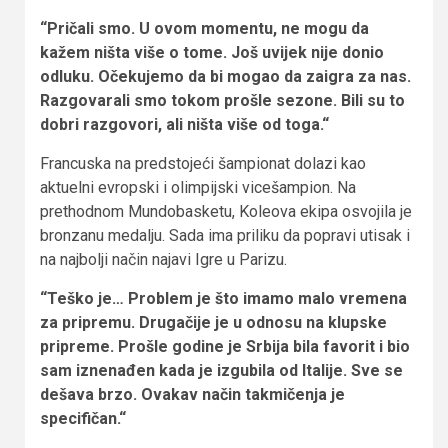
“Pričali smo. U ovom momentu, ne mogu da
kažem ništa više o tome. Još uvijek nije donio
odluku. Očekujemo da bi mogao da zaigra za nas.
Razgovarali smo tokom prošle sezone. Bili su to
dobri razgovori, ali ništa više od toga.“
Francuska na predstojeći šampionat dolazi kao
aktuelni evropski i olimpijski vicešampion. Na
prethodnom Mundobasketu, Koleova ekipa osvojila je
bronzanu medalju. Sada ima priliku da popravi utisak i
na najbolji način najavi Igre u Parizu.
“Teško je… Problem je što imamo malo vremena
za pripremu. Drugačije je u odnosu na klupske
pripreme. Prošle godine je Srbija bila favorit i bio
sam iznenađen kada je izgubila od Italije. Sve se
dešava brzo. Ovakav način takmičenja je
specifičan.“