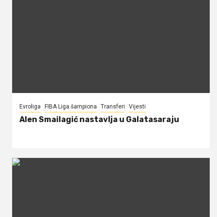
Evroliga
FIBA Liga šampiona
Transferi
Vijesti
Alen Smailagić nastavlja u Galatasaraju