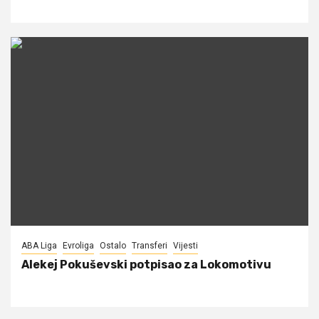
ABA Liga
Evroliga
Ostalo
Transferi
Vijesti
Alekej Pokuševski potpisao za Lokomotivu