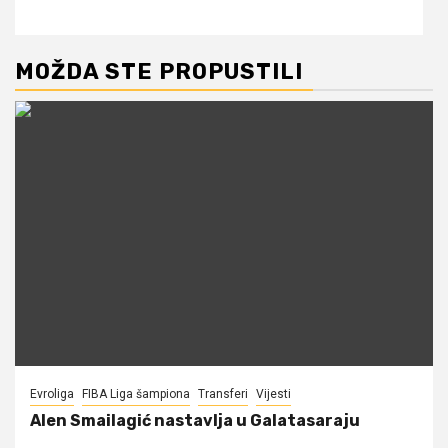
MOŽDA STE PROPUSTILI
Evroliga
FIBA Liga šampiona
Transferi
Vijesti
Alen Smailagić nastavlja u Galatasaraju