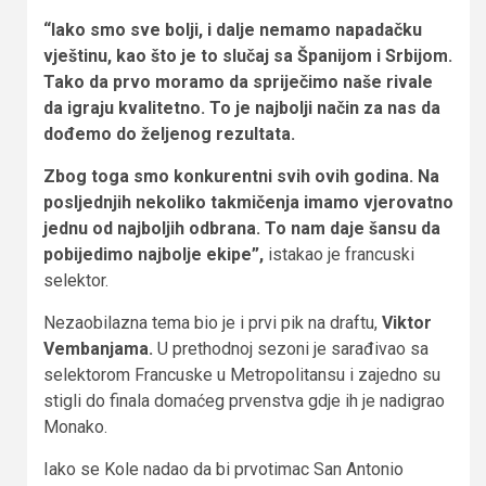
“Iako smo sve bolji, i dalje nemamo napadačku
vještinu, kao što je to slučaj sa Španijom i Srbijom.
Tako da prvo moramo da spriječimo naše rivale
da igraju kvalitetno. To je najbolji način za nas da
dođemo do željenog rezultata.
Zbog toga smo konkurentni svih ovih godina. Na
posljednjih nekoliko takmičenja imamo vjerovatno
jednu od najboljih odbrana. To nam daje šansu da
pobijedimo najbolje ekipe”,
istakao je francuski
selektor.
Nezaobilazna tema bio je i prvi pik na draftu,
Viktor
Vembanjama.
U prethodnoj sezoni je sarađivao sa
selektorom Francuske u Metropolitansu i zajedno su
stigli do finala domaćeg prvenstva gdje ih je nadigrao
Monako.
Iako se Kole nadao da bi prvotimac San Antonio