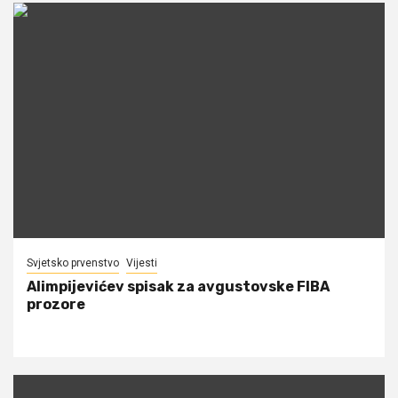
Svjetsko prvenstvo
Vijesti
Alimpijevićev spisak za avgustovske FIBA
prozore