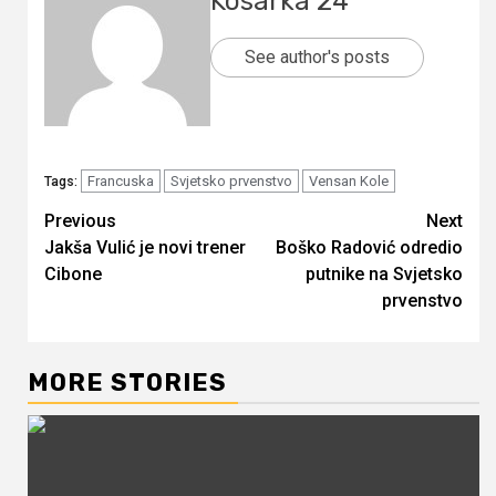
Kosarka 24
See author's posts
Francuska
Svjetsko prvenstvo
Vensan Kole
Tags:
Continue
Previous
Next
Jakša Vulić je novi trener
Boško Radović odredio
Reading
Cibone
putnike na Svjetsko
prvenstvo
MORE STORIES