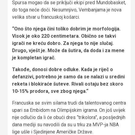
Spursa mogao da se priključi ekipi pred Mundobasket,
do toga neće doći. Nesumnjivo, Vembanjama je nova
velika stvar u francuskoj košarci.
“Ono što njega čini toliko dobrim je morfologija.
Visok je oko 220 centimetara. Obično se takvi
igrači ne kreću dobro. Za njega to nije slučaj.
Drugo, vješt je. Može da šutira, da doda i za mene
je kompletan igrač.
Takođe, donosi dobre odluke. Kada je riječ o
defanzivi, potrebno je samo da se nalazi u sredini
reketa i blokiraće šuteve. Rivali ostaju bez skoro
10-15% prodora, sve zbog njega.“
Francuska se svim silama trudi da talentovanog centra
upari sa Embidom na Olimpijskim igrama. On još uvijek
nije odlučio da li će obući dres “trikolora”, a posljednjih
dana mediji su navodili da su u trku za MVP-ja NBA
lige ušle i Sjedinjene Američke Države.