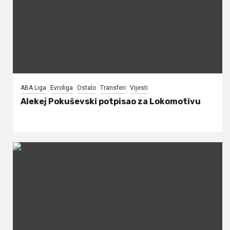
ABA Liga
Evroliga
Ostalo
Transferi
Vijesti
Alekej Pokuševski potpisao za Lokomotivu