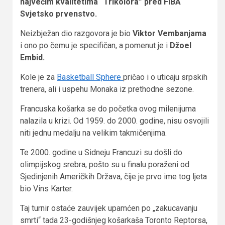
najvećim kvalitetima “Trikolora” pred FIBA
Svjetsko prvenstvo.
Neizbježan dio razgovora je bio
Viktor Vembanjama
i ono po čemu je specifičan, a pomenut je i
Džoel
Embid.
Kole je za
Basketball Sphere
pričao i o uticaju srpskih
trenera, ali i uspehu Monaka iz prethodne sezone.
Francuska košarka se do početka ovog milenijuma
nalazila u krizi. Od 1959. do 2000. godine, nisu osvojili
niti jednu medalju na velikim takmičenjima.
Te 2000. godine u Sidneju Francuzi su došli do
olimpijskog srebra, pošto su u finalu poraženi od
Sjedinjenih Američkih Država, čije je prvo ime tog ljeta
bio Vins Karter.
Taj turnir ostaće zauvijek upamćen po „zakucavanju
smrti“ tada 23-godišnjeg košarkaša Toronto Reptorsa,