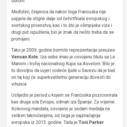
Gorom.
Međutim, činjenica da nakon toga Francuska nije
uspjela da stigne dalje od četvrtfinala evropskog i
svetskog prvenstva, kao i to što je olimpijska viza i
drugi put ispuštena, bio je znak da nešto treba da se
promijeni.
Tako je 2009. godine kormilo reprezentacije preuzeo
Vensan Kole.
Iza sebe imao je osvojenu titulu sa Le
Manom i trofej nacionalnog Kupa sa Asvelom. Bilo je
to dovoljno da uvjeri vodeće ljude u Savezu da je baš
on taj koji će superkvalitetnu generaciju dovesti do
vrhunca.
Uslijedio je period u kojem se Francuska pozicionirala
kao druga sila Evrope, odmah iza Španije. Za vrijeme
Koleovog mandata, osvojeno je sedam medalja na
velikim takmičenjima, od čega je najznačajnija
evropska iz 2013. godine. Tada je
Toni Parker