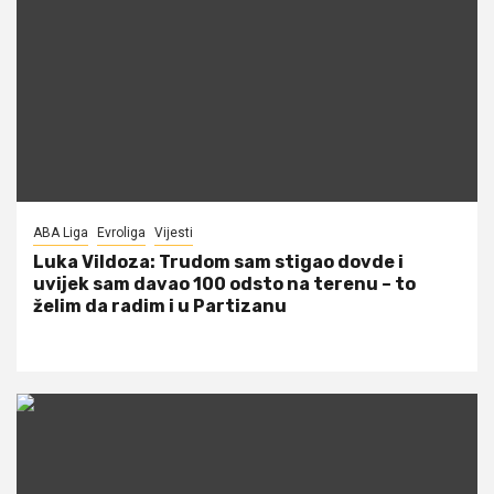
ABA Liga
Evroliga
Vijesti
Luka Vildoza: Trudom sam stigao dovde i
uvijek sam davao 100 odsto na terenu – to
želim da radim i u Partizanu