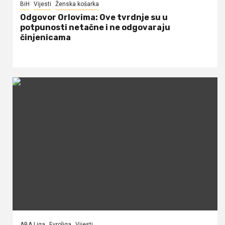
BiH
Vijesti
Ženska košarka
Odgovor Orlovima: ​Ove tvrdnje su u
potpunosti netačne i ne odgovaraju
činjenicama
ABA Liga
Evroliga
Vijesti