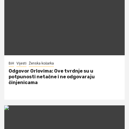
BiH
Vijesti
Ženska košarka
Odgovor Orlovima: ​Ove tvrdnje su u
potpunosti netačne i ne odgovaraju
činjenicama