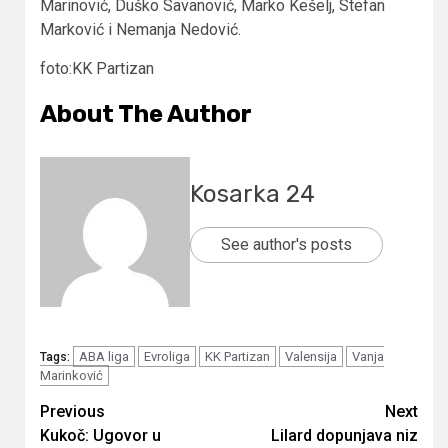
Marinović, Duško Savanović, Marko Kešelj, Stefan
Marković i Nemanja Nedović.
foto:KK Partizan
About The Author
Kosarka 24
See author's posts
ABA liga
Evroliga
KK Partizan
Valensija
Vanja
Tags:
Marinković
Continue
Previous
Next
Kukoč: Ugovor u
Lilard dopunjava niz
Reading