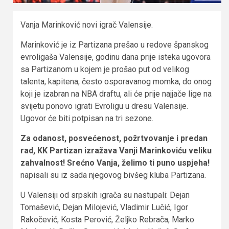
Vanja Marinković novi igrač Valensije.
Marinković je iz Partizana prešao u redove španskog
evroligaša Valensije, godinu dana prije isteka ugovora
sa Partizanom u kojem je prošao put od velikog
talenta, kapitena, često osporavanog momka, do onog
koji je izabran na NBA draftu, ali će prije najjače lige na
svijetu ponovo igrati Evroligu u dresu Valensije.
Ugovor će biti potpisan na tri sezone.
Za odanost, posvećenost, požrtvovanje i predan
rad, KK Partizan izražava Vanji Marinkoviću veliku
zahvalnost! Srećno Vanja, želimo ti puno uspjeha!
napisali su iz sada njegovog bivšeg kluba Partizana.
U Valensiji od srpskih igrača su nastupali: Dejan
Tomašević, Dejan Milojević, Vladimir Lučić, Igor
Rakočević, Kosta Perović, Željko Rebrača, Marko