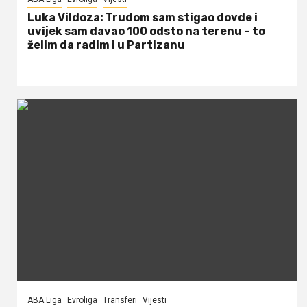
Luka Vildoza: Trudom sam stigao dovde i
uvijek sam davao 100 odsto na terenu – to
želim da radim i u Partizanu
ABA Liga
Evroliga
Transferi
Vijesti