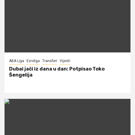
ABA Liga
Evroliga
Transferi
Vijesti
Dubai jači iz dana u dan: Potpisao Toko
Šengelija