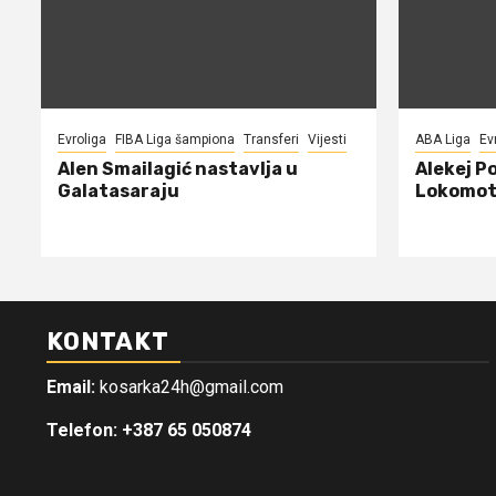
Evroliga
FIBA Liga šampiona
Transferi
Vijesti
ABA Liga
Ev
Alen Smailagić nastavlja u
Alekej P
Galatasaraju
Lokomot
KONTAKT
Email:
kosarka24h@gmail.com
Telefon: +387 65 050874