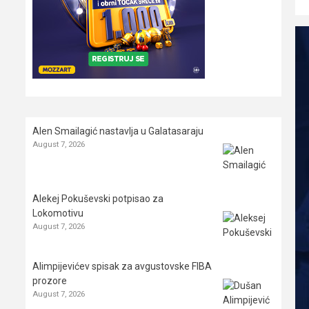
Alen Smailagić nastavlja u Galatasaraju
August 7, 2026
Alekej Pokuševski potpisao za
Lokomotivu
August 7, 2026
Alimpijevićev spisak za avgustovske FIBA
prozore
August 7, 2026