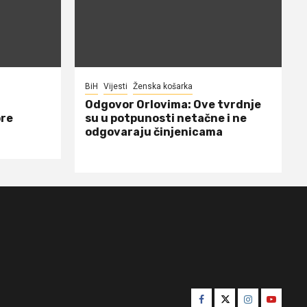
BiH
Vijesti
Ženska košarka
Odgovor Orlovima: ​Ove tvrdnje
ore
su u potpunosti netačne i ne
odgovaraju činjenicama
Facebook
Twitter
Instagram
Youtube