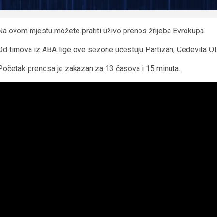
Na ovom mjestu možete pratiti uživo prenos žrijeba Evrokupa.
Od timova iz ABA lige ove sezone učestuju Partizan, Cedevita Ol
Početak prenosa je zakazan za 13 časova i 15 minuta.