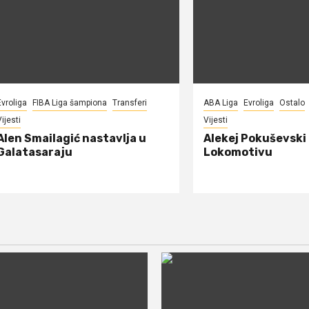
Evroliga
FIBA Liga šampiona
Transferi
ABA Liga
Evroliga
Ostalo
ijesti
Vijesti
Alen Smailagić nastavlja u
Alekej Pokuševski
Galatasaraju
Lokomotivu