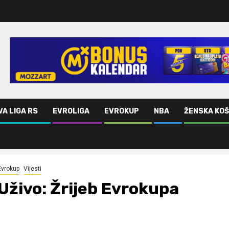
VA LIGA RS
EVROLIGA
EVROKUP
NBA
ŽENSKA KO
Evrokup
Vijesti
Uživo: Žrijeb Evrokupa