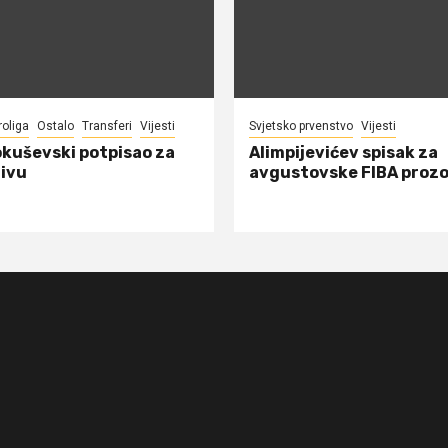
roliga
Ostalo
Transferi
Vijesti
Svjetsko prvenstvo
Vijesti
okuševski potpisao za
Alimpijevićev spisak za
ivu
avgustovske FIBA proz