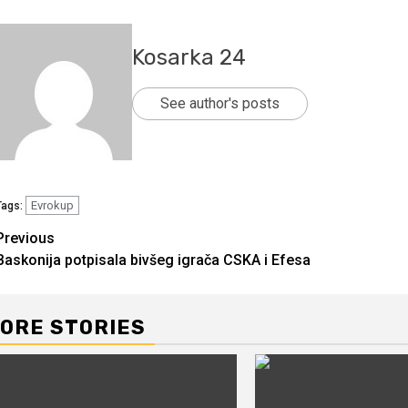
Kosarka 24
See author's posts
Evrokup
Tags:
Continue
Previous
Baskonija potpisala bivšeg igrača CSKA i Efesa
Reading
ORE STORIES