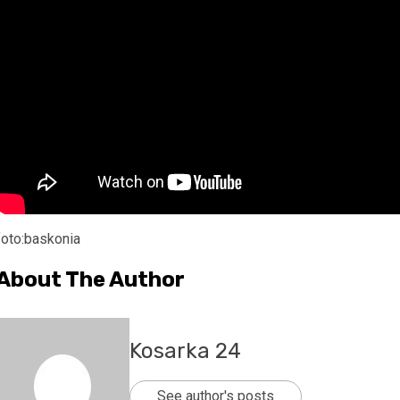
foto:baskonia
About The Author
Kosarka 24
See author's posts