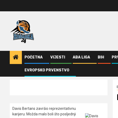
Skip
to
content
POČETNA
VIJESTI
ABA LIGA
BIH
PR
EVROPSKO PRVENSTVO
Home
Evroliga
Baskonija potpisala bivšeg igrača CSKA i Efesa
Davis Bertans završio reprezentativnu
karijeru: Možda malo boli što posljednji