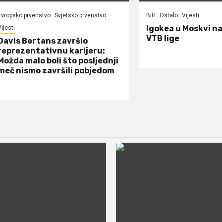
Evropsko prvenstvo
Svjetsko prvenstvo
BiH
Ostalo
Vijesti
Igokea u Moskvi n
ijesti
VTB lige
Davis Bertans završio
reprezentativnu karijeru:
Možda malo boli što posljednji
meč nismo završili pobjedom