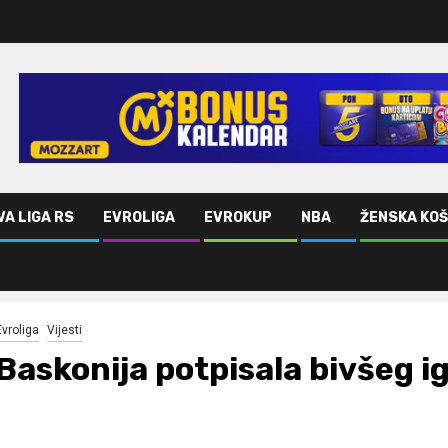
VA LIGA RS
EVROLIGA
EVROKUP
NBA
ŽENSKA KO
Evroliga
Vijesti
Baskonija potpisala bivšeg i