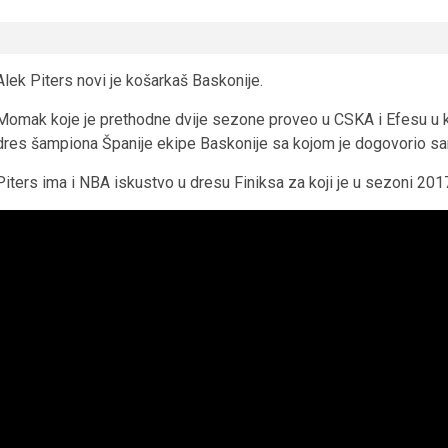
Alek Piters novi je košarkaš Baskonije.
Momak koje je prethodne dvije sezone proveo u CSKA i Efesu u k
dres šampiona Španije ekipe Baskonije sa kojom je dogovorio sar
Piters ima i NBA iskustvo u dresu Finiksa za koji je u sezoni 20