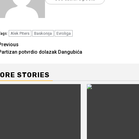
Alek Piters
Baskonija
Evroliga
Tags:
Continue
Previous
Partizan potvrdio dolazak Dangubića
Reading
ORE STORIES