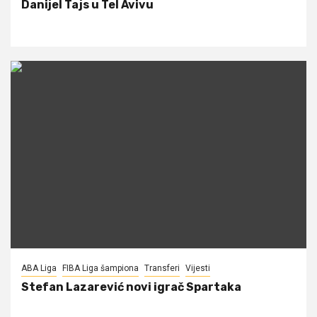
Danijel Tajs u Tel Avivu
ABA Liga
FIBA Liga šampiona
Transferi
Vijesti
Stefan Lazarević novi igrač Spartaka