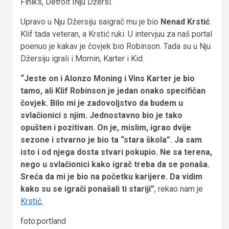
Finiks, Detroit iNju Džersi.
Upravo u Nju Džersiju saigrač mu je bio
Nenad Krstić
.
Klif tada veteran, a Krstić ruki. U intervjuu za naš portal
poenuo je kakav je čovjek bio Robinson. Tada su u Nju
Džersiju igrali i Mornin, Karter i Kid.
“Jeste on i Alonzo Moning i Vins Karter je bio
tamo, ali Klif Robinson je jedan onako specifičan
čovjek. Bilo mi je zadovoljstvo da budem u
svlačionici s njim. Jednostavno bio je tako
opušten i pozitivan. On je, mislim, igrao dvije
sezone i stvarno je bio ta “stara škola”. Ja sam
isto i od njega dosta stvari pokupio. Ne sa terena,
nego u svlačionici kako igrač treba da se ponaša.
Sreća da mi je bio na početku karijere. Da vidim
kako su se igrači ponašali ti stariji”
, rekao nam je
Krstić.
foto:portland