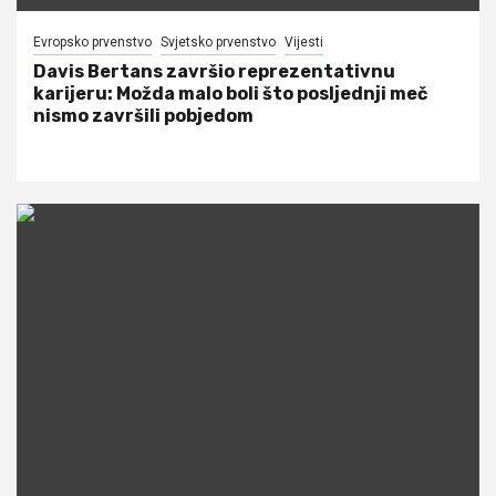
Evropsko prvenstvo
Svjetsko prvenstvo
Vijesti
Davis Bertans završio reprezentativnu
karijeru: Možda malo boli što posljednji meč
nismo završili pobjedom