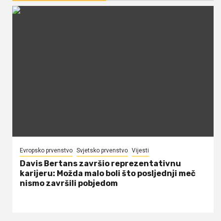
Evropsko prvenstvo
Svjetsko prvenstvo
Vijesti
Davis Bertans završio reprezentativnu
karijeru: Možda malo boli što posljednji meč
nismo završili pobjedom