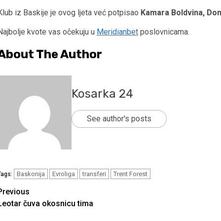
Klub iz Baskije je ovog ljeta već potpisao
Kamara Boldvina, Don
Najbolje kvote vas očekuju u
Meridianbet
poslovnicama.
About The Author
Kosarka 24
See author's posts
Baskonija
Evroliga
transferi
Trent Forest
Tags:
Continue
Previous
Leotar čuva okosnicu tima
Reading