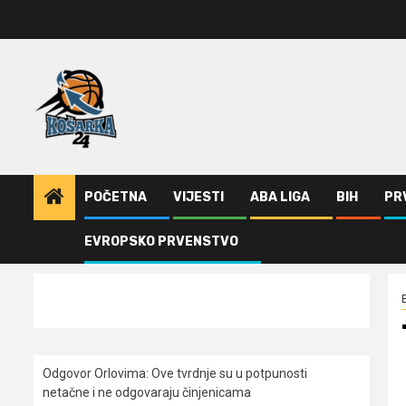
Skip
to
content
POČETNA
VIJESTI
ABA LIGA
BIH
PR
EVROPSKO PRVENSTVO
Home
Evroliga
Trent Forest pojačao Baskoniju
Odgovor Orlovima: ​Ove tvrdnje su u potpunosti
netačne i ne odgovaraju činjenicama