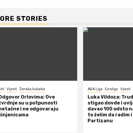
ORE STORIES
BiH
Vijesti
Ženska košarka
ABA Liga
Evroliga
Vijesti
Odgovor Orlovima: ​Ove
Luka Vildoza: Tru
tvrdnje su u potpunosti
stigao dovde i uvi
netačne i ne odgovaraju
davao 100 odsto n
činjenicama
to želim da radim i
Partizanu