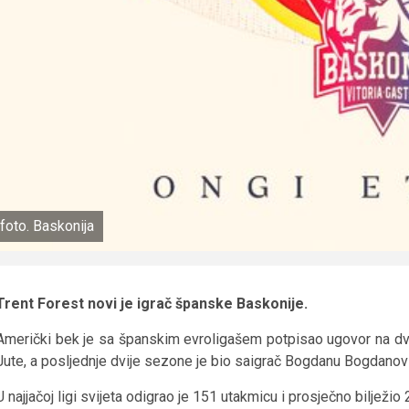
foto. Baskonija
Trent Forest novi je igrač španske Baskonije.
Američki bek je sa španskim evroligašem potpisao ugovor na d
Jute, a posljednje dvije sezone je bio saigrač Bogdanu Bogdanović
U najjačoj ligi svijeta odigrao je 151 utakmicu i prosječno bilježio