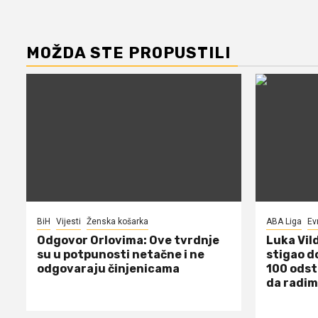
MOŽDA STE PROPUSTILI
BiH
Vijesti
Ženska košarka
ABA Liga
Ev
Odgovor Orlovima: ​Ove tvrdnje
Luka Vil
su u potpunosti netačne i ne
stigao d
odgovaraju činjenicama
100 odst
da radim