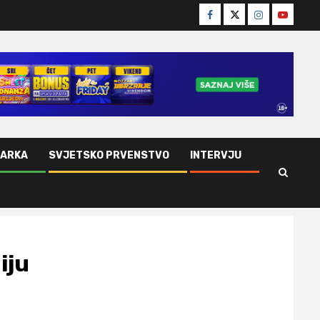
Facebook
Twitter
Instagram
Youtube
ŠARKA
SVJETSKO PRVENSTVO
INTERVJU
iju