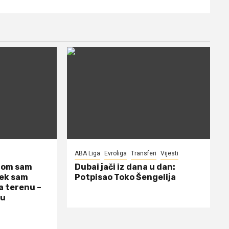
ABA Liga
Evroliga
Transferi
Vijesti
dom sam
Dubai jači iz dana u dan:
jek sam
Potpisao Toko Šengelija
a terenu –
 u