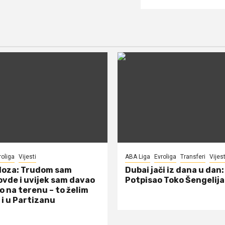
roliga
Vijesti
ABA Liga
Evroliga
Transferi
Vijest
doza: Trudom sam
Dubai jači iz dana u dan:
ovde i uvijek sam davao
Potpisao Toko Šengelija
o na terenu – to želim
 i u Partizanu