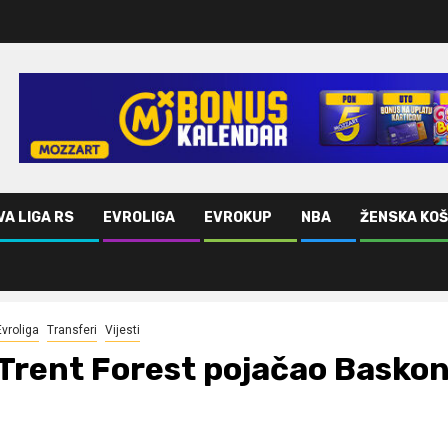
VA LIGA RS
EVROLIGA
EVROKUP
NBA
ŽENSKA KO
Evroliga
Transferi
Vijesti
Trent Forest pojačao Baskon