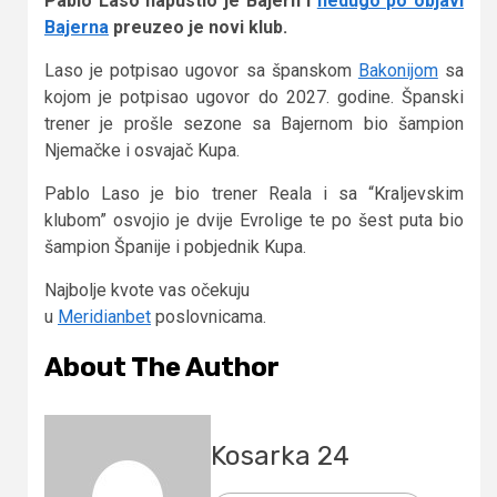
Pablo Laso napustio je Bajern i
nedugo po objavi
Bajerna
preuzeo je novi klub.
Laso je potpisao ugovor sa španskom
Bakonijom
sa
kojom je potpisao ugovor do 2027. godine. Španski
trener je prošle sezone sa Bajernom bio šampion
Njemačke i osvajač Kupa.
Pablo Laso je bio trener Reala i sa “Kraljevskim
klubom” osvojio je dvije Evrolige te po šest puta bio
šampion Španije i pobjednik Kupa.
Najbolje kvote vas očekuju
u
Meridianbet
poslovnicama.
About The Author
Kosarka 24