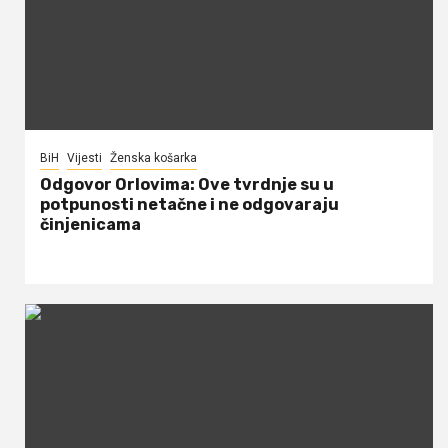
BiH
Vijesti
Ženska košarka
Odgovor Orlovima: ​Ove tvrdnje su u
potpunosti netačne i ne odgovaraju
činjenicama