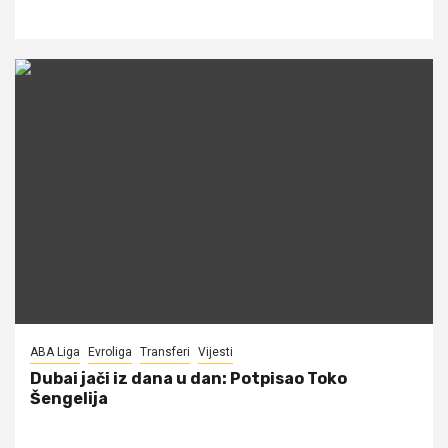
ABA Liga
Evroliga
Transferi
Vijesti
Dubai jači iz dana u dan: Potpisao Toko
Šengelija