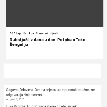
ABA Liga
Evroliga
Transferi
Vijesti
Dubai jači iz dana u dan: Potpisao Toko
Šengelija
Odgovor Orlovima: ​Ove tvrdnje su u potpunosti netačne i ne
odgovaraju činjenicama
August 6, 2026
Luka Vildoza: Trudom sam stigao dovde i uvijek