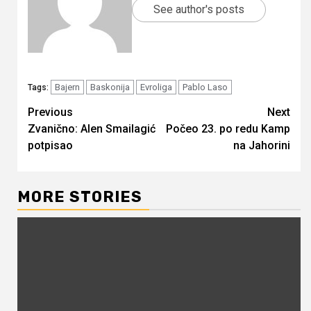
See author's posts
Bajern
Baskonija
Evroliga
Pablo Laso
Tags:
Continue
Previous
Next
Zvanično: Alen Smailagić
Počeo 23. po redu Kamp
Reading
potpisao
na Jahorini
MORE STORIES