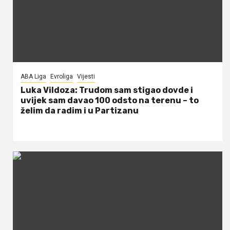
ABA Liga
Evroliga
Vijesti
Luka Vildoza: Trudom sam stigao dovde i
uvijek sam davao 100 odsto na terenu – to
želim da radim i u Partizanu