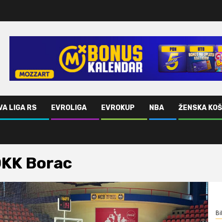
VA LIGA RS
EVROLIGA
EVROKUP
NBA
ŽENSKA KO
KK Borac
Bi