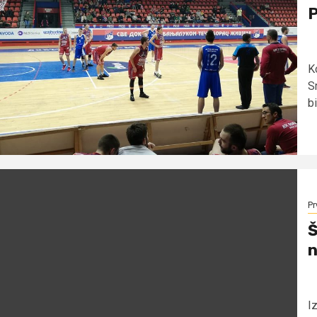
P
K
S
bi
Pr
Š
n
I