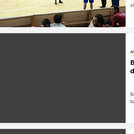
sl
AB
B
d
B
tu