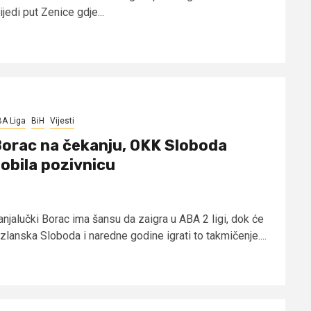
ijedi put Zenice gdje...
A Liga
BiH
Vijesti
orac na čekanju, OKK Sloboda
obila pozivnicu
anjalučki Borac ima šansu da zaigra u ABA 2 ligi, dok će
zlanska Sloboda i naredne godine igrati to takmičenje....