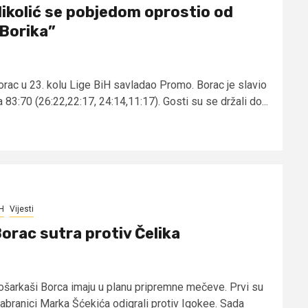
ikolić se pobjedom oprostio od
Borika”
orac u 23. kolu Lige BiH savladao Promo. Borac je slavio
 83:70 (26:22,22:17, 24:14,11:17). Gosti su se držali do...
H
Vijesti
orac sutra protiv Čelika
ošarkaši Borca imaju u planu pripremne mečeve. Prvi su
zabranici Marka Šćekića odigrali protiv Igokee. Sada