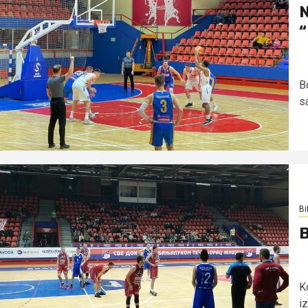
N
“
B
sa
Bi
B
K
i