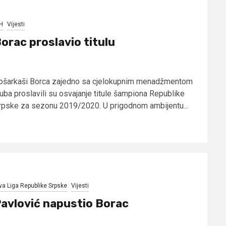
H
Vijesti
orac proslavio titulu
ošarkaši Borca zajedno sa cjelokupnim menadžmentom
luba proslavili su osvajanje titule šampiona Republike
rpske za sezonu 2019/2020. U prigodnom ambijentu...
va Liga Republike Srpske
Vijesti
avlović napustio Borac