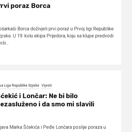
rvi poraz Borca
ošarkaši Borca doživjeli prvi poraz u Prvoj ligi Republike
rpske. U 19. kolu ekipa Prijedora, koju sa klupe predvodi
vši...
va Liga Republike Srpske
Vijesti
ćekić i Lončar: Ne bi bilo
ezasluženo i da smo mi slavili
zjava Marka Šćekića i Peđe Lončara poslije poraza u