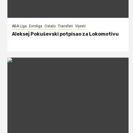
ABA Liga
Evroliga
Ostalo
Transferi
Vijesti
Aleksej Pokuševski potpisao za Lokomotivu