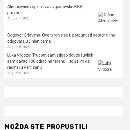
Alimpijevićev spisak za avgustovske FIBA
prozore
August 7, 2026
Odgovor Orlovima: ​Ove tvrdnje su u potpunosti netačne i ne
odgovaraju činjenicama
August 6, 2026
Luka Vildoza: Trudom sam stigao dovde i uvijek
sam davao 100 odsto na terenu – to želim da
radim i u Partizanu
August 6, 2026
MOŽDA STE PROPUSTILI