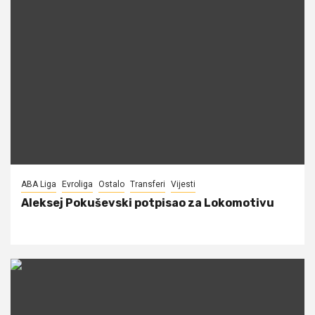
ABA Liga
Evroliga
Ostalo
Transferi
Vijesti
Aleksej Pokuševski potpisao za Lokomotivu