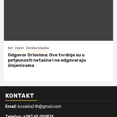
BiH
Vijesti
Ženska košarka
Odgovor Orlovima: ​Ove tvrdnje su u
potpunosti netačne i ne odgovaraju
činjenicama
KONTAKT
Email:
kosarka24h@gmail.com
Telefon: +387 65 050874