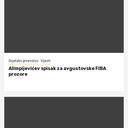
Svjetsko prvenstvo
Vijesti
Alimpijevićev spisak za avgustovske FIBA
prozore