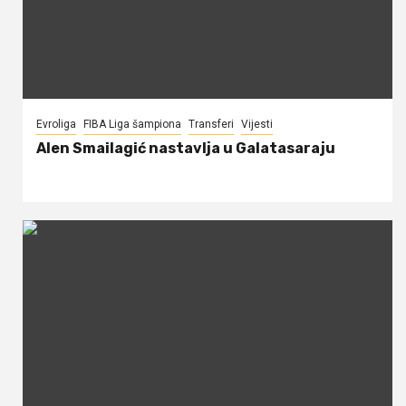
Evroliga
FIBA Liga šampiona
Transferi
Vijesti
Alen Smailagić nastavlja u Galatasaraju