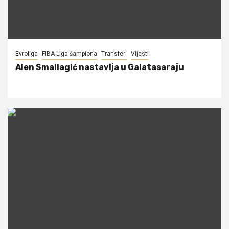
Evroliga
FIBA Liga šampiona
Transferi
Vijesti
Alen Smailagić nastavlja u Galatasaraju