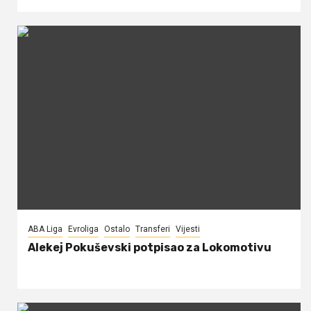
ABA Liga
Evroliga
Ostalo
Transferi
Vijesti
Alekej Pokuševski potpisao za Lokomotivu