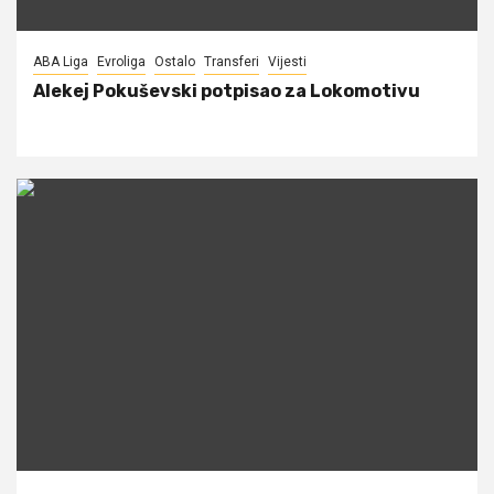
ABA Liga
Evroliga
Ostalo
Transferi
Vijesti
Alekej Pokuševski potpisao za Lokomotivu