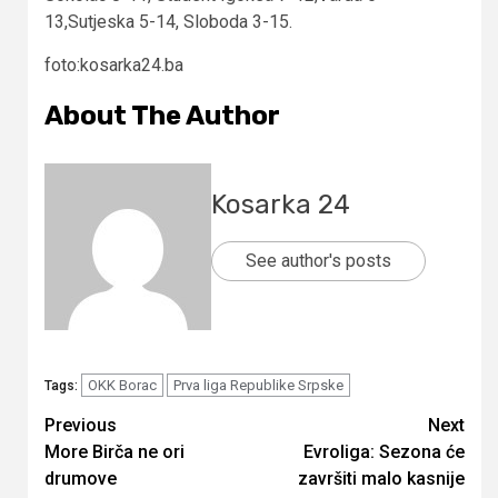
13,Sutjeska 5-14, Sloboda 3-15.
foto:kosarka24.ba
About The Author
Kosarka 24
See author's posts
OKK Borac
Prva liga Republike Srpske
Tags:
Continue
Previous
Next
More Birča ne ori
Evroliga: Sezona će
Reading
drumove
završiti malo kasnije