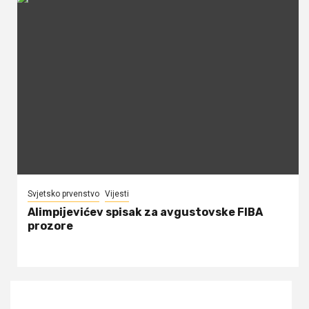
Svjetsko prvenstvo
Vijesti
Alimpijevićev spisak za avgustovske FIBA
prozore