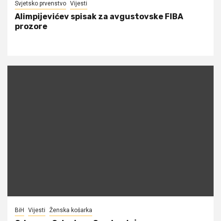
Svjetsko prvenstvo
Vijesti
Alimpijevićev spisak za avgustovske FIBA
prozore
BiH
Vijesti
Ženska košarka