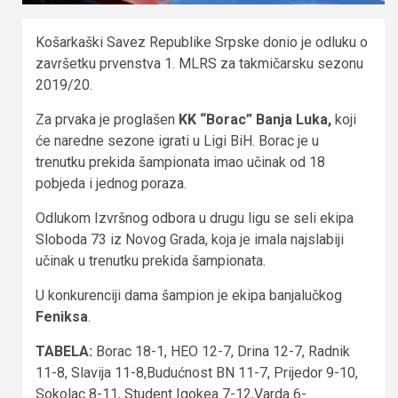
Košarkaški Savez Republike Srpske donio je odluku o
završetku prvenstva 1. MLRS za takmičarsku sezonu
2019/20.
Za prvaka je proglašen
KK “Borac” Banja Luka,
koji
će naredne sezone igrati u Ligi BiH. Borac je u
trenutku prekida šampionata imao učinak od 18
pobjeda i jednog poraza.
Odlukom Izvršnog odbora u drugu ligu se seli ekipa
Sloboda 73 iz Novog Grada, koja je imala najslabiji
učinak u trenutku prekida šampionata.
U konkurenciji dama šampion je ekipa banjalučkog
Feniksa
.
TABELA:
Borac 18-1, HEO 12-7, Drina 12-7, Radnik
11-8, Slavija 11-8,Budućnost BN 11-7, Prijedor 9-10,
Sokolac 8-11, Student Igokea 7-12,Varda 6-