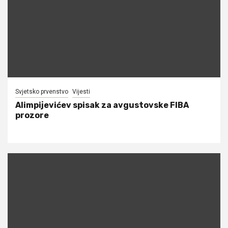
Svjetsko prvenstvo
Vijesti
Alimpijevićev spisak za avgustovske FIBA
prozore