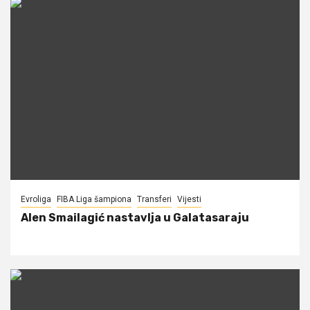
Evroliga
FIBA Liga šampiona
Transferi
Vijesti
Alen Smailagić nastavlja u Galatasaraju