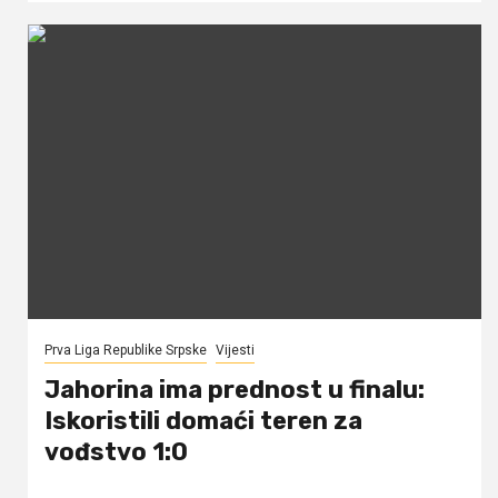
Prva Liga Republike Srpske
Vijesti
Jahorina ima prednost u finalu:
Iskoristili domaći teren za
vođstvo 1:0