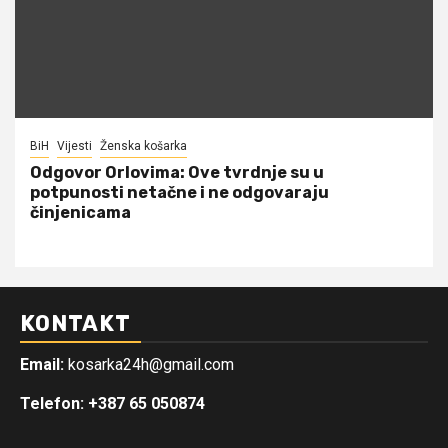
BiH
Vijesti
Ženska košarka
Odgovor Orlovima: ​Ove tvrdnje su u
potpunosti netačne i ne odgovaraju
činjenicama
KONTAKT
Email:
kosarka24h@gmail.com
Telefon: +387 65 050874