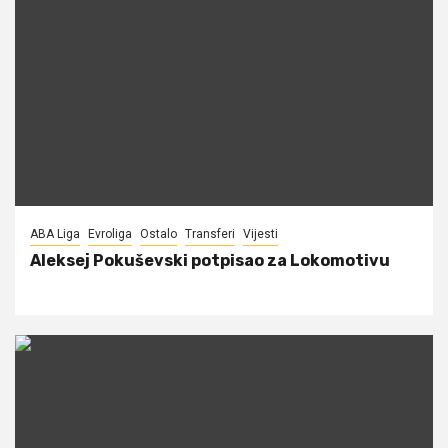
ABA Liga
Evroliga
Ostalo
Transferi
Vijesti
Aleksej Pokuševski potpisao za Lokomotivu