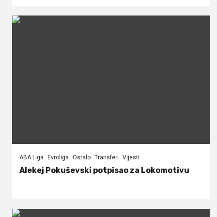
ABA Liga
Evroliga
Ostalo
Transferi
Vijesti
Alekej Pokuševski potpisao za Lokomotivu