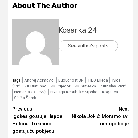
About The Author
Kosarka 24
See author's posts
Andrej Ačimović
Budućnost BN
HEO Bileća
Ivica
Tags:
Širić
KK Bratunac
KK Prijedor
KK Sutjeska
Miroslav Ivetić
Nemanja Okiljević
Prva liga Republike Srpske
Rogatica
Siniša Šorak
Continue
Previous
Next
Igokea gostuje Hapoel
Nikola Jokić: Moramo svi
Reading
Holonu: Trebamo
mnogo bolje
gostujuću pobjedu