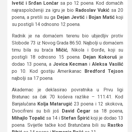
Ivetić i Srđan Lončar
sa po 12 poena. Kod domaćih
najraspoloženiji za igru je bio
Radoslav Vukić
sa 20
poena, a pretili su ga
Dejan Jevtić
i
Bojan Matić
koji
su postigli 14 odnosno 12 poena.
Radnik je na domaćem terenu bio ubjedljiv protiv
Slobode 73 iz Novog Grada 86:50. Najbolji u domaćem
timu bila su braća
Mičić
, Nikola i Đorđe, koji su
postigli 18 odnosno 15 poena.
Dejan Kokoruš
je
dodao 13 poena, a
Jovica Kecman
i
Aleksa Vasilić
po 10. Kod gostiju Amerikanac
Bredford Tejson
najbolji sa 17 poena.
Akademac je deklasirao povratnika u Prvu ligi
Bratunac sa čak 70 koševa razlike – 111:41. Kod
Banjalučana
Kolja Matarugić
23 poena i 12 skokova,
Dvocifreni su bili još
David Čegar
sa 18 poena,
Mihajlo Topalić
sa 14 i
Stefan Špirić
koji je dodao 13
poena. Svijetle tačke kod Bratunčana bili su
Rastko