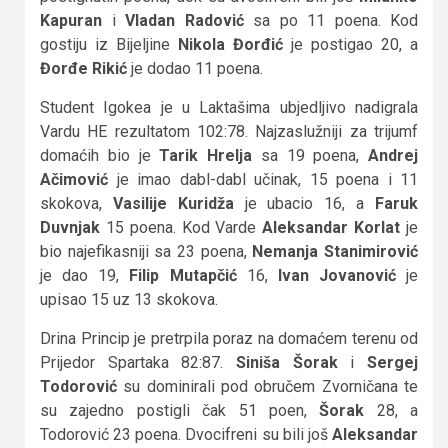
Kapuran
i
Vladan Radović
sa po 11 poena. Kod
gostiju iz Bijeljine
Nikola Đorđić
je postigao 20, a
Đorđe Rikić
je dodao 11 poena.
Student Igokea je u Laktašima ubjedljivo nadigrala
Vardu HE rezultatom 102:78. Najzaslužniji za trijumf
domaćih bio je
Tarik Hrelja
sa 19 poena,
Andrej
Ačimović
je imao dabl-dabl učinak, 15 poena i 11
skokova,
Vasilije Kuridža
je ubacio 16, a
Faruk
Duvnjak
15 poena. Kod Varde
Aleksandar Korlat
je
bio najefikasniji sa 23 poena,
Nemanja Stanimirović
je dao 19,
Filip Mutapčić
16,
Ivan Jovanović
je
upisao 15 uz 13 skokova.
Drina Princip je pretrpila poraz na domaćem terenu od
Prijedor Spartaka 82:87.
Siniša Šorak
i
Sergej
Todorović
su dominirali pod obručem Zvorničana te
su zajedno postigli čak 51 poen,
Šorak
28, a
Todorović 23 poena. Dvocifreni su bili još
Aleksandar