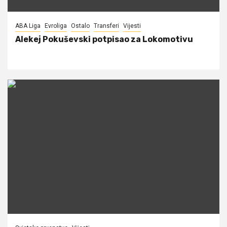
ABA Liga
Evroliga
Ostalo
Transferi
Vijesti
Alekej Pokuševski potpisao za Lokomotivu