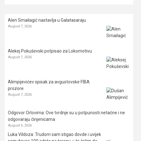
Alen Smailagić nastavlja u Galatasaraju
August 7, 2026
Alekej Pokuševski potpisao za Lokomotivu
August 7, 2026
Alimpijevićev spisak za avgustovske FIBA
prozore
August 7, 2026
Odgovor Orlovima: ​Ove tvrdnje su u potpunosti netačne i ne
odgovaraju činjenicama
August 6, 2026
Luka Vildoza: Trudom sam stigao dovde i uvijek
sam davao 100 odsto na terenu – to želim da