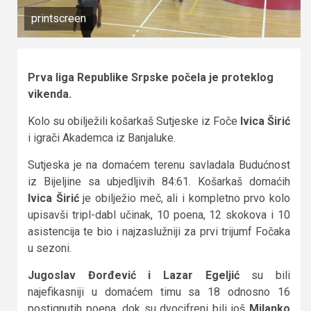
printscreen
Prva liga Republike Srpske počela je proteklog
vikenda.
Kolo su obilježili košarkaš Sutjeske iz Foče
Ivica Širić
i igrači Akademca iz Banjaluke.
Sutjeska je na domaćem terenu savladala Budućnost
iz Bijeljine sa ubjedljivih 84:61. Košarkaš domaćih
Ivica Širić
je obilježio meč, ali i kompletno prvo kolo
upisavši tripl-dabl učinak, 10 poena, 12 skokova i 10
asistencija te bio i najzaslužniji za prvi trijumf Fočaka
u sezoni.
Jugoslav Đorđević i Lazar Egeljić
su bili
najefikasniji u domaćem timu sa 18 odnosno 16
postignutih poena, dok su dvocifreni bili još
Milanko