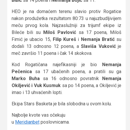
Bibić
sa 14 poena i
Nemanja Bojić
sa 11.
HEO je na domaćem terenu slavio protiv Rogatice
nakon produžetka rezultatom 80:73 u najuzbudljivijem
meču prvog kola. Najzaslužniji za trijumf ekipe iz
Bileće bili su
Miloš Pavlović
sa 17 poena, Miloš
Fimić je ubacio 15,
Filip Kureš
i
Nemanja Bratić
su
dodali 13 odnosno 12 poena, a
Slaviša
Vuković
je
meč završio 11 poena i čak 14 skokova.
Kod Rogatičana najefikasniji je bio
Nemanja
Pečenica
sa 17 ubačenih poena, a pratili su ga
Marko Buha
sa 16 odnosno povratnik
Nemanja
Okiljević i Vuk Kusmuk
sa po 14 poena, a Okiljević je
imao i 13 uhvaćenih lopti.
Ekipa Stars Basketa je bila slobodna u ovom kolu.
Najbolje kvote vas očekuju
u
Meridianbet
poslovnicama.