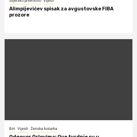
Svjetsko prvenstvo
Vijesti
Alimpijevićev spisak za avgustovske FIBA
prozore
BiH
Vijesti
Ženska košarka
Odgovor Orlovima: ​Ove tvrdnje su u