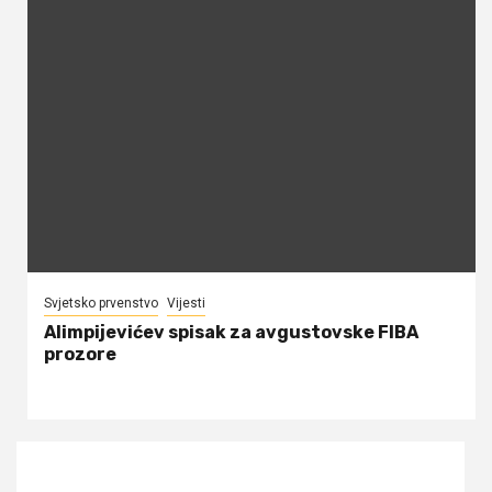
Svjetsko prvenstvo
Vijesti
Alimpijevićev spisak za avgustovske FIBA
prozore