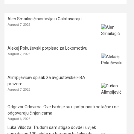
Alen Smailagić nastavlja u Galatasaraju
August 7, 2026
Alekej Pokuševski potpisao za Lokomotivu
August 7, 2026
Alimpijevićev spisak za avgustovske FIBA
prozore
August 7, 2026
Odgovor Orlovima: ​Ove tvrdnje su u potpunosti netačne i ne
odgovaraju činjenicama
August 6, 2026
Luka Vildoza: Trudom sam stigao dovde i uvijek
sam davao 100 odsto na terenu – to želim da