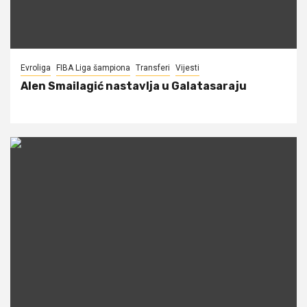
Evroliga
FIBA Liga šampiona
Transferi
Vijesti
Alen Smailagić nastavlja u Galatasaraju