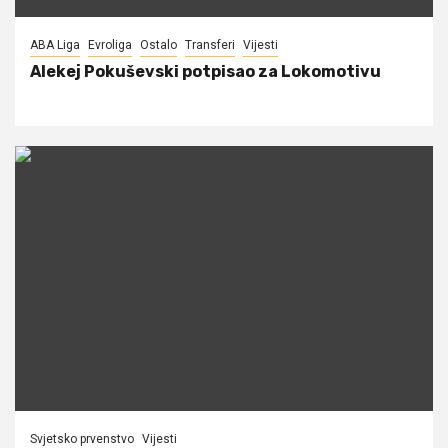
ABA Liga
Evroliga
Ostalo
Transferi
Vijesti
Alekej Pokuševski potpisao za Lokomotivu
Svjetsko prvenstvo
Vijesti