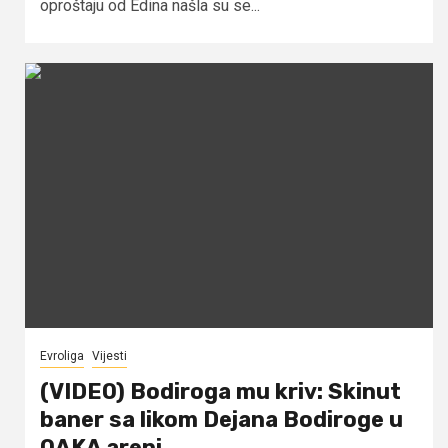
oproštaju od Edina našla su se...
Evroliga
Vijesti
(VIDEO) Bodiroga mu kriv: Skinut
baner sa likom Dejana Bodiroge u
OAKA areni