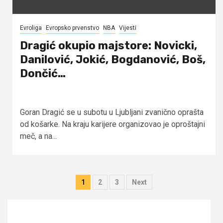
Evroliga
Evropsko prvenstvo
NBA
Vijesti
Dragić okupio majstore: Novicki,
Danilović, Jokić, Bogdanović, Boš,
Dončić…
Goran Dragić se u subotu u Ljubljani zvanično oprašta
od košarke. Na kraju karijere organizovao je oproštajni
meč, a na...
Posts
1
2
3
Next
pagination