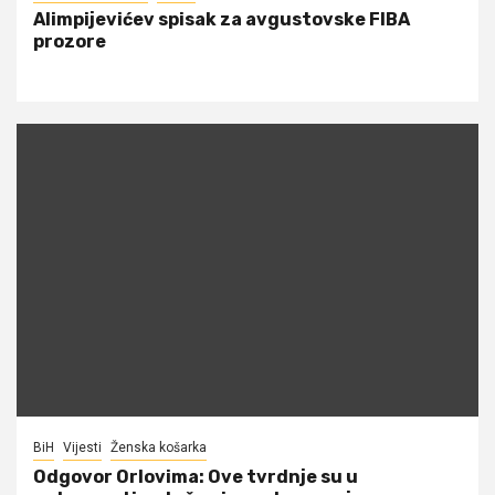
Alimpijevićev spisak za avgustovske FIBA
prozore
BiH
Vijesti
Ženska košarka
Odgovor Orlovima: ​Ove tvrdnje su u