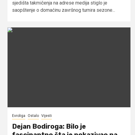
sjedišta takmičenja na adrese medija stiglo je
saopštenje o domaćinu završnog turnira sezone...
Evroliga
Ostalo
Vijesti
Dejan Bodiroga: Bilo je
fascinantno šta je pokazivao na