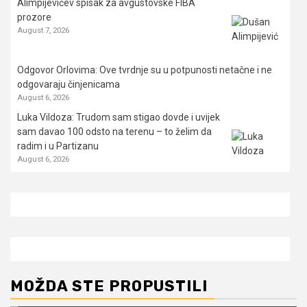
Alimpijevićev spisak za avgustovske FIBA
prozore
August 7, 2026
Odgovor Orlovima: ​Ove tvrdnje su u potpunosti netačne i ne
odgovaraju činjenicama
August 6, 2026
Luka Vildoza: Trudom sam stigao dovde i uvijek
sam davao 100 odsto na terenu – to želim da
radim i u Partizanu
August 6, 2026
MOŽDA STE PROPUSTILI