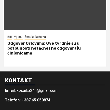
BiH
Vijesti
Ženska košarka
Odgovor Orlovima: ​Ove tvrdnje su u
potpunosti netačne i ne odgovaraju
činjenicama
KONTAKT
Email:
kosarka24h@gmail.com
Telefon: +387 65 050874