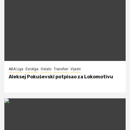
ABA Liga
Evroliga
Ostalo
Transferi
Vijesti
Aleksej Pokuševski potpisao za Lokomotivu