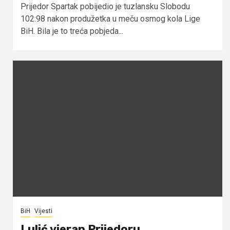
Prijedor Spartak pobijedio je tuzlansku Slobodu
102:98 nakon produžetka u meču osmog kola Lige
BiH. Bila je to treća pobjeda...
BiH
Vijesti
Lulić vjeran Prijedoru