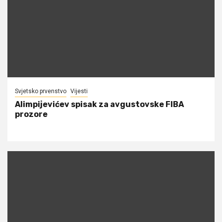
Svjetsko prvenstvo
Vijesti
Alimpijevićev spisak za avgustovske FIBA
prozore