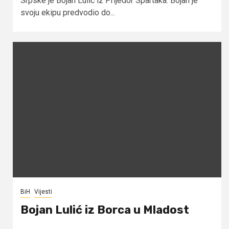
Srpske je Bojan Lulić iz Prijedor Spartaka. Bojan je
svoju ekipu predvodio do...
BiH
Vijesti
Bojan Lulić iz Borca u Mladost