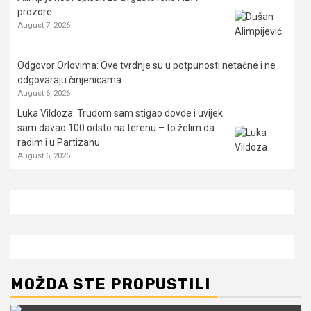
prozore
August 7, 2026
Odgovor Orlovima: ​Ove tvrdnje su u potpunosti netačne i ne
odgovaraju činjenicama
August 6, 2026
Luka Vildoza: Trudom sam stigao dovde i uvijek
sam davao 100 odsto na terenu – to želim da
radim i u Partizanu
August 6, 2026
MOŽDA STE PROPUSTILI