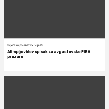
Svjetsko prvenstvo
Vijesti
Alimpijevićev spisak za avgustovske FIBA
prozore