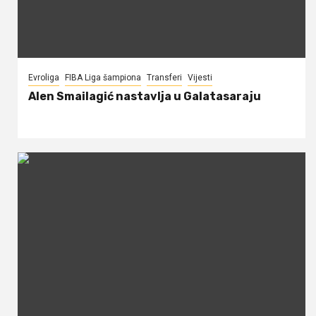
Evroliga
FIBA Liga šampiona
Transferi
Vijesti
Alen Smailagić nastavlja u Galatasaraju