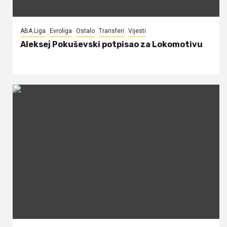
ABA Liga
Evroliga
Ostalo
Transferi
Vijesti
Aleksej Pokuševski potpisao za Lokomotivu