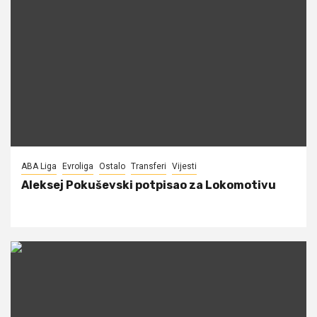
ABA Liga
Evroliga
Ostalo
Transferi
Vijesti
Aleksej Pokuševski potpisao za Lokomotivu