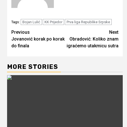
Bojan Lulić
KK Prijedor
Prva liga Republike Srpske
Tags:
Continue
Previous
Next
Jovanović korak po korak
Obradović: Koliko znam
Reading
do finala
igraćemo utakmicu sutra
MORE STORIES