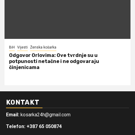
BiH
Vijesti
Ženska košarka
Odgovor Orlovima: ​Ove tvrdnje su u
potpunosti netačne i ne odgovaraju
činjenicama
KONTAKT
Email:
kosarka24h@gmail.com
Telefon: +387 65 050874