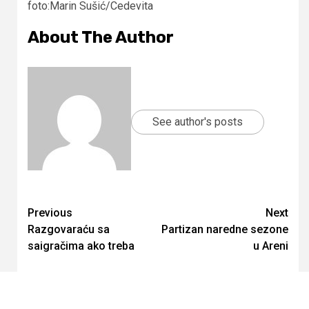
foto:Marin Sušić/Cedevita
About The Author
See author's posts
Continue
Previous
Next
Razgovaraću sa
Partizan naredne sezone
Reading
saigračima ako treba
u Areni