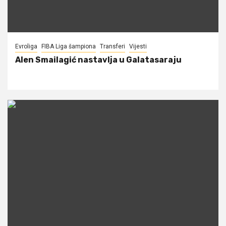
Evroliga
FIBA Liga šampiona
Transferi
Vijesti
Alen Smailagić nastavlja u Galatasaraju