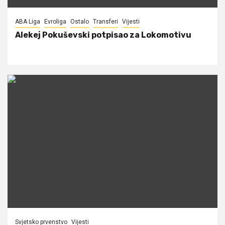
ABA Liga
Evroliga
Ostalo
Transferi
Vijesti
Alekej Pokuševski potpisao za Lokomotivu
Svjetsko prvenstvo
Vijesti