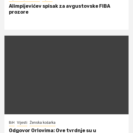
Alimpijevićev spisak za avgustovske FIBA
prozore
BiH
Vijesti
Ženska košarka
Odgovor Orlovima: ​Ove tvrdnje su u